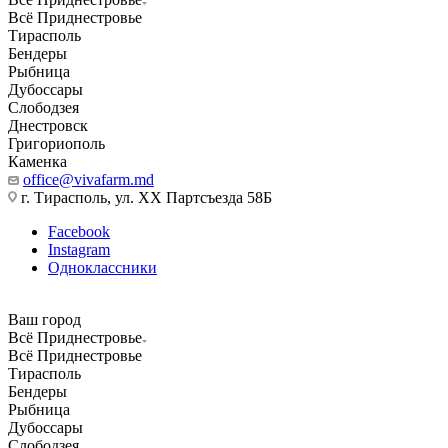
Всё Приднестровье
Тирасполь
Бендеры
Рыбница
Дубоссары
Слободзея
Днестровск
Григориополь
Каменка
office@vivafarm.md
г. Тирасполь, ул. ХХ Партсъезда 58Б
Facebook
Instagram
Одноклассники
Ваш город
Всё Приднестровье
Всё Приднестровье
Тирасполь
Бендеры
Рыбница
Дубоссары
Слободзея