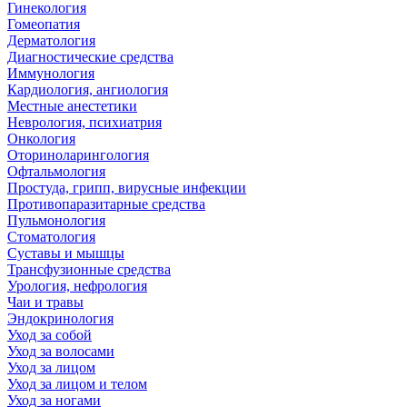
Гинекология
Гомеопатия
Дерматология
Диагностические средства
Иммунология
Кардиология, ангиология
Местные анестетики
Неврология, психиатрия
Онкология
Оториноларингология
Офтальмология
Простуда, грипп, вирусные инфекции
Противопаразитарные средства
Пульмонология
Стоматология
Суставы и мышцы
Трансфузионные средства
Урология, нефрология
Чаи и травы
Эндокринология
Уход за собой
Уход за волосами
Уход за лицом
Уход за лицом и телом
Уход за ногами