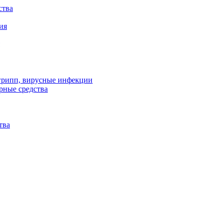
ства
ия
 грипп, вирусные инфекции
рные средства
тва