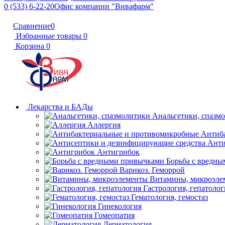
0 (533) 6-22-20
Офис компании "Вивафарм"
Сравнение
0
Избранные товары
0
Корзина
0
Лекарства и БАДы
Анальгетики, спазм
Аллергия
Антиб
Анти
Антигрибок
Борьба с вредн
Варикоз. Геморрой
Витамины, микроэле
Гастрология, гепатолог
Гематология, гемостаз
Гинекология
Гомеопатия
Дерматология