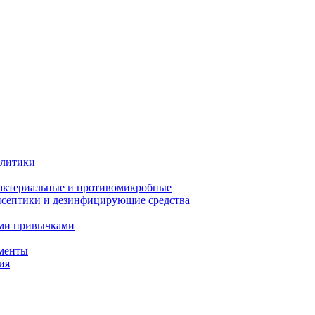
олитики
актериальные и противомикробные
септики и дезинфицирующие средства
ыми привычками
менты
ия