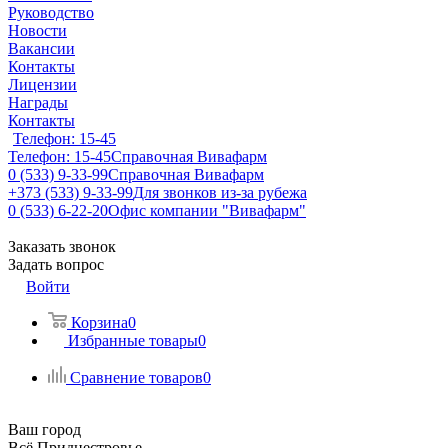
Руководство
Новости
Вакансии
Контакты
Лицензии
Награды
Контакты
Телефон: 15-45
Телефон: 15-45
Справочная Вивафарм
0 (533) 9-33-99
Справочная Вивафарм
+373 (533) 9-33-99
Для звонков из-за рубежа
0 (533) 6-22-20
Офис компании "Вивафарм"
Заказать звонок
Задать вопрос
Войти
Корзина
0
Избранные товары
0
Сравнение товаров
0
Ваш город
Всё Приднестровье