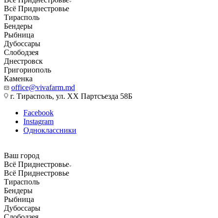
Всё Приднестровье
Тирасполь
Бендеры
Рыбница
Дубоссары
Слободзея
Днестровск
Григориополь
Каменка
office@vivafarm.md
г. Тирасполь, ул. ХХ Партсъезда 58Б
Facebook
Instagram
Одноклассники
Ваш город
Всё Приднестровье
Всё Приднестровье
Тирасполь
Бендеры
Рыбница
Дубоссары
Слободзея