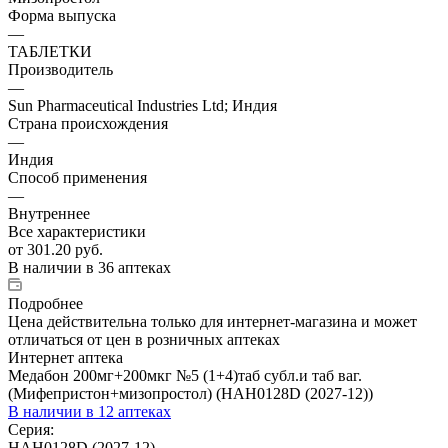
Форма выпуска
—
ТАБЛЕТКИ
Производитель
—
Sun Pharmaceutical Industries Ltd; Индия
Страна происхождения
—
Индия
Способ применения
—
Внутреннее
Все характеристики
от
301.20 руб.
В наличии
в 36 аптеках
Подробнее
Цена действительна только для интернет-магазина и может
отличаться от цен в розничных аптеках
Интернет аптека
Медабон 200мг+200мкг №5 (1+4)таб субл.и таб ваг.
(Мифепристон+мизопростол) (HAН0128D (2027-12))
В наличии
в 12 аптеках
Серия:
HAН0128D (2027-12)