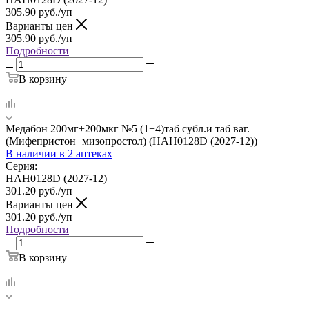
305.90
руб.
/уп
Варианты цен
305.90
руб.
/уп
Подробности
В корзину
Медабон 200мг+200мкг №5 (1+4)таб субл.и таб ваг.
(Мифепристон+мизопростол) (HAН0128D (2027-12))
В наличии
в 2 аптеках
Серия:
HAН0128D (2027-12)
301.20
руб.
/уп
Варианты цен
301.20
руб.
/уп
Подробности
В корзину