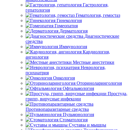
Гастрология,
гепатология
Гематология, гемостаз
Гинекология
Гомеопатия
Дерматология
Диагностические
средства
Иммунология
Кардиология,
ангиология
Местные анестетики
Неврология,
психиатрия
Онкология
Оториноларингология
Офтальмология
Простуда,
грипп, вирусные инфекции
Противопаразитарные средства
Пульмонология
Стоматология
Суставы и мышцы