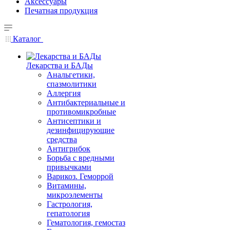
Аксессуары
Печатная продукция
Каталог
Лекарства и БАДы
Анальгетики,
спазмолитики
Аллергия
Антибактериальные и
противомикробные
Антисептики и
дезинфицирующие
средства
Антигрибок
Борьба с вредными
привычками
Варикоз. Геморрой
Витамины,
микроэлементы
Гастрология,
гепатология
Гематология, гемостаз