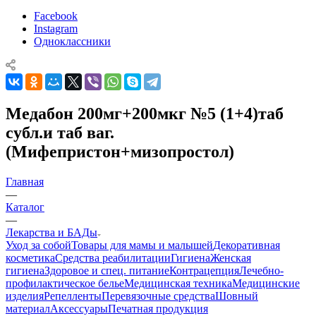
Facebook
Instagram
Одноклассники
Медабон 200мг+200мкг №5 (1+4)таб
субл.и таб ваг.
(Мифепристон+мизопростол)
Главная
—
Каталог
—
Лекарства и БАДы
Уход за собой
Товары для мамы и малышей
Декоративная
косметика
Средства реабилитации
Гигиена
Женская
гигиена
Здоровое и спец. питание
Контрацепция
Лечебно-
профилактическое белье
Медицинская техника
Медицинские
изделия
Репелленты
Перевязочные средства
Шовный
материал
Аксессуары
Печатная продукция