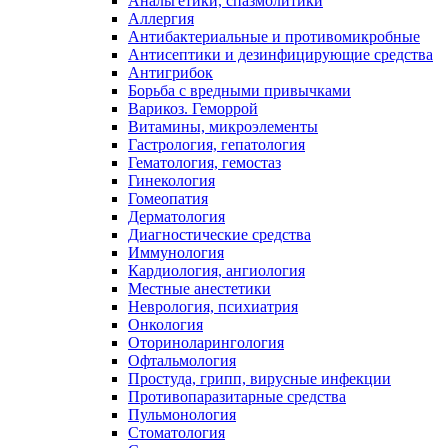
Анальгетики, спазмолитики
Аллергия
Антибактериальные и противомикробные
Антисептики и дезинфицирующие средства
Антигрибок
Борьба с вредными привычками
Варикоз. Геморрой
Витамины, микроэлементы
Гастрология, гепатология
Гематология, гемостаз
Гинекология
Гомеопатия
Дерматология
Диагностические средства
Иммунология
Кардиология, ангиология
Местные анестетики
Неврология, психиатрия
Онкология
Оториноларингология
Офтальмология
Простуда, грипп, вирусные инфекции
Противопаразитарные средства
Пульмонология
Стоматология