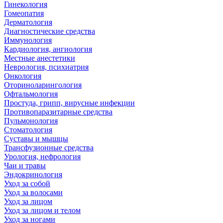
Гинекология
Гомеопатия
Дерматология
Диагностические средства
Иммунология
Кардиология, ангиология
Местные анестетики
Неврология, психиатрия
Онкология
Оториноларингология
Офтальмология
Простуда, грипп, вирусные инфекции
Противопаразитарные средства
Пульмонология
Стоматология
Суставы и мышцы
Трансфузионные средства
Урология, нефрология
Чаи и травы
Эндокринология
Уход за собой
Уход за волосами
Уход за лицом
Уход за лицом и телом
Уход за ногами