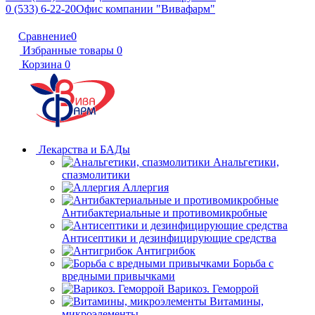
0 (533) 6-22-20
Офис компании "Вивафарм"
Сравнение
0
Избранные товары
0
Корзина
0
Лекарства и БАДы
Анальгетики,
спазмолитики
Аллергия
Антибактериальные и противомикробные
Антисептики и дезинфицирующие средства
Антигрибок
Борьба с
вредными привычками
Варикоз. Геморрой
Витамины,
микроэлементы