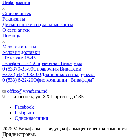
Информация
Список аптек
Реквизиты
Дисконтные и социальные карты
О сети аптек
Помощь
Условия оплаты
Условия доставки
Телефон: 15-45
Телефон: 15-45
Справочная Вивафарм
0 (533) 9-33-99
Справочная Вивафарм
+373 (533) 9-33-99
Для звонков из-за рубежа
0 (533) 6-22-20
Офис компании "Вивафарм"
office@vivafarm.md
г. Тирасполь, ул. ХХ Партсъезда 58Б
Facebook
Instagram
Одноклассники
2026 © Вивафарм — ведущая фармацевтическая компания
Приднестровья.