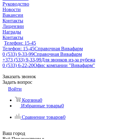
Руководство
Новости
Вакансии
Контакты
Лицензии
Награды
Контакты
Телефон: 15-45
Телефон: 15-45
Справочная Вивафарм
0 (533) 9-33-99
Справочная Вивафарм
+373 (533) 9-33-99
Для звонков из-за рубежа
0 (533) 6-22-20
Офис компании "Вивафарм"
Заказать звонок
Задать вопрос
Войти
Корзина
0
Избранные товары
0
Сравнение товаров
0
Ваш город
Всё Приднестровье