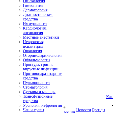
Гинекология
Гомеопатия
Дерматология
Диагностические
средства
Иммунология
Кардиология,
ангиология
Местные анестетики
Неврология,
психиатрия
Онкология
Оториноларингология
Офтальмология
Простуда, грипп,
вирусные инфекции
Противопаразитарные
средства
Пульмонология
Стоматология
Суставы и мышцы
Трансфузионные
Как
средства
Урология, нефрология
Чаи и травы
Новости
Бренды
Акции