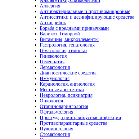
Анальгетики, спазмолитики
Аллергия
Антибактериальные и противомикробные
Антисептики и дезинфицирующие средства
Антигрибок
Борьба с вредными привычками
Варикоз. Геморрой
Витамины, микроэлементы
Гастрология, гепатология
Гематология, гемостаз
Гинекология
Гомеопатия
Дерматология
Диагностические средства
Иммунология
Кардиология, ангиология
Местные анестетики
Неврология, психиатрия
Онкология
Оториноларингология
Офтальмология
Простуда, грипп, вирусные инфекции
Противопаразитарные средства
Пульмонология
Стоматология