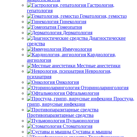
Гастрология,
гепатология
Гематология, гемостаз
Гинекология
Гомеопатия
Дерматология
Диагностические
средства
Иммунология
Кардиология,
ангиология
Местные анестетики
Неврология,
психиатрия
Онкология
Оториноларингология
Офтальмология
Простуда,
грипп, вирусные инфекции
Противопаразитарные средства
Пульмонология
Стоматология
Суставы и мышцы