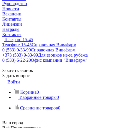
Руководство
Новости
Вакансии
Контакты
Лицензии
Награды
Контакты
Телефон: 15-45
Телефон: 15-45
Справочная Вивафарм
0 (533) 9-33-99
Справочная Вивафарм
+373 (533) 9-33-99
Для звонков из-за рубежа
0 (533) 6-22-20
Офис компании "Вивафарм"
Заказать звонок
Задать вопрос
Войти
Корзина
0
Избранные товары
0
Сравнение товаров
0
Ваш город
Всё Приднестровье