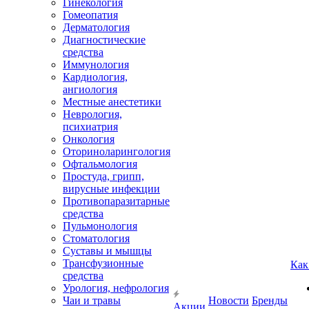
Гинекология
Гомеопатия
Дерматология
Диагностические
средства
Иммунология
Кардиология,
ангиология
Местные анестетики
Неврология,
психиатрия
Онкология
Оториноларингология
Офтальмология
Простуда, грипп,
вирусные инфекции
Противопаразитарные
средства
Пульмонология
Стоматология
Суставы и мышцы
Трансфузионные
Как
средства
Урология, нефрология
Чаи и травы
Новости
Бренды
Акции