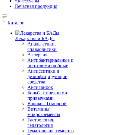
Аксессуары
Печатная продукция
Каталог
Лекарства и БАДы
Анальгетики,
спазмолитики
Аллергия
Антибактериальные и
противомикробные
Антисептики и
дезинфицирующие
средства
Антигрибок
Борьба с вредными
привычками
Варикоз. Геморрой
Витамины,
микроэлементы
Гастрология,
гепатология
Гематология, гемостаз