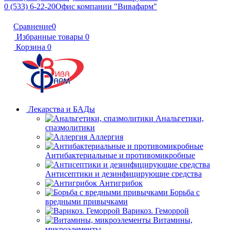
0 (533) 6-22-20
Офис компании "Вивафарм"
Сравнение
0
Избранные товары
0
Корзина
0
Лекарства и БАДы
Анальгетики,
спазмолитики
Аллергия
Антибактериальные и противомикробные
Антисептики и дезинфицирующие средства
Антигрибок
Борьба с
вредными привычками
Варикоз. Геморрой
Витамины,
микроэлементы