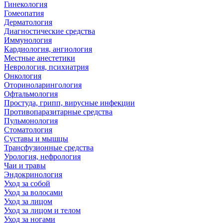
Гинекология
Гомеопатия
Дерматология
Диагностические средства
Иммунология
Кардиология, ангиология
Местные анестетики
Неврология, психиатрия
Онкология
Оториноларингология
Офтальмология
Простуда, грипп, вирусные инфекции
Противопаразитарные средства
Пульмонология
Стоматология
Суставы и мышцы
Трансфузионные средства
Урология, нефрология
Чаи и травы
Эндокринология
Уход за собой
Уход за волосами
Уход за лицом
Уход за лицом и телом
Уход за ногами