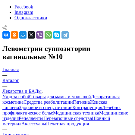
Facebook
Instagram
Одноклассники
Левометрин суппозитории
вагинальные №10
Главная
—
Каталог
—
Лекарства и БАДы
Уход за собой
Товары для мамы и малышей
Декоративная
косметика
Средства реабилитации
Гигиена
Женская
гигиена
Здоровое и спец. питание
Контрацепция
Лечебно-
профилактическое белье
Медицинская техника
Медицинские
изделия
Репелленты
Перевязочные средства
Шовный
материал
Аксессуары
Печатная продукция
—
Гинекология