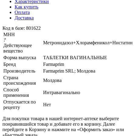
Характеристики
Как купить
Оплата
Доставка
Код в базе: 801622
МНН
?
Метронидазол+Хлорамфеникол+Нистатин
Действующее
вещество
Форма выпуска
ТАБЛЕТКИ ВАГИНАЛЬНЫЕ
Бренд
Farmaprim
Производитель
Farmaprim SRL; Молдова
Страна
Молдова
происхождения
Способ
Интравагинально
применения
Отпускается по
Нет
рецепту
Для покупки товара в нашей интернет-аптеке выберите
понравившийся товар и добавьте его в корзину. Далее
перейдите в Корзину и нажмите на «Оформить заказ» или
«Быстрый заказ».