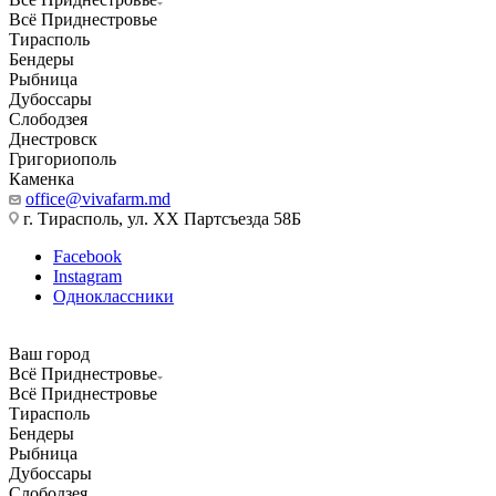
Всё Приднестровье
Тирасполь
Бендеры
Рыбница
Дубоссары
Слободзея
Днестровск
Григориополь
Каменка
office@vivafarm.md
г. Тирасполь, ул. ХХ Партсъезда 58Б
Facebook
Instagram
Одноклассники
Ваш город
Всё Приднестровье
Всё Приднестровье
Тирасполь
Бендеры
Рыбница
Дубоссары
Слободзея