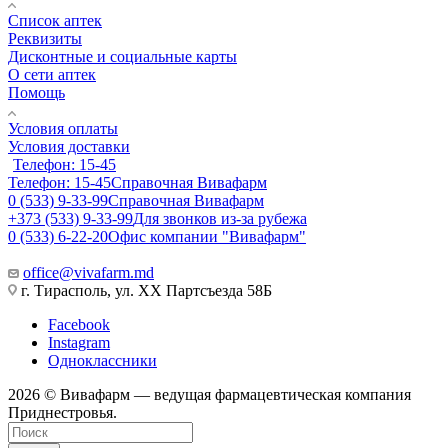
Список аптек
Реквизиты
Дисконтные и социальные карты
О сети аптек
Помощь
Условия оплаты
Условия доставки
Телефон: 15-45
Телефон: 15-45
Справочная Вивафарм
0 (533) 9-33-99
Справочная Вивафарм
+373 (533) 9-33-99
Для звонков из-за рубежа
0 (533) 6-22-20
Офис компании "Вивафарм"
office@vivafarm.md
г. Тирасполь, ул. ХХ Партсъезда 58Б
Facebook
Instagram
Одноклассники
2026 © Вивафарм — ведущая фармацевтическая компания
Приднестровья.