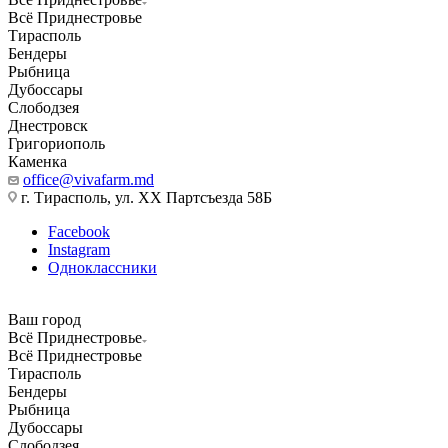
Всё Приднестровье
Тирасполь
Бендеры
Рыбница
Дубоссары
Слободзея
Днестровск
Григориополь
Каменка
office@vivafarm.md
г. Тирасполь, ул. ХХ Партсъезда 58Б
Facebook
Instagram
Одноклассники
Ваш город
Всё Приднестровье
Всё Приднестровье
Тирасполь
Бендеры
Рыбница
Дубоссары
Слободзея