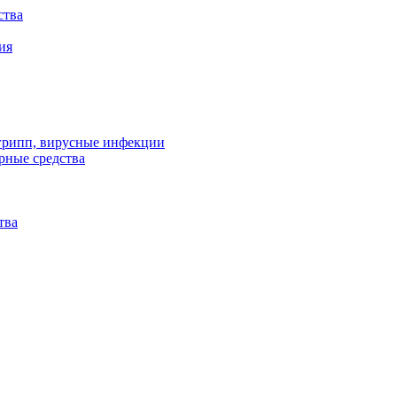
ства
ия
 грипп, вирусные инфекции
рные средства
тва