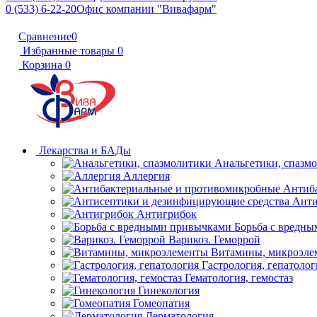
0 (533) 6-22-20
Офис компании "Вивафарм"
Сравнение
0
Избранные товары
0
Корзина
0
Лекарства и БАДы
Анальгетики, спазм
Аллергия
Антиб
Анти
Антигрибок
Борьба с вредн
Варикоз. Геморрой
Витамины, микроэле
Гастрология, гепатолог
Гематология, гемостаз
Гинекология
Гомеопатия
Дерматология