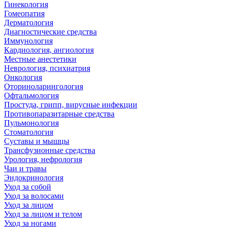
Гинекология
Гомеопатия
Дерматология
Диагностические средства
Иммунология
Кардиология, ангиология
Местные анестетики
Неврология, психиатрия
Онкология
Оториноларингология
Офтальмология
Простуда, грипп, вирусные инфекции
Противопаразитарные средства
Пульмонология
Стоматология
Суставы и мышцы
Трансфузионные средства
Урология, нефрология
Чаи и травы
Эндокринология
Уход за собой
Уход за волосами
Уход за лицом
Уход за лицом и телом
Уход за ногами