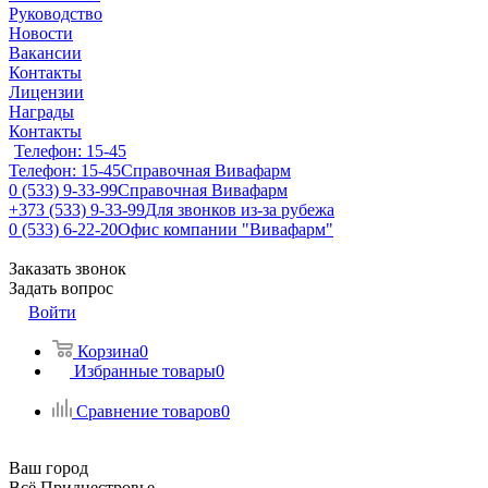
Руководство
Новости
Вакансии
Контакты
Лицензии
Награды
Контакты
Телефон: 15-45
Телефон: 15-45
Справочная Вивафарм
0 (533) 9-33-99
Справочная Вивафарм
+373 (533) 9-33-99
Для звонков из-за рубежа
0 (533) 6-22-20
Офис компании "Вивафарм"
Заказать звонок
Задать вопрос
Войти
Корзина
0
Избранные товары
0
Сравнение товаров
0
Ваш город
Всё Приднестровье