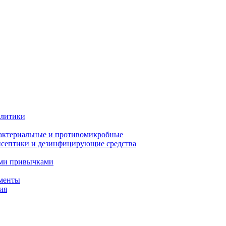
олитики
актериальные и противомикробные
септики и дезинфицирующие средства
ыми привычками
менты
ия