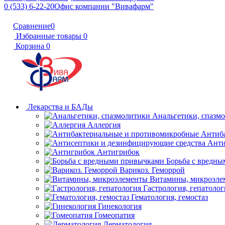
0 (533) 6-22-20
Офис компании "Вивафарм"
Сравнение
0
Избранные товары
0
Корзина
0
Лекарства и БАДы
Анальгетики, спазм
Аллергия
Антиб
Анти
Антигрибок
Борьба с вредн
Варикоз. Геморрой
Витамины, микроэле
Гастрология, гепатолог
Гематология, гемостаз
Гинекология
Гомеопатия
Дерматология