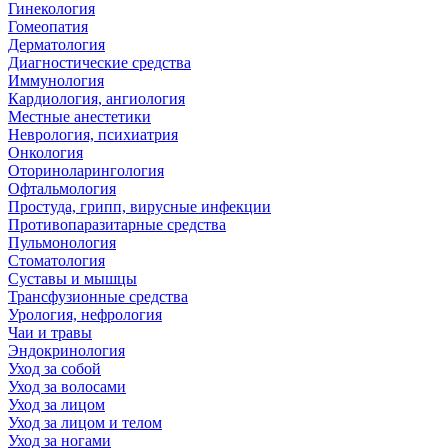
Гинекология
Гомеопатия
Дерматология
Диагностические средства
Иммунология
Кардиология, ангиология
Местные анестетики
Неврология, психиатрия
Онкология
Оториноларингология
Офтальмология
Простуда, грипп, вирусные инфекции
Противопаразитарные средства
Пульмонология
Стоматология
Суставы и мышцы
Трансфузионные средства
Урология, нефрология
Чаи и травы
Эндокринология
Уход за собой
Уход за волосами
Уход за лицом
Уход за лицом и телом
Уход за ногами