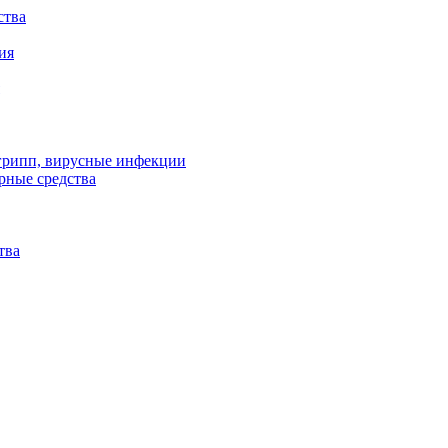
ства
ия
 грипп, вирусные инфекции
рные средства
тва