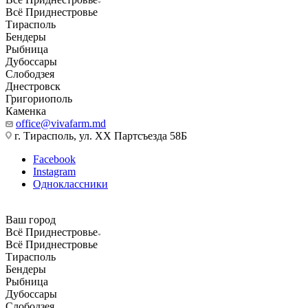
Всё Приднестровье
Тирасполь
Бендеры
Рыбница
Дубоссары
Слободзея
Днестровск
Григориополь
Каменка
office@vivafarm.md
г. Тирасполь, ул. ХХ Партсъезда 58Б
Facebook
Instagram
Одноклассники
Ваш город
Всё Приднестровье
Всё Приднестровье
Тирасполь
Бендеры
Рыбница
Дубоссары
Слободзея