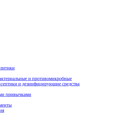
олитики
актериальные и противомикробные
септики и дезинфицирующие средства
ыми привычками
менты
ия