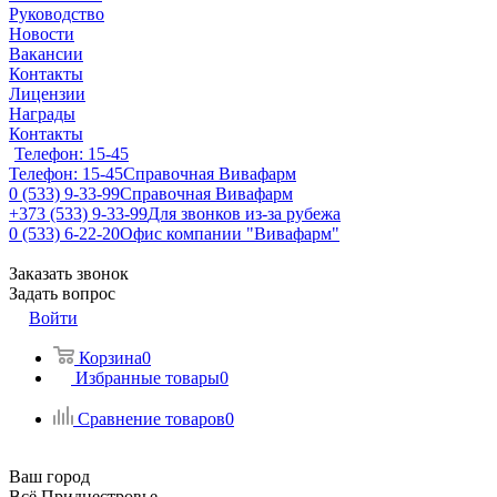
Руководство
Новости
Вакансии
Контакты
Лицензии
Награды
Контакты
Телефон: 15-45
Телефон: 15-45
Справочная Вивафарм
0 (533) 9-33-99
Справочная Вивафарм
+373 (533) 9-33-99
Для звонков из-за рубежа
0 (533) 6-22-20
Офис компании "Вивафарм"
Заказать звонок
Задать вопрос
Войти
Корзина
0
Избранные товары
0
Сравнение товаров
0
Ваш город
Всё Приднестровье