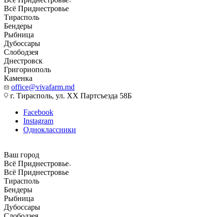
Всё Приднестровье
Тирасполь
Бендеры
Рыбница
Дубоссары
Слободзея
Днестровск
Григориополь
Каменка
office@vivafarm.md
г. Тирасполь, ул. ХХ Партсъезда 58Б
Facebook
Instagram
Одноклассники
Ваш город
Всё Приднестровье
Всё Приднестровье
Тирасполь
Бендеры
Рыбница
Дубоссары
Слободзея