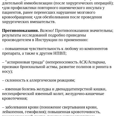
длительной иммобилизации (после хирургических операций);
•для профилактики повторного ишемического инсульта у
пациентов, ранее перенесших нарушение мозгового
кровообращения; •для обезболивания после проведения
хирургических вмешательств.
Противопоказания.
Важно!
Противопоказания значительны;
результаты исследований подробно приведены
производителем в Инструкции по применению:
– повышенная чувствительность к любому из компонентов
препарата, а также к другим НПВП;
– "аспириновая триада" (непереносимость
АСК/Аспирина
,
признаки бронхиальной астмы, развитие полипов и ринита в
носу);
– склонность к аллергическим реакциям;
– язвенная болезнь желудка и двенадцатиперстной кишки,
неспецифический язвенный колит, желудочно-кишечные
кровотечения;
– заболевания крови (понижение свертывания крови,
лейкопения, гемофилия); повышенная кровоточивость,