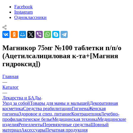
Facebook
Instagram
Одноклассники
Магникор 75мг №100 таблетки п/п/о
(Ацетилсалициловая к-та+[Магния
гидроксид])
Главная
—
Каталог
—
Лекарства и БАДы
Уход за собой
Товары для мамы и малышей
Декоративная
косметика
Средства реабилитации
Гигиена
Женская
гигиена
Здоровое и спец. питание
Контрацепция
Лечебно-
профилактическое белье
Медицинская техника
Медицинские
изделия
Репелленты
Перевязочные средства
Шовный
материал
Аксессуары
Печатная продукция