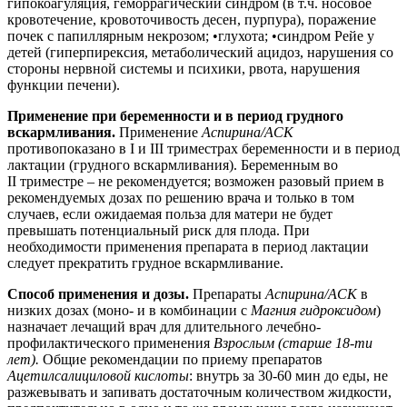
гипокоагуляция, геморрагический синдром (в т.ч. носовое
кровотечение, кровоточивость десен, пурпура), поражение
почек с папиллярным некрозом;
•
глухота;
•синдром Рейе у
детей (гиперпирексия, метаболический ацидоз, нарушения со
стороны нервной системы и психики, рвота, нарушения
функции печени)
.
Применение при беременности и в период грудного
вскармливания.
Применение
Аспирина/АСК
противопоказано в I и III триместрах беременности и в период
лактации (грудного вскармливания). Беременным во
II триместре – не рекомендуется; возможен разовый прием в
рекомендуемых дозах по решению врача и только в том
случаев, если ожидаемая польза для матери не будет
превышать потенциальный риск для плода. При
необходимости применения препарата в период лактации
следует прекратить грудное вскармливание.
Способ применения и дозы.
Препараты
Аспирина/АСК
в
низких дозах (моно- и в комбинации с
Магния гидроксидом
)
назначает лечащий врач
д
ля длительного лечебно-
профилактического применения
Взрослым (старше 18-ти
лет).
Общие рекомендации по приему препаратов
Ацетилсалициловой кислоты
: внутрь за 30-60 мин до еды, не
разжевывать и запивать достаточным количеством жидкости,