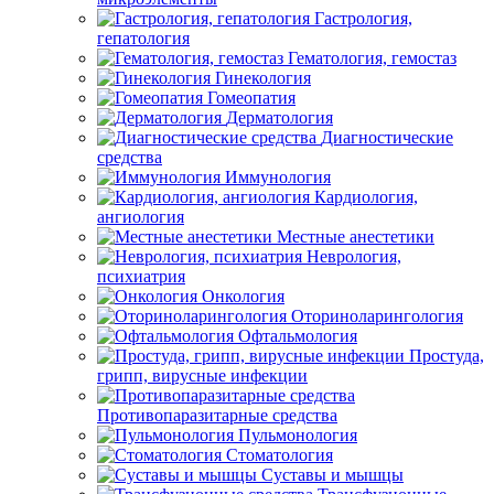
Гастрология,
гепатология
Гематология, гемостаз
Гинекология
Гомеопатия
Дерматология
Диагностические
средства
Иммунология
Кардиология,
ангиология
Местные анестетики
Неврология,
психиатрия
Онкология
Оториноларингология
Офтальмология
Простуда,
грипп, вирусные инфекции
Противопаразитарные средства
Пульмонология
Стоматология
Суставы и мышцы