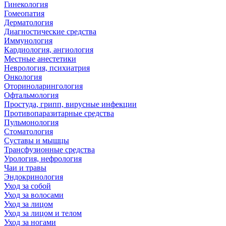
Гинекология
Гомеопатия
Дерматология
Диагностические средства
Иммунология
Кардиология, ангиология
Местные анестетики
Неврология, психиатрия
Онкология
Оториноларингология
Офтальмология
Простуда, грипп, вирусные инфекции
Противопаразитарные средства
Пульмонология
Стоматология
Суставы и мышцы
Трансфузионные средства
Урология, нефрология
Чаи и травы
Эндокринология
Уход за собой
Уход за волосами
Уход за лицом
Уход за лицом и телом
Уход за ногами