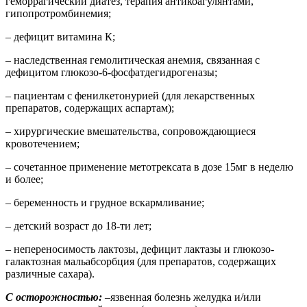
геморрагический диатез, терапия антикоагулянтами,
гипопротромбинемия;
– дефицит витамина К;
– наследственная гемолитическая анемия, связанная с
дефицитом глюкозо-6-фосфатдегидрогеназы;
– пациентам с фенилкетонурией (для лекарственных
препаратов, содержащих аспартам);
– хирургические вмешательства, сопровождающиеся
кровотечением;
– сочетанное применение метотрексата в дозе 15мг в неделю
и более;
– беременность и грудное вскармливание;
– детский возраст до 18-ти лет;
– непереносимость лактозы, дефицит лактазы и глюкозо-
галактозная мальабсорбция (для препаратов, содержащих
различные сахара).
С осторожностью:
–язвенная болезнь желудка и/или