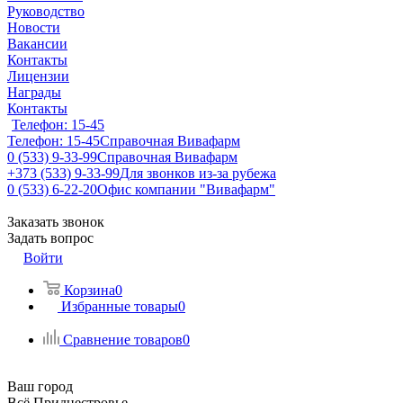
Руководство
Новости
Вакансии
Контакты
Лицензии
Награды
Контакты
Телефон: 15-45
Телефон: 15-45
Справочная Вивафарм
0 (533) 9-33-99
Справочная Вивафарм
+373 (533) 9-33-99
Для звонков из-за рубежа
0 (533) 6-22-20
Офис компании "Вивафарм"
Заказать звонок
Задать вопрос
Войти
Корзина
0
Избранные товары
0
Сравнение товаров
0
Ваш город
Всё Приднестровье