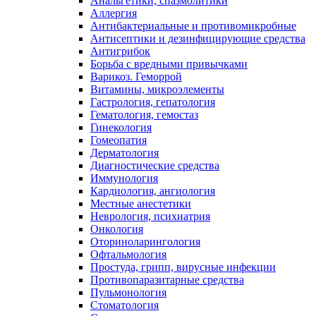
Анальгетики, спазмолитики
Аллергия
Антибактериальные и противомикробные
Антисептики и дезинфицирующие средства
Антигрибок
Борьба с вредными привычками
Варикоз. Геморрой
Витамины, микроэлементы
Гастрология, гепатология
Гематология, гемостаз
Гинекология
Гомеопатия
Дерматология
Диагностические средства
Иммунология
Кардиология, ангиология
Местные анестетики
Неврология, психиатрия
Онкология
Оториноларингология
Офтальмология
Простуда, грипп, вирусные инфекции
Противопаразитарные средства
Пульмонология
Стоматология