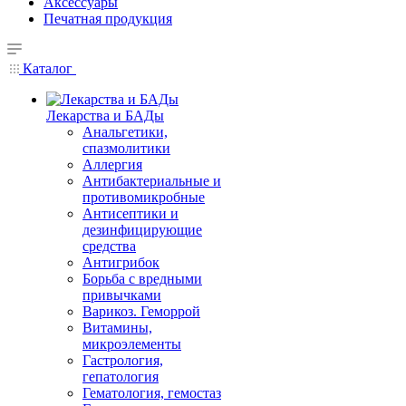
Аксессуары
Печатная продукция
Каталог
Лекарства и БАДы
Анальгетики,
спазмолитики
Аллергия
Антибактериальные и
противомикробные
Антисептики и
дезинфицирующие
средства
Антигрибок
Борьба с вредными
привычками
Варикоз. Геморрой
Витамины,
микроэлементы
Гастрология,
гепатология
Гематология, гемостаз