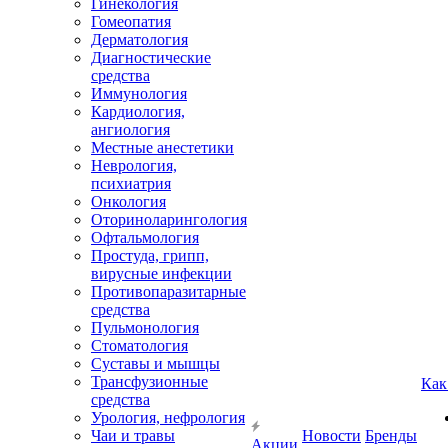
Гинекология
Гомеопатия
Дерматология
Диагностические
средства
Иммунология
Кардиология,
ангиология
Местные анестетики
Неврология,
психиатрия
Онкология
Оториноларингология
Офтальмология
Простуда, грипп,
вирусные инфекции
Противопаразитарные
средства
Пульмонология
Стоматология
Суставы и мышцы
Трансфузионные
Как
средства
Урология, нефрология
Чаи и травы
Новости
Бренды
Акции