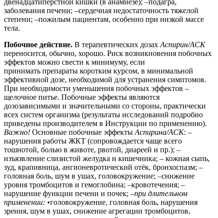
двенадцатиперстной кишки (в анамнезе); –подагра,
заболевания печени; –сердечная недостаточность тяжелой
степени; –пожилым пациентам, особенно при низкой массе
тела.
Побочное действие.
В терапевтических дозах
Аспирин/АСК
переносится, обычно, хорошо. Риск возникновения побочных
эффектов можно свести к минимуму, если
принимать препараты коротким курсом, в минимальной
эффективной дозе, необходимой для устранения симптомов.
При необходимости уменьшения побочных эффектов –
щелочное питье. Побочные эффекты являются
дозозависимыми и значительными со стороны, практически
всех систем организма (результаты исследований подробно
приведены производителем в Инструкции по применению).
Важно!
Основные побочные эффекты
Аспирина/АСК
: –
нарушения работы ЖКТ (сопровождается чаще всего
тошнотой, болью в животе, рвотой, диареей и пр.); –
изъязвление слизистой желудка и кишечника; – кожная сыпь,
зуд, крапивница, ангионевротический отёк, бронхоспазм; –
головная боль, шум в ушах, головокружение; –снижение
уровня тромбоцитов и гемоглобина; –кровотечения; –
нарушение функции печени и почек; –
при длительном
применении:
•
головокружение, головная боль, нарушения
зрения, шум в ушах, снижение агрегации тромбоцитов,