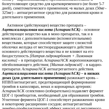
болеутоляющее средство для кратковременного (не более 5-7
дней), симптоматического применения;
•
в малых дозах (50мг–
325мг) – антиагрегантное средство для разжижения крови и
длительного применения.
Активное (действующее) вещество препарата –
Ацетилсалициловая кислота (Аспирин/АСК)
– основное
действующее вещество как в моно препаратах, так и в
комплексах с дополнительными (вспомогательными)
веществами, которые способствуют защите слизистой
оболочки желудка от местнораздражающего действия
основного действующего вещества и не влияют на его
биодоступность
[Натрия гидрокарбонат + Лимонная
кислота] –
в препаратах
Аспирина/АСК
жаропонижающего,
обезболивающего действия;
[Магния гидроксид]
– в кардио-
препаратах
Аспирина/АСК
антиагрегантного действия.
Ацетилсалициловая кислота (Аспирин/АСК) –
в низких
дозах (для длительного применения)
разжижает кровь –
НПВП/антиагрегант, предотвращающий формирование
тромбов в капиллярах, венах и коронарных артериях:
Аспирин/АСК
селективно (избирательно) подавляет фермент
ЦОГ-1 тромбоцитов, необходимый для образования тромбов.
Угнетение фермента ЦОГ-1 способствует разжижению крови
и некоторому расширению сосудов; антиагрегантный
лечебно-профилактический эффект зависит от регулярного