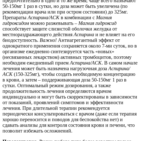
предпочтительно в одно и то же время; чаще всего назначают
50-150мг 1 раз в сутки, но доза может быть увеличена (по
рекомендации врача или при остром состоянии) до 325мг.
Препараты
Аспирина/АСК
в комбинации с
Магния
гидроксидом
можно разжевывать –
Магния гидроксид
способствует защите слизистой оболочки желудка от
местнораздражающего действия
Аспирина
и не влияет на его
биодоступность.
Важно!
Антиагрегантный эффект от
однократного применения сохраняется около 7-ми суток, но в
организме ежедневно синтезируется часть «новых»
(несвязанных лекарством) активных тромбоцитов, поэтому
необходим ежедневный прием
Аспирина/АСК
. В самом начале
лечения может быть назначена нагрузочная доза
Аспирина/
АСК
(150-325мг), чтобы создать необходимую концентрацию
в крови, а затем – поддерживающая доза 50-150мг 1 раз в
сутки.
Оптимальный режим дозирования, а также
продолжительность лечения определяются врачом
индивидуально и могут быть скорректированы в зависимости
от показаний, проявлений симптомов и эффективности
лечения. При длительной терапии рекомендуется
периодически консультироваться с врачом (даже если терапия
хорошо переносится и поводов для беспокойства нет) и
сдавать анализы для контроля состояния крови и печени, что
позволит избежать осложнений.