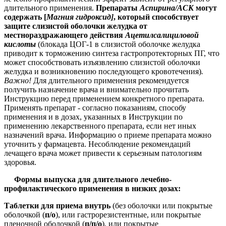
длительного применения.
Препараты
Аспирина/АСК
могут
содержать [
Магния гидроксид]
, который способствует
защите слизистой оболочки желудка от
местнораздражающего действия
Ацетилсалициловой
кислоты
(блокада ЦОГ-1 в слизистой оболочке желудка
приводит к торможению синтеза гастропротекторных ПГ, что
может способствовать изъязвлению слизистой оболочки
желудка и возникновению последующего кровотечения)
.
Важно!
Для длительного применения рекомендуется
получить назначение врача и внимательно прочитать
Инструкцию перед применением конкретного препарата.
Применять препарат - согласно показаниям, способу
применения и в дозах, указанных в Инструкции по
применению лекарственного препарата, если нет иных
назначений врача. Информацию о приеме препарата можно
уточнить у фармацевта.
Несоблюдение рекомендаций
лечащего врача может привести к серьезным патологиям
здоровья.
Формы выпуска для длительного лечебно-
профилактического применения в низких дозах:
Таблетки для приема внутрь
(без оболочки или покрытые
оболочкой (
п/о
), или
гастрорезистентные, или
покрытые
пленочной оболочкой (
п/п/о
), или покрытые