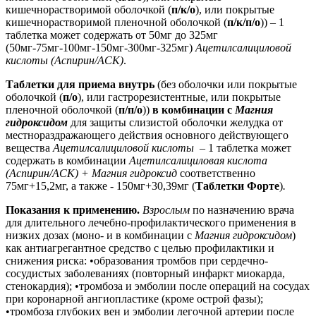
кишечнорастворимой оболочкой
(
п/к/о
), или покрытые
кишечнорастворимой пленочной оболочкой (
п/к/п/о
))
– 1
таблетка может содержать от 50мг до 325мг
(50мг-75мг-100мг-150мг-300мг-325мг)
Ацетилсалициловой
кислоты (Аспирин/АСК)
.
Таблетки для приема внутрь
(без оболочки или покрытые
оболочкой (
п/о
), или гастрорезистентные, или
покрытые
пленочной оболочкой (
п/п/о
))
в комбинации с
Магния
гидроксидом
для защиты
слизистой оболочки желудка от
местнораздражающего действия основного действующего
вещества
Ацетилсалициловой кислоты
– 1 таблетка может
содержать в комбинации
Ацетилсалициловая кислота
(Аспирин/АСК) + Магния гидроксид
соответственно
75мг+15,2мг,
а также
- 150мг+30,39мг
(
Таблетки Форте
)
.
Показания к применению.
Взрослым
по назначению врача
д
ля длительного лечебно-профилактического применения в
низких дозах (моно- и в комбинации с
Магния гидроксидом
)
как антиагрегантное средство с целью профилактики и
снижения риска: •образования тромбов при сердечно-
сосудистых заболеваниях (повторный инфаркт миокарда,
стенокардия); •тромбоза и эмболии после операций на сосудах
при коронарной ангиопластике (кроме острой фазы);
•тромбоза глубоких вен и эмболии легочной артерии после