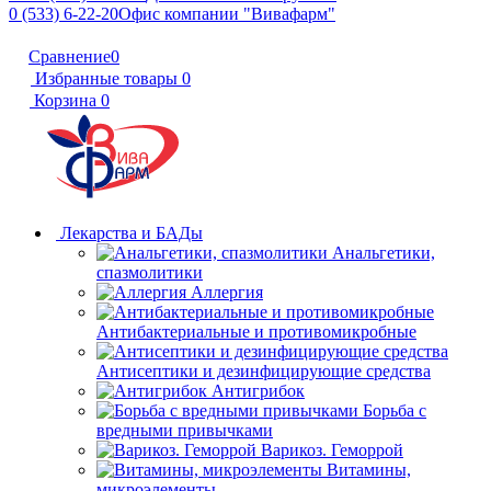
0 (533) 6-22-20
Офис компании "Вивафарм"
Сравнение
0
Избранные товары
0
Корзина
0
Лекарства и БАДы
Анальгетики,
спазмолитики
Аллергия
Антибактериальные и противомикробные
Антисептики и дезинфицирующие средства
Антигрибок
Борьба с
вредными привычками
Варикоз. Геморрой
Витамины,
микроэлементы