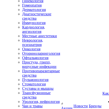
Гинекология
Гомеопатия
Дерматология
Диагностические
средства
Иммунология
Кардиология,
ангиология
Местные анестетики
Неврология,
психиатрия
Онкология
Оториноларингология
Офтальмология
Простуда, грипп,
вирусные инфекции
Противопаразитарные
средства
Пульмонология
Стоматология
Суставы и мышцы
Трансфузионные
Как
средства
Урология, нефрология
Чаи и травы
Новости
Бренды
Акции