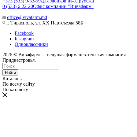
+373 (533) 9-33-99
Для звонков из-за рубежа
0 (533) 6-22-20
Офис компании "Вивафарм"
office@vivafarm.md
г. Тирасполь, ул. ХХ Партсъезда 58Б
Facebook
Instagram
Одноклассники
2026 © Вивафарм — ведущая фармацевтическая компания
Приднестровья.
Найти
Каталог
По всему сайту
По каталогу