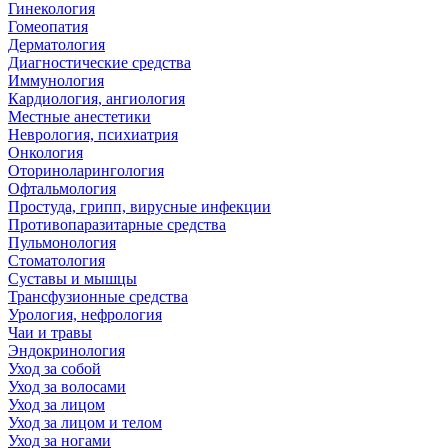
Гинекология
Гомеопатия
Дерматология
Диагностические средства
Иммунология
Кардиология, ангиология
Местные анестетики
Неврология, психиатрия
Онкология
Оториноларингология
Офтальмология
Простуда, грипп, вирусные инфекции
Противопаразитарные средства
Пульмонология
Стоматология
Суставы и мышцы
Трансфузионные средства
Урология, нефрология
Чаи и травы
Эндокринология
Уход за собой
Уход за волосами
Уход за лицом
Уход за лицом и телом
Уход за ногами