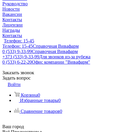
Руководство
Новости
Вакансии
Контакты
Лицензии
Награды
Контакты
Телефон: 15-45
Телефон: 15-45
Справочная Вивафарм
0 (533) 9-33-99
Справочная Вивафарм
+373 (533) 9-33-99
Для звонков из-за рубежа
0 (533) 6-22-20
Офис компании "Вивафарм"
Заказать звонок
Задать вопрос
Войти
Корзина
0
Избранные товары
0
Сравнение товаров
0
Ваш город
Всё Приднестровье