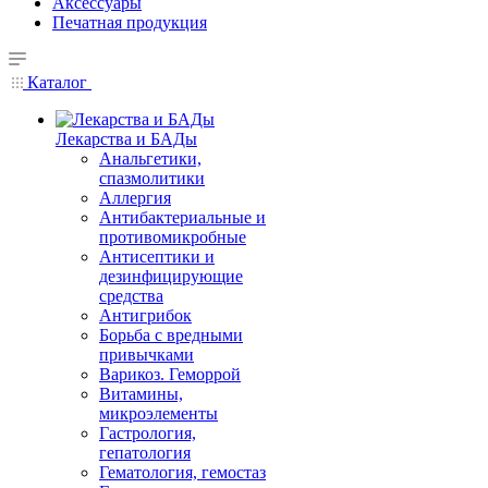
Аксессуары
Печатная продукция
Каталог
Лекарства и БАДы
Анальгетики,
спазмолитики
Аллергия
Антибактериальные и
противомикробные
Антисептики и
дезинфицирующие
средства
Антигрибок
Борьба с вредными
привычками
Варикоз. Геморрой
Витамины,
микроэлементы
Гастрология,
гепатология
Гематология, гемостаз