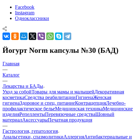
Facebook
Instagram
Одноклассники
Йогурт Norm капсулы №30 (БАД)
Главная
—
Каталог
—
Лекарства и БАДы
Уход за собой
Товары для мамы и малышей
Декоративная
косметика
Средства реабилитации
Гигиена
Женская
гигиена
Здоровое и спец. питание
Контрацепция
Лечебно-
профилактическое белье
Медицинская техника
Медицинские
изделия
Репелленты
Перевязочные средства
Шовный
материал
Аксессуары
Печатная продукция
—
Гастрология, гепатология
Анальгетики, спазмолитики
Аллергия
Антибактериальные и