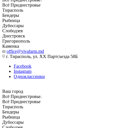
Всё Приднестровье
Тирасполь
Бендеры
Рыбница
Дубоссары
Слободзея
Днестровск
Григориополь
Каменка
office@vivafarm.md
г. Тирасполь, ул. ХХ Партсъезда 58Б
Facebook
Instagram
Одноклассники
Ваш город
Всё Приднестровье
Всё Приднестровье
Тирасполь
Бендеры
Рыбница
Дубоссары
Слободзея