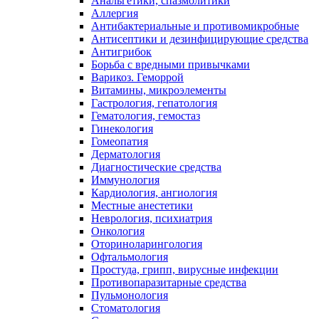
Анальгетики, спазмолитики
Аллергия
Антибактериальные и противомикробные
Антисептики и дезинфицирующие средства
Антигрибок
Борьба с вредными привычками
Варикоз. Геморрой
Витамины, микроэлементы
Гастрология, гепатология
Гематология, гемостаз
Гинекология
Гомеопатия
Дерматология
Диагностические средства
Иммунология
Кардиология, ангиология
Местные анестетики
Неврология, психиатрия
Онкология
Оториноларингология
Офтальмология
Простуда, грипп, вирусные инфекции
Противопаразитарные средства
Пульмонология
Стоматология