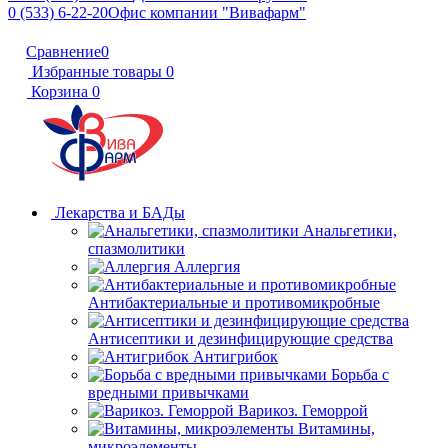
0 (533) 6-22-20
Офис компании "Вивафарм"
Сравнение
0
Избранные товары
0
Корзина
0
Лекарства и БАДы
Анальгетики,
спазмолитики
Аллергия
Антибактериальные и противомикробные
Антисептики и дезинфицирующие средства
Антигрибок
Борьба с
вредными привычками
Варикоз. Геморрой
Витамины,
микроэлементы