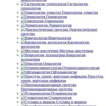
Гастрология,
гепатология
Гематология, гемостаз
Гинекология
Гомеопатия
Дерматология
Диагностические
средства
Иммунология
Кардиология,
ангиология
Местные анестетики
Неврология,
психиатрия
Онкология
Оториноларингология
Офтальмология
Простуда,
грипп, вирусные инфекции
Противопаразитарные средства
Пульмонология
Стоматология
Суставы и мышцы