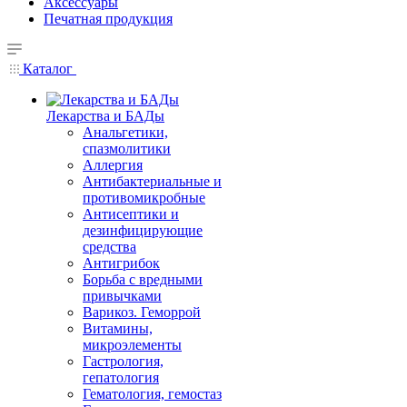
Аксессуары
Печатная продукция
Каталог
Лекарства и БАДы
Анальгетики,
спазмолитики
Аллергия
Антибактериальные и
противомикробные
Антисептики и
дезинфицирующие
средства
Антигрибок
Борьба с вредными
привычками
Варикоз. Геморрой
Витамины,
микроэлементы
Гастрология,
гепатология
Гематология, гемостаз