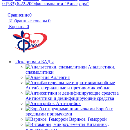
0 (533) 6-22-20
Офис компании "Вивафарм"
Сравнение
0
Избранные товары
0
Корзина
0
Лекарства и БАДы
Анальгетики,
спазмолитики
Аллергия
Антибактериальные и противомикробные
Антисептики и дезинфицирующие средства
Антигрибок
Борьба с
вредными привычками
Варикоз. Геморрой
Витамины,
микроэлементы