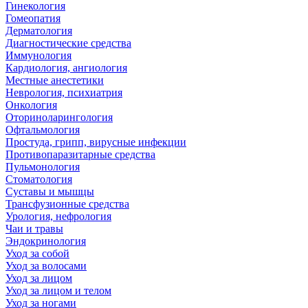
Гинекология
Гомеопатия
Дерматология
Диагностические средства
Иммунология
Кардиология, ангиология
Местные анестетики
Неврология, психиатрия
Онкология
Оториноларингология
Офтальмология
Простуда, грипп, вирусные инфекции
Противопаразитарные средства
Пульмонология
Стоматология
Суставы и мышцы
Трансфузионные средства
Урология, нефрология
Чаи и травы
Эндокринология
Уход за собой
Уход за волосами
Уход за лицом
Уход за лицом и телом
Уход за ногами