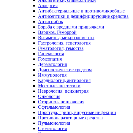
Анальгетики, спазмолитики
Аллергия
Антибактериальные и противомикробные
Антисептики и дезинфицирующие средства
Антигрибок
Борьба с вредными привычками
Варикоз. Геморрой
Витамины, микроэлементы
Гастрология, гепатология
Гематология, гемостаз
Гинекология
Гомеопатия
Дерматология
Диагностические средства
Иммунология
Кардиология, ангиология
Местные анестетики
Неврология, психиатрия
Онкология
Оториноларингология
Офтальмология
Простуда, грипп, вирусные инфекции
Противопаразитарные средства
Пульмонология
Стоматология