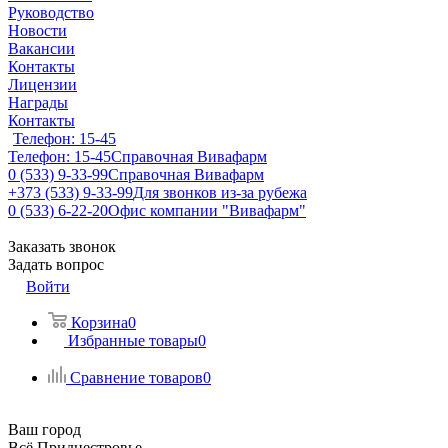
Руководство
Новости
Вакансии
Контакты
Лицензии
Награды
Контакты
Телефон: 15-45
Телефон: 15-45
Справочная Вивафарм
0 (533) 9-33-99
Справочная Вивафарм
+373 (533) 9-33-99
Для звонков из-за рубежа
0 (533) 6-22-20
Офис компании "Вивафарм"
Заказать звонок
Задать вопрос
Войти
Корзина
0
Избранные товары
0
Сравнение товаров
0
Ваш город
Всё Приднестровье