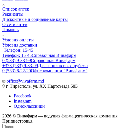
Список аптек
Реквизиты
Дисконтные и социальные карты
О сети аптек
Помощь
Условия оплаты
Условия доставки
Телефон: 15-45
Телефон: 15-45
Справочная Вивафарм
0 (533) 9-33-99
Справочная Вивафарм
+373 (533) 9-33-99
Для звонков из-за рубежа
0 (533) 6-22-20
Офис компании "Вивафарм"
office@vivafarm.md
г. Тирасполь, ул. ХХ Партсъезда 58Б
Facebook
Instagram
Одноклассники
2026 © Вивафарм — ведущая фармацевтическая компания
Приднестровья.