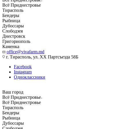
Всё Приднестровье
Тирасполь
Бендеры
Рыбница
Дубоссары
Слободзея
Днестровск
Григориополь
Каменка
office@vivafarm.md
г. Тирасполь, ул. ХХ Партсъезда 58Б
Facebook
Instagram
Одноклассники
Ваш город
Всё Приднестровье
Всё Приднестровье
Тирасполь
Бендеры
Рыбница
Дубоссары
Слободзея