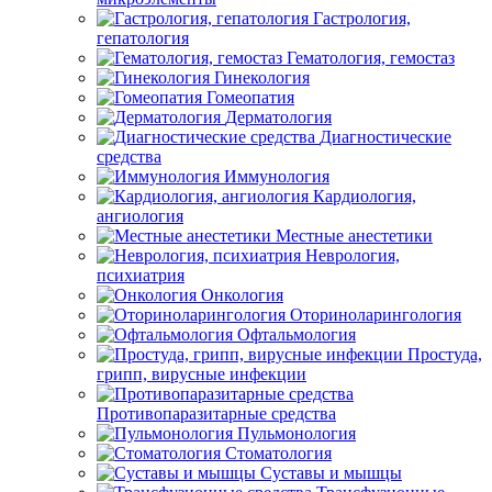
Гастрология,
гепатология
Гематология, гемостаз
Гинекология
Гомеопатия
Дерматология
Диагностические
средства
Иммунология
Кардиология,
ангиология
Местные анестетики
Неврология,
психиатрия
Онкология
Оториноларингология
Офтальмология
Простуда,
грипп, вирусные инфекции
Противопаразитарные средства
Пульмонология
Стоматология
Суставы и мышцы