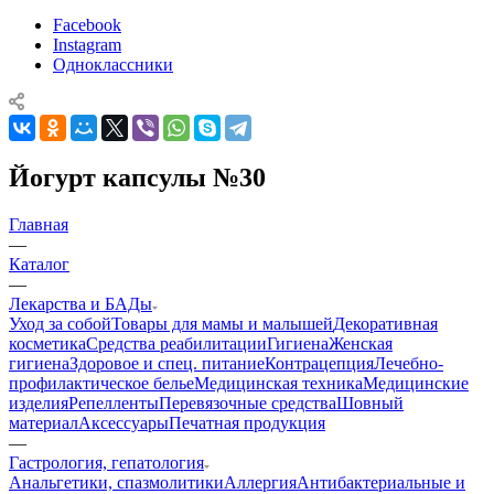
Facebook
Instagram
Одноклассники
Йогурт капсулы №30
Главная
—
Каталог
—
Лекарства и БАДы
Уход за собой
Товары для мамы и малышей
Декоративная
косметика
Средства реабилитации
Гигиена
Женская
гигиена
Здоровое и спец. питание
Контрацепция
Лечебно-
профилактическое белье
Медицинская техника
Медицинские
изделия
Репелленты
Перевязочные средства
Шовный
материал
Аксессуары
Печатная продукция
—
Гастрология, гепатология
Анальгетики, спазмолитики
Аллергия
Антибактериальные и