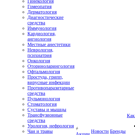
Гинекология
Гомеопатия
Дерматология
Диагностические
средства
Иммунология
Кардиология,
ангиология
Местные анестетики
Неврология,
психиатрия
Онкология
Оториноларингология
Офтальмология
Простуда, грипп,
вирусные инфекции
Противопаразитарные
средства
Пульмонология
Стоматология
Суставы и мышцы
Трансфузионные
Как
средства
Урология, нефрология
Чаи и травы
Новости
Бренды
Акции