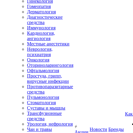
Гинекология
Гомеопатия
Дерматология
Диагностические
средства
Иммунология
Кардиология,
ангиология
Местные анестетики
Неврология,
психиатрия
Онкология
Оториноларингология
Офтальмология
Простуда, грипп,
вирусные инфекции
Противопаразитарные
средства
Пульмонология
Стоматология
Суставы и мышцы
Трансфузионные
Как
средства
Урология, нефрология
Чаи и травы
Новости
Бренды
Акции