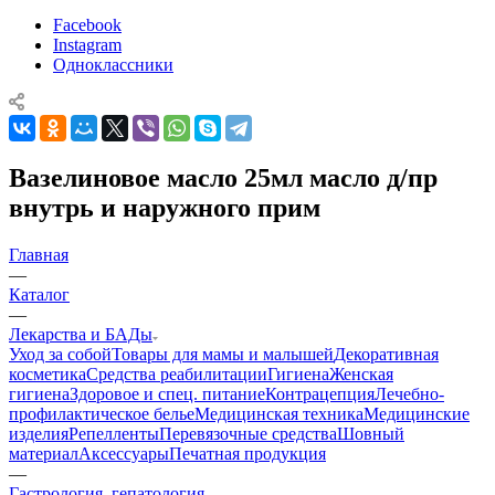
Facebook
Instagram
Одноклассники
Вазелиновое масло 25мл масло д/пр
внутрь и наружного прим
Главная
—
Каталог
—
Лекарства и БАДы
Уход за собой
Товары для мамы и малышей
Декоративная
косметика
Средства реабилитации
Гигиена
Женская
гигиена
Здоровое и спец. питание
Контрацепция
Лечебно-
профилактическое белье
Медицинская техника
Медицинские
изделия
Репелленты
Перевязочные средства
Шовный
материал
Аксессуары
Печатная продукция
—
Гастрология, гепатология