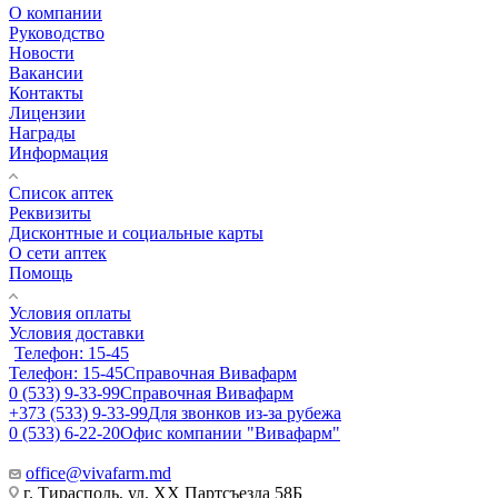
О компании
Руководство
Новости
Вакансии
Контакты
Лицензии
Награды
Информация
Список аптек
Реквизиты
Дисконтные и социальные карты
О сети аптек
Помощь
Условия оплаты
Условия доставки
Телефон: 15-45
Телефон: 15-45
Справочная Вивафарм
0 (533) 9-33-99
Справочная Вивафарм
+373 (533) 9-33-99
Для звонков из-за рубежа
0 (533) 6-22-20
Офис компании "Вивафарм"
office@vivafarm.md
г. Тирасполь, ул. ХХ Партсъезда 58Б