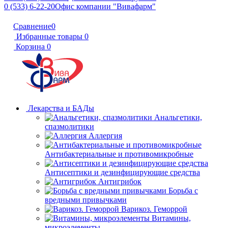
0 (533) 6-22-20
Офис компании "Вивафарм"
Сравнение
0
Избранные товары
0
Корзина
0
Лекарства и БАДы
Анальгетики,
спазмолитики
Аллергия
Антибактериальные и противомикробные
Антисептики и дезинфицирующие средства
Антигрибок
Борьба с
вредными привычками
Варикоз. Геморрой
Витамины,
микроэлементы