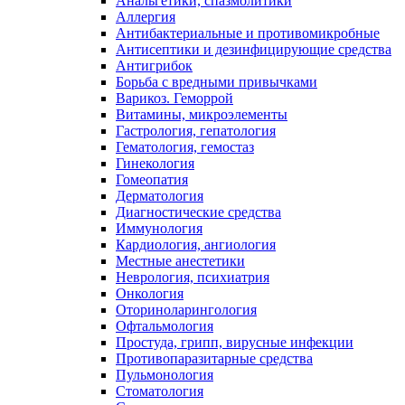
Анальгетики, спазмолитики
Аллергия
Антибактериальные и противомикробные
Антисептики и дезинфицирующие средства
Антигрибок
Борьба с вредными привычками
Варикоз. Геморрой
Витамины, микроэлементы
Гастрология, гепатология
Гематология, гемостаз
Гинекология
Гомеопатия
Дерматология
Диагностические средства
Иммунология
Кардиология, ангиология
Местные анестетики
Неврология, психиатрия
Онкология
Оториноларингология
Офтальмология
Простуда, грипп, вирусные инфекции
Противопаразитарные средства
Пульмонология
Стоматология