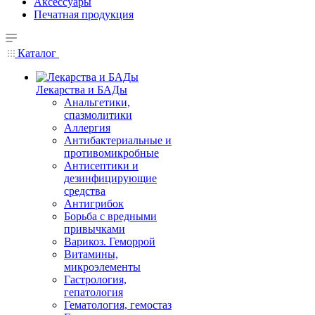
Аксессуары
Печатная продукция
Каталог
Лекарства и БАДы
Анальгетики,
спазмолитики
Аллергия
Антибактериальные и
противомикробные
Антисептики и
дезинфицирующие
средства
Антигрибок
Борьба с вредными
привычками
Варикоз. Геморрой
Витамины,
микроэлементы
Гастрология,
гепатология
Гематология, гемостаз