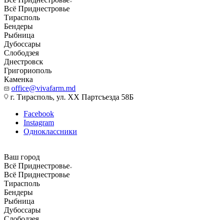
Всё Приднестровье
Тирасполь
Бендеры
Рыбница
Дубоссары
Слободзея
Днестровск
Григориополь
Каменка
office@vivafarm.md
г. Тирасполь, ул. ХХ Партсъезда 58Б
Facebook
Instagram
Одноклассники
Ваш город
Всё Приднестровье
Всё Приднестровье
Тирасполь
Бендеры
Рыбница
Дубоссары
Слободзея