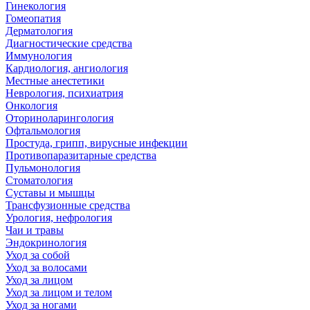
Гинекология
Гомеопатия
Дерматология
Диагностические средства
Иммунология
Кардиология, ангиология
Местные анестетики
Неврология, психиатрия
Онкология
Оториноларингология
Офтальмология
Простуда, грипп, вирусные инфекции
Противопаразитарные средства
Пульмонология
Стоматология
Суставы и мышцы
Трансфузионные средства
Урология, нефрология
Чаи и травы
Эндокринология
Уход за собой
Уход за волосами
Уход за лицом
Уход за лицом и телом
Уход за ногами