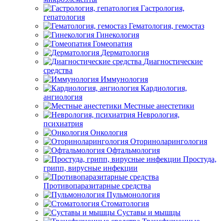
Гастрология,
гепатология
Гематология, гемостаз
Гинекология
Гомеопатия
Дерматология
Диагностические
средства
Иммунология
Кардиология,
ангиология
Местные анестетики
Неврология,
психиатрия
Онкология
Оториноларингология
Офтальмология
Простуда,
грипп, вирусные инфекции
Противопаразитарные средства
Пульмонология
Стоматология
Суставы и мышцы