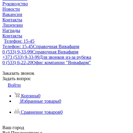
Руководство
Новости
Вакансии
Контакты
Лицензии
Награды
Контакты
Телефон: 15-45
Телефон: 15-45
Справочная Вивафарм
0 (533) 9-33-99
Справочная Вивафарм
+373 (533) 9-33-99
Для звонков из-за рубежа
0 (533) 6-22-20
Офис компании "Вивафарм"
Заказать звонок
Задать вопрос
Войти
Корзина
0
Избранные товары
0
Сравнение товаров
0
Ваш город
Всё Приднестровье