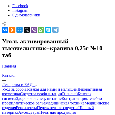
Facebook
Instagram
Одноклассники
Уголь активированный
тысячелистник+крапива 0,25г №10
таб
Главная
—
Каталог
—
Лекарства и БАДы
Уход за собой
Товары для мамы и малышей
Декоративная
косметика
Средства реабилитации
Гигиена
Женская
гигиена
Здоровое и спец. питание
Контрацепция
Лечебно-
профилактическое белье
Медицинская техника
Медицинские
изделия
Репелленты
Перевязочные средства
Шовный
материал
Аксессуары
Печатная продукция