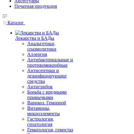
Аксессуары
Печатная продукция
Каталог
Лекарства и БАДы
Анальгетики,
спазмолитики
Аллергия
Антибактериальные и
противомикробные
Антисептики и
дезинфицирующие
средства
Антигрибок
Борьба с вредными
привычками
Варикоз. Геморрой
Витамины,
микроэлементы
Гастрология,
гепатология
Гематология, гемостаз