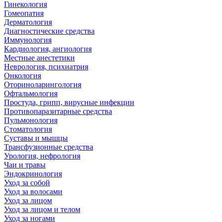
Гинекология
Гомеопатия
Дерматология
Диагностические средства
Иммунология
Кардиология, ангиология
Местные анестетики
Неврология, психиатрия
Онкология
Оториноларингология
Офтальмология
Простуда, грипп, вирусные инфекции
Противопаразитарные средства
Пульмонология
Стоматология
Суставы и мышцы
Трансфузионные средства
Урология, нефрология
Чаи и травы
Эндокринология
Уход за собой
Уход за волосами
Уход за лицом
Уход за лицом и телом
Уход за ногами