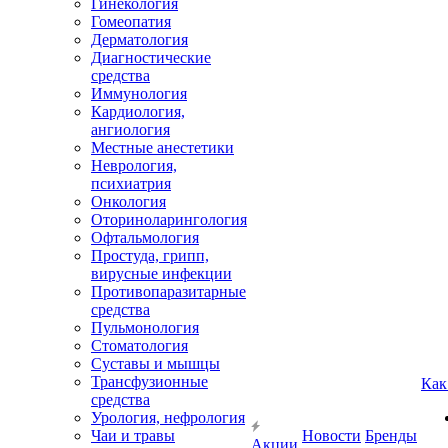
Гинекология
Гомеопатия
Дерматология
Диагностические
средства
Иммунология
Кардиология,
ангиология
Местные анестетики
Неврология,
психиатрия
Онкология
Оториноларингология
Офтальмология
Простуда, грипп,
вирусные инфекции
Противопаразитарные
средства
Пульмонология
Стоматология
Суставы и мышцы
Трансфузионные
Как
средства
Урология, нефрология
Чаи и травы
Новости
Бренды
Акции