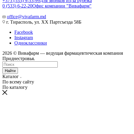
+373 (533) 9-33-99
Для звонков из-за рубежа
0 (533) 6-22-20
Офис компании "Вивафарм"
office@vivafarm.md
г. Тирасполь, ул. ХХ Партсъезда 58Б
Facebook
Instagram
Одноклассники
2026 © Вивафарм — ведущая фармацевтическая компания
Приднестровья.
Найти
Каталог
По всему сайту
По каталогу