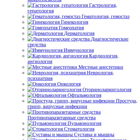
Гастрология,
гепатология
Гематология, гемостаз
Гинекология
Гомеопатия
Дерматология
Диагностические
средства
Иммунология
Кардиология,
ангиология
Местные анестетики
Неврология,
психиатрия
Онкология
Оториноларингология
Офтальмология
Простуда,
грипп, вирусные инфекции
Противопаразитарные средства
Пульмонология
Стоматология
Суставы и мышцы