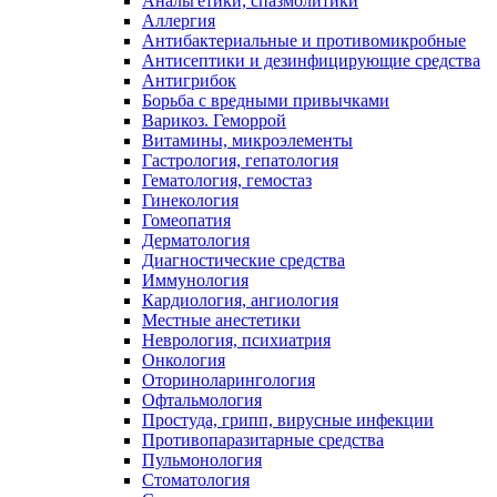
Анальгетики, спазмолитики
Аллергия
Антибактериальные и противомикробные
Антисептики и дезинфицирующие средства
Антигрибок
Борьба с вредными привычками
Варикоз. Геморрой
Витамины, микроэлементы
Гастрология, гепатология
Гематология, гемостаз
Гинекология
Гомеопатия
Дерматология
Диагностические средства
Иммунология
Кардиология, ангиология
Местные анестетики
Неврология, психиатрия
Онкология
Оториноларингология
Офтальмология
Простуда, грипп, вирусные инфекции
Противопаразитарные средства
Пульмонология
Стоматология