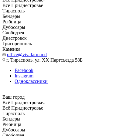
Всё Приднестровье
Тирасполь
Бендеры
Рыбница
Дубоссары
Слободзея
Днестровск
Григориополь
Каменка
office@vivafarm.md
г. Тирасполь, ул. ХХ Партсъезда 58Б
Facebook
Instagram
Одноклассники
Ваш город
Всё Приднестровье
Всё Приднестровье
Тирасполь
Бендеры
Рыбница
Дубоссары
Слободзея