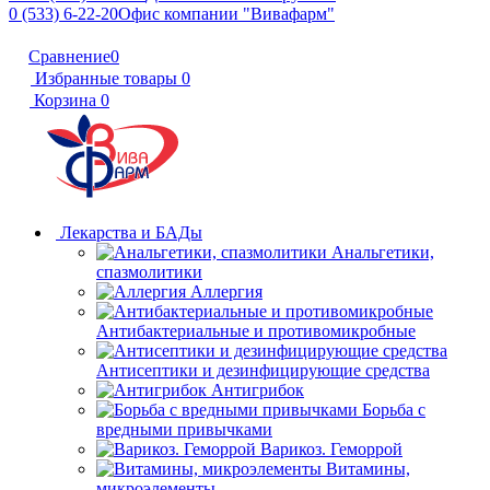
0 (533) 6-22-20
Офис компании "Вивафарм"
Сравнение
0
Избранные товары
0
Корзина
0
Лекарства и БАДы
Анальгетики,
спазмолитики
Аллергия
Антибактериальные и противомикробные
Антисептики и дезинфицирующие средства
Антигрибок
Борьба с
вредными привычками
Варикоз. Геморрой
Витамины,
микроэлементы