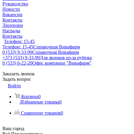
Руководство
Новости
Вакансии
Контакты
Лицензии
Награды
Контакты
Телефон: 15-45
Телефон: 15-45
Справочная Вивафарм
0 (533) 9-33-99
Справочная Вивафарм
+373 (533) 9-33-99
Для звонков из-за рубежа
0 (533) 6-22-20
Офис компании "Вивафарм"
Заказать звонок
Задать вопрос
Войти
Корзина
0
Избранные товары
0
Сравнение товаров
0
Ваш город
Всё Приднестровье