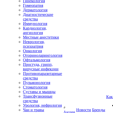
Гинекология
Гомеопатия
Дерматология
Диагностические
средства
Иммунология
Кардиология,
ангиология
Местные анестетики
Неврология,
психиатрия
Онкология
Оториноларингология
Офтальмология
Простуда, грипп,
вирусные инфекции
Противопаразитарные
средства
Пульмонология
Стоматология
Суставы и мышцы
Трансфузионные
Как
средства
Урология, нефрология
Чаи и травы
Новости
Бренды
Акции