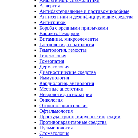
Анальгетики, спазмолитики
Аллергия
Антибактериальные и противомикробные
Антисептики и дезинфицирующие средства
Антигрибок
Борьба с вредными привычками
Варикоз. Геморрой
Витамины, микроэлементы
Гастрология, гепатология
Гематология, гемостаз
Гинекология
Гомеопатия
Дерматология
Диагностические средства
Иммунология
Кардиология, ангиология
Местные анестетики
Неврология, психиатрия
Онкология
Оториноларингология
Офтальмология
Простуда, грипп, вирусные инфекции
Противопаразитарные средства
Пульмонология
Стоматология