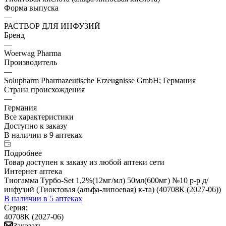
Форма выпуска
—
РАСТВОР ДЛЯ ИНФУЗИЙ
Бренд
—
Woеrwag Pharma
Производитель
—
Solupharm Pharmazeutische Erzeugnisse GmbH; Германия
Страна происхождения
—
Германия
Все характеристики
Доступно к заказу
В наличии
в 9 аптеках
Подробнее
Товар доступен к заказу из любой аптеки сети
Интернет аптека
Тиогамма Турбо-Set 1,2%(12мг/мл) 50мл(600мг) №10 р-р д/
инфузий (Тиоктовая (альфа-липоевая) к-та) (40708К (2027-06))
В наличии
в 5 аптеках
Серия:
40708К (2027-06)
Заказать