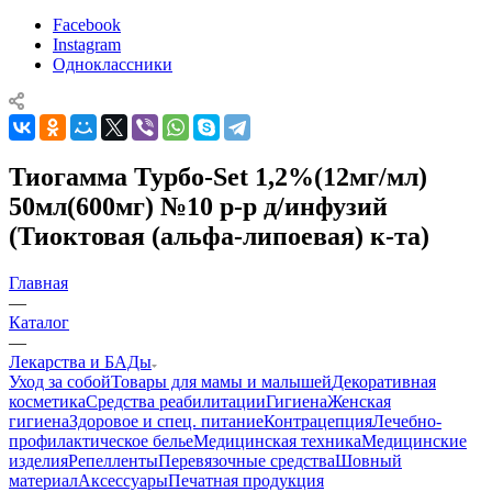
Facebook
Instagram
Одноклассники
Тиогамма Турбо-Set 1,2%(12мг/мл)
50мл(600мг) №10 р-р д/инфузий
(Тиоктовая (альфа-липоевая) к-та)
Главная
—
Каталог
—
Лекарства и БАДы
Уход за собой
Товары для мамы и малышей
Декоративная
косметика
Средства реабилитации
Гигиена
Женская
гигиена
Здоровое и спец. питание
Контрацепция
Лечебно-
профилактическое белье
Медицинская техника
Медицинские
изделия
Репелленты
Перевязочные средства
Шовный
материал
Аксессуары
Печатная продукция