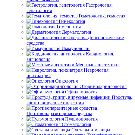
Гастрология,
гепатология
Гематология, гемостаз
Гинекология
Гомеопатия
Дерматология
Диагностические
средства
Иммунология
Кардиология,
ангиология
Местные анестетики
Неврология,
психиатрия
Онкология
Оториноларингология
Офтальмология
Простуда,
грипп, вирусные инфекции
Противопаразитарные средства
Пульмонология
Стоматология
Суставы и мышцы