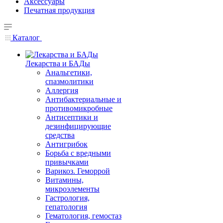
Аксессуары
Печатная продукция
Каталог
Лекарства и БАДы
Анальгетики,
спазмолитики
Аллергия
Антибактериальные и
противомикробные
Антисептики и
дезинфицирующие
средства
Антигрибок
Борьба с вредными
привычками
Варикоз. Геморрой
Витамины,
микроэлементы
Гастрология,
гепатология
Гематология, гемостаз