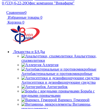
0 (533) 6-22-20
Офис компании "Вивафарм"
Сравнение
0
Избранные товары
0
Корзина
0
Лекарства и БАДы
Анальгетики,
спазмолитики
Аллергия
Антибактериальные и противомикробные
Антисептики и дезинфицирующие средства
Антигрибок
Борьба с
вредными привычками
Варикоз. Геморрой
Витамины,
микроэлементы