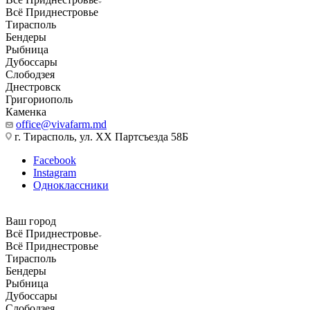
Всё Приднестровье
Тирасполь
Бендеры
Рыбница
Дубоссары
Слободзея
Днестровск
Григориополь
Каменка
office@vivafarm.md
г. Тирасполь, ул. ХХ Партсъезда 58Б
Facebook
Instagram
Одноклассники
Ваш город
Всё Приднестровье
Всё Приднестровье
Тирасполь
Бендеры
Рыбница
Дубоссары
Слободзея