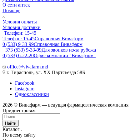
О сети аптек
Помощь
Условия оплаты
Условия доставки
Телефон: 15-45
Телефон: 15-45
Справочная Вивафарм
0 (533) 9-33-99
Справочная Вивафарм
+373 (533) 9-33-99
Для звонков из-за рубежа
0 (533) 6-22-20
Офис компании "Вивафарм"
office@vivafarm.md
г. Тирасполь, ул. ХХ Партсъезда 58Б
Facebook
Instagram
Одноклассники
2026 © Вивафарм — ведущая фармацевтическая компания
Приднестровья.
Найти
Каталог
По всему сайту