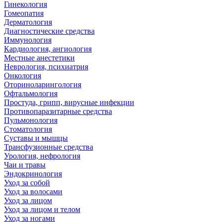
Гинекология
Гомеопатия
Дерматология
Диагностические средства
Иммунология
Кардиология, ангиология
Местные анестетики
Неврология, психиатрия
Онкология
Оториноларингология
Офтальмология
Простуда, грипп, вирусные инфекции
Противопаразитарные средства
Пульмонология
Стоматология
Суставы и мышцы
Трансфузионные средства
Урология, нефрология
Чаи и травы
Эндокринология
Уход за собой
Уход за волосами
Уход за лицом
Уход за лицом и телом
Уход за ногами