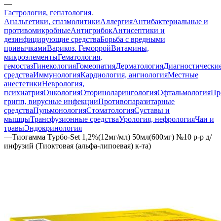
—
Гастрология, гепатология
Анальгетики, спазмолитики
Аллергия
Антибактериальные и
противомикробные
Антигрибок
Антисептики и
дезинфицирующие средства
Борьба с вредными
привычками
Варикоз. Геморрой
Витамины,
микроэлементы
Гематология,
гемостаз
Гинекология
Гомеопатия
Дерматология
Диагностически
средства
Иммунология
Кардиология, ангиология
Местные
анестетики
Неврология,
психиатрия
Онкология
Оториноларингология
Офтальмология
Пр
грипп, вирусные инфекции
Противопаразитарные
средства
Пульмонология
Стоматология
Суставы и
мышцы
Трансфузионные средства
Урология, нефрология
Чаи и
травы
Эндокринология
—
Тиогамма Турбо-Set 1,2%(12мг/мл) 50мл(600мг) №10 р-р д/
инфузий (Тиоктовая (альфа-липоевая) к-та)