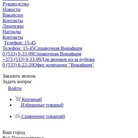
Руководство
Новости
Вакансии
Контакты
Лицензии
Награды
Контакты
Телефон: 15-45
Телефон: 15-45
Справочная Вивафарм
0 (533) 9-33-99
Справочная Вивафарм
+373 (533) 9-33-99
Для звонков из-за рубежа
0 (533) 6-22-20
Офис компании "Вивафарм"
Заказать звонок
Задать вопрос
Войти
Корзина
0
Избранные товары
0
Сравнение товаров
0
Ваш город
Всё Приднестровье