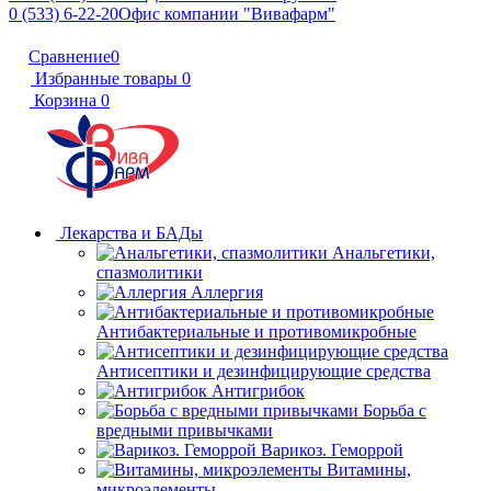
0 (533) 6-22-20
Офис компании "Вивафарм"
Сравнение
0
Избранные товары
0
Корзина
0
Лекарства и БАДы
Анальгетики,
спазмолитики
Аллергия
Антибактериальные и противомикробные
Антисептики и дезинфицирующие средства
Антигрибок
Борьба с
вредными привычками
Варикоз. Геморрой
Витамины,
микроэлементы