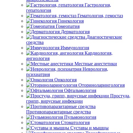
Гастрология,
гепатология
Гематология, гемостаз
Гинекология
Гомеопатия
Дерматология
Диагностические
средства
Иммунология
Кардиология,
ангиология
Местные анестетики
Неврология,
психиатрия
Онкология
Оториноларингология
Офтальмология
Простуда,
грипп, вирусные инфекции
Противопаразитарные средства
Пульмонология
Стоматология
Суставы и мышцы