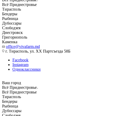
Всё Приднестровье
Тирасполь
Бендеры
Рыбница
Дубоссары
Слободзея
Днестровск
Григориополь
Каменка
office@vivafarm.md
г. Тирасполь, ул. ХХ Партсъезда 58Б
Facebook
Instagram
Одноклассники
Ваш город
Всё Приднестровье
Всё Приднестровье
Тирасполь
Бендеры
Рыбница
Дубоссары
Слободзея