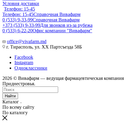
Условия доставки
Телефон: 15-45
Телефон: 15-45
Справочная Вивафарм
0 (533) 9-33-99
Справочная Вивафарм
+373 (533) 9-33-99
Для звонков из-за рубежа
0 (533) 6-22-20
Офис компании "Вивафарм"
office@vivafarm.md
г. Тирасполь, ул. ХХ Партсъезда 58Б
Facebook
Instagram
Одноклассники
2026 © Вивафарм — ведущая фармацевтическая компания
Приднестровья.
Найти
Каталог
По всему сайту
По каталогу