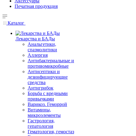
Аксессуары
Печатная продукция
Каталог
Лекарства и БАДы
Анальгетики,
спазмолитики
Аллергия
Антибактериальные и
противомикробные
Антисептики и
дезинфицирующие
средства
Антигрибок
Борьба с вредными
привычками
Варикоз. Геморрой
Витамины,
микроэлементы
Гастрология,
гепатология
Гематология, гемостаз