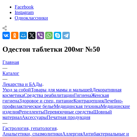
Facebook
Instagram
Одноклассники
Одестон таблетки 200мг №50
Главная
—
Каталог
—
Лекарства и БАДы
Уход за собой
Товары для мамы и малышей
Декоративная
косметика
Средства реабилитации
Гигиена
Женская
гигиена
Здоровое и спец. питание
Контрацепция
Лечебно-
профилактическое белье
Медицинская техника
Медицинские
изделия
Репелленты
Перевязочные средства
Шовный
материал
Аксессуары
Печатная продукция
—
Гастрология, гепатология
Анальгетики, спазмолитики
Аллергия
Антибактериальные и