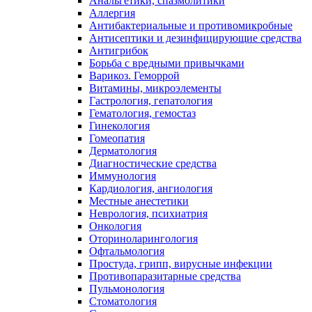
Анальгетики, спазмолитики
Аллергия
Антибактериальные и противомикробные
Антисептики и дезинфицирующие средства
Антигрибок
Борьба с вредными привычками
Варикоз. Геморрой
Витамины, микроэлементы
Гастрология, гепатология
Гематология, гемостаз
Гинекология
Гомеопатия
Дерматология
Диагностические средства
Иммунология
Кардиология, ангиология
Местные анестетики
Неврология, психиатрия
Онкология
Оториноларингология
Офтальмология
Простуда, грипп, вирусные инфекции
Противопаразитарные средства
Пульмонология
Стоматология