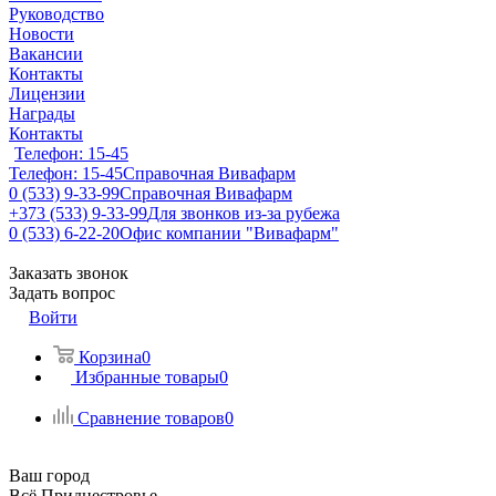
Руководство
Новости
Вакансии
Контакты
Лицензии
Награды
Контакты
Телефон: 15-45
Телефон: 15-45
Справочная Вивафарм
0 (533) 9-33-99
Справочная Вивафарм
+373 (533) 9-33-99
Для звонков из-за рубежа
0 (533) 6-22-20
Офис компании "Вивафарм"
Заказать звонок
Задать вопрос
Войти
Корзина
0
Избранные товары
0
Сравнение товаров
0
Ваш город
Всё Приднестровье