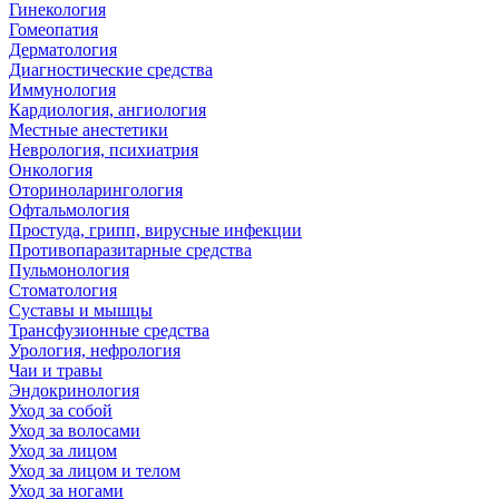
Гинекология
Гомеопатия
Дерматология
Диагностические средства
Иммунология
Кардиология, ангиология
Местные анестетики
Неврология, психиатрия
Онкология
Оториноларингология
Офтальмология
Простуда, грипп, вирусные инфекции
Противопаразитарные средства
Пульмонология
Стоматология
Суставы и мышцы
Трансфузионные средства
Урология, нефрология
Чаи и травы
Эндокринология
Уход за собой
Уход за волосами
Уход за лицом
Уход за лицом и телом
Уход за ногами