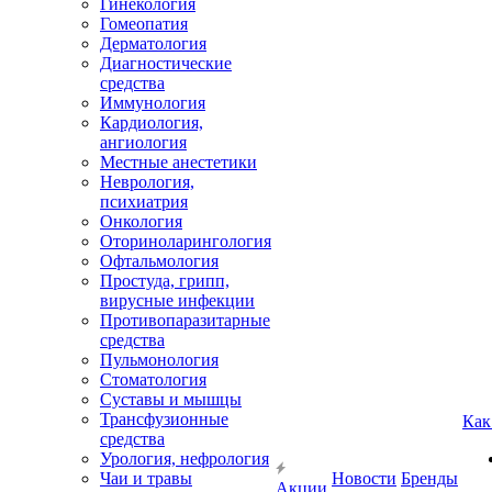
Гинекология
Гомеопатия
Дерматология
Диагностические
средства
Иммунология
Кардиология,
ангиология
Местные анестетики
Неврология,
психиатрия
Онкология
Оториноларингология
Офтальмология
Простуда, грипп,
вирусные инфекции
Противопаразитарные
средства
Пульмонология
Стоматология
Суставы и мышцы
Трансфузионные
Как
средства
Урология, нефрология
Чаи и травы
Новости
Бренды
Акции