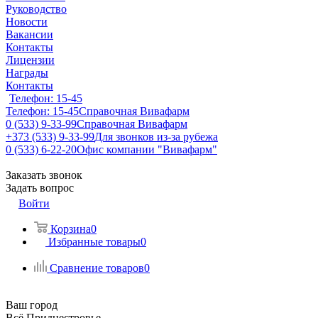
Руководство
Новости
Вакансии
Контакты
Лицензии
Награды
Контакты
Телефон: 15-45
Телефон: 15-45
Справочная Вивафарм
0 (533) 9-33-99
Справочная Вивафарм
+373 (533) 9-33-99
Для звонков из-за рубежа
0 (533) 6-22-20
Офис компании "Вивафарм"
Заказать звонок
Задать вопрос
Войти
Корзина
0
Избранные товары
0
Сравнение товаров
0
Ваш город
Всё Приднестровье