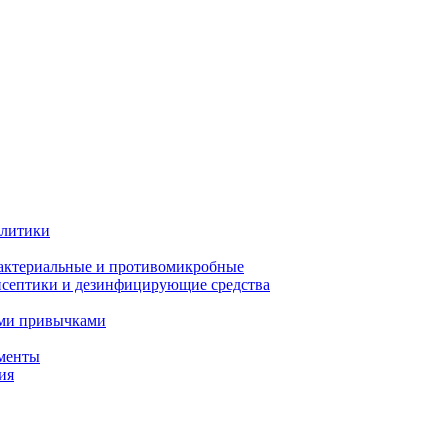
олитики
актериальные и противомикробные
септики и дезинфицирующие средства
ыми привычками
менты
ия