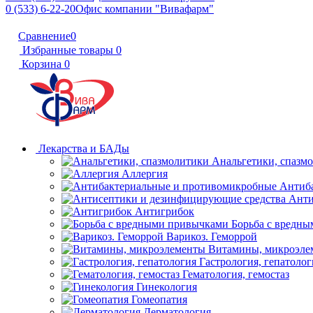
0 (533) 6-22-20
Офис компании "Вивафарм"
Сравнение
0
Избранные товары
0
Корзина
0
Лекарства и БАДы
Анальгетики, спазм
Аллергия
Антиб
Анти
Антигрибок
Борьба с вредн
Варикоз. Геморрой
Витамины, микроэле
Гастрология, гепатолог
Гематология, гемостаз
Гинекология
Гомеопатия
Дерматология