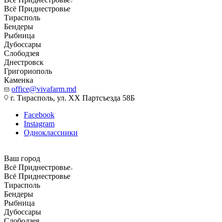
Всё Приднестровье
Тирасполь
Бендеры
Рыбница
Дубоссары
Слободзея
Днестровск
Григориополь
Каменка
office@vivafarm.md
г. Тирасполь, ул. ХХ Партсъезда 58Б
Facebook
Instagram
Одноклассники
Ваш город
Всё Приднестровье
Всё Приднестровье
Тирасполь
Бендеры
Рыбница
Дубоссары
Слободзея