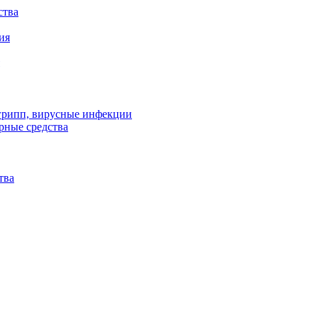
ства
ия
 грипп, вирусные инфекции
рные средства
тва