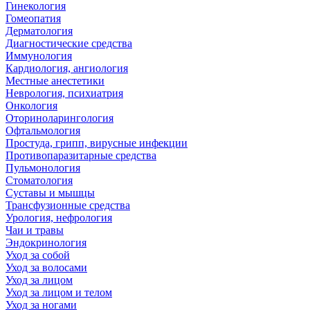
Гинекология
Гомеопатия
Дерматология
Диагностические средства
Иммунология
Кардиология, ангиология
Местные анестетики
Неврология, психиатрия
Онкология
Оториноларингология
Офтальмология
Простуда, грипп, вирусные инфекции
Противопаразитарные средства
Пульмонология
Стоматология
Суставы и мышцы
Трансфузионные средства
Урология, нефрология
Чаи и травы
Эндокринология
Уход за собой
Уход за волосами
Уход за лицом
Уход за лицом и телом
Уход за ногами