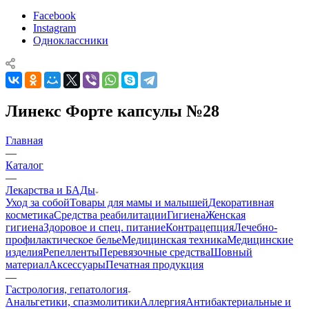
Facebook
Instagram
Одноклассники
Линекс Форте капсулы №28
Главная
—
Каталог
—
Лекарства и БАДы
Уход за собой
Товары для мамы и малышей
Декоративная
косметика
Средства реабилитации
Гигиена
Женская
гигиена
Здоровое и спец. питание
Контрацепция
Лечебно-
профилактическое белье
Медицинская техника
Медицинские
изделия
Репелленты
Перевязочные средства
Шовный
материал
Аксессуары
Печатная продукция
—
Гастрология, гепатология
Анальгетики, спазмолитики
Аллергия
Антибактериальные и