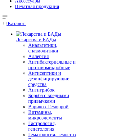
Аксессуары
Печатная продукция
Каталог
Лекарства и БАДы
Анальгетики,
спазмолитики
Аллергия
Антибактериальные и
противомикробные
Антисептики и
дезинфицирующие
средства
Антигрибок
Борьба с вредными
привычками
Варикоз. Геморрой
Витамины,
микроэлементы
Гастрология,
гепатология
Гематология, гемостаз