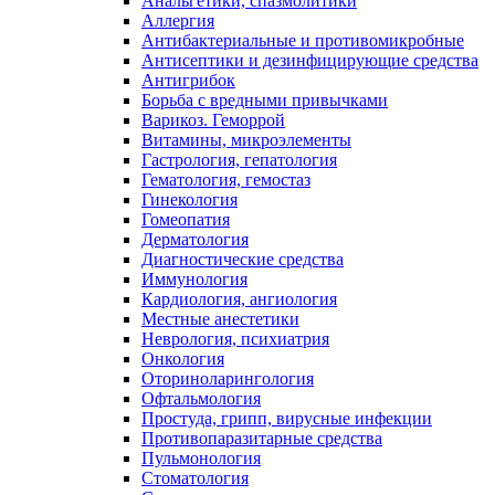
Анальгетики, спазмолитики
Аллергия
Антибактериальные и противомикробные
Антисептики и дезинфицирующие средства
Антигрибок
Борьба с вредными привычками
Варикоз. Геморрой
Витамины, микроэлементы
Гастрология, гепатология
Гематология, гемостаз
Гинекология
Гомеопатия
Дерматология
Диагностические средства
Иммунология
Кардиология, ангиология
Местные анестетики
Неврология, психиатрия
Онкология
Оториноларингология
Офтальмология
Простуда, грипп, вирусные инфекции
Противопаразитарные средства
Пульмонология
Стоматология