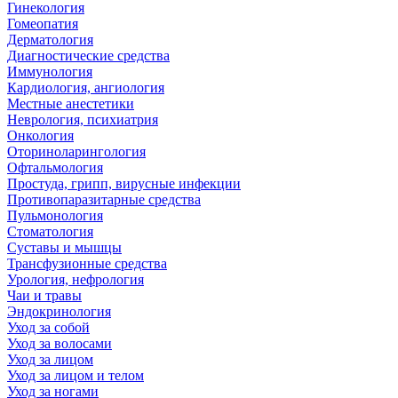
Гинекология
Гомеопатия
Дерматология
Диагностические средства
Иммунология
Кардиология, ангиология
Местные анестетики
Неврология, психиатрия
Онкология
Оториноларингология
Офтальмология
Простуда, грипп, вирусные инфекции
Противопаразитарные средства
Пульмонология
Стоматология
Суставы и мышцы
Трансфузионные средства
Урология, нефрология
Чаи и травы
Эндокринология
Уход за собой
Уход за волосами
Уход за лицом
Уход за лицом и телом
Уход за ногами