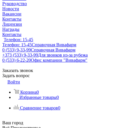
Руководство
Новости
Вакансии
Контакты
Лицензии
Награды
Контакты
Телефон: 15-45
Телефон: 15-45
Справочная Вивафарм
0 (533) 9-33-99
Справочная Вивафарм
+373 (533) 9-33-99
Для звонков из-за рубежа
0 (533) 6-22-20
Офис компании "Вивафарм"
Заказать звонок
Задать вопрос
Войти
Корзина
0
Избранные товары
0
Сравнение товаров
0
Ваш город
Всё Приднестровье