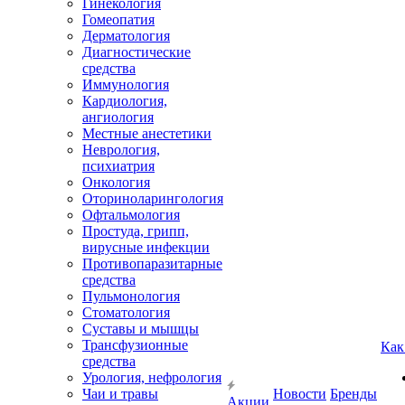
Гинекология
Гомеопатия
Дерматология
Диагностические
средства
Иммунология
Кардиология,
ангиология
Местные анестетики
Неврология,
психиатрия
Онкология
Оториноларингология
Офтальмология
Простуда, грипп,
вирусные инфекции
Противопаразитарные
средства
Пульмонология
Стоматология
Суставы и мышцы
Трансфузионные
Как
средства
Урология, нефрология
Чаи и травы
Новости
Бренды
Акции