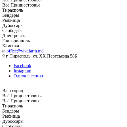
Всё Приднестровье
Тирасполь
Бендеры
Рыбница
Дубоссары
Слободзея
Днестровск
Григориополь
Каменка
office@vivafarm.md
г. Тирасполь, ул. ХХ Партсъезда 58Б
Facebook
Instagram
Одноклассники
Ваш город
Всё Приднестровье
Всё Приднестровье
Тирасполь
Бендеры
Рыбница
Дубоссары
Слободзея