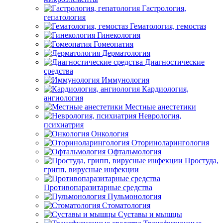
Гастрология,
гепатология
Гематология, гемостаз
Гинекология
Гомеопатия
Дерматология
Диагностические
средства
Иммунология
Кардиология,
ангиология
Местные анестетики
Неврология,
психиатрия
Онкология
Оториноларингология
Офтальмология
Простуда,
грипп, вирусные инфекции
Противопаразитарные средства
Пульмонология
Стоматология
Суставы и мышцы