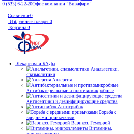
0 (533) 6-22-20
Офис компании "Вивафарм"
Сравнение
0
Избранные товары
0
Корзина
0
Лекарства и БАДы
Анальгетики,
спазмолитики
Аллергия
Антибактериальные и противомикробные
Антисептики и дезинфицирующие средства
Антигрибок
Борьба с
вредными привычками
Варикоз. Геморрой
Витамины,
микроэлементы