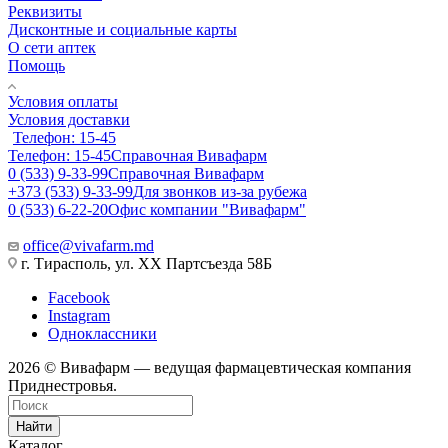
Реквизиты
Дисконтные и социальные карты
О сети аптек
Помощь
Условия оплаты
Условия доставки
Телефон: 15-45
Телефон: 15-45
Справочная Вивафарм
0 (533) 9-33-99
Справочная Вивафарм
+373 (533) 9-33-99
Для звонков из-за рубежа
0 (533) 6-22-20
Офис компании "Вивафарм"
office@vivafarm.md
г. Тирасполь, ул. ХХ Партсъезда 58Б
Facebook
Instagram
Одноклассники
2026 © Вивафарм — ведущая фармацевтическая компания
Приднестровья.
Найти
Каталог