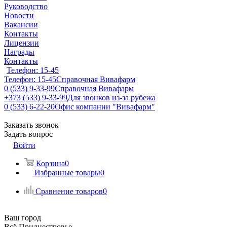
Руководство
Новости
Вакансии
Контакты
Лицензии
Награды
Контакты
Телефон: 15-45
Телефон: 15-45
Справочная Вивафарм
0 (533) 9-33-99
Справочная Вивафарм
+373 (533) 9-33-99
Для звонков из-за рубежа
0 (533) 6-22-20
Офис компании "Вивафарм"
Заказать звонок
Задать вопрос
Войти
Корзина
0
Избранные товары
0
Сравнение товаров
0
Ваш город
Всё Приднестровье