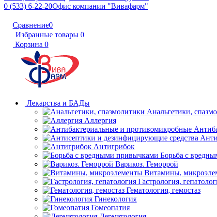
0 (533) 6-22-20
Офис компании "Вивафарм"
Сравнение
0
Избранные товары
0
Корзина
0
Лекарства и БАДы
Анальгетики, спазм
Аллергия
Антиб
Анти
Антигрибок
Борьба с вредн
Варикоз. Геморрой
Витамины, микроэле
Гастрология, гепатолог
Гематология, гемостаз
Гинекология
Гомеопатия
Дерматология