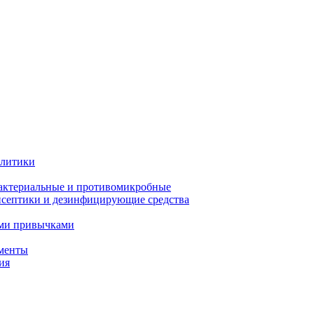
олитики
актериальные и противомикробные
септики и дезинфицирующие средства
ыми привычками
менты
ия