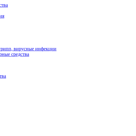
ства
ия
 грипп, вирусные инфекции
рные средства
тва