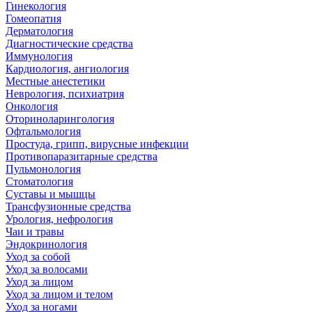
Гинекология
Гомеопатия
Дерматология
Диагностические средства
Иммунология
Кардиология, ангиология
Местные анестетики
Неврология, психиатрия
Онкология
Оториноларингология
Офтальмология
Простуда, грипп, вирусные инфекции
Противопаразитарные средства
Пульмонология
Стоматология
Суставы и мышцы
Трансфузионные средства
Урология, нефрология
Чаи и травы
Эндокринология
Уход за собой
Уход за волосами
Уход за лицом
Уход за лицом и телом
Уход за ногами