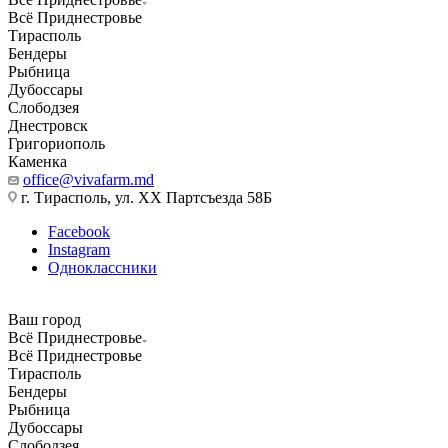
Всё Приднестровье
Тирасполь
Бендеры
Рыбница
Дубоссары
Слободзея
Днестровск
Григориополь
Каменка
office@vivafarm.md
г. Тирасполь, ул. ХХ Партсъезда 58Б
Facebook
Instagram
Одноклассники
Ваш город
Всё Приднестровье
Всё Приднестровье
Тирасполь
Бендеры
Рыбница
Дубоссары
Слободзея