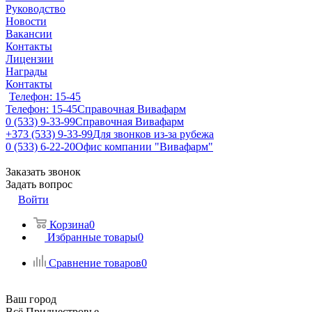
Руководство
Новости
Вакансии
Контакты
Лицензии
Награды
Контакты
Телефон: 15-45
Телефон: 15-45
Справочная Вивафарм
0 (533) 9-33-99
Справочная Вивафарм
+373 (533) 9-33-99
Для звонков из-за рубежа
0 (533) 6-22-20
Офис компании "Вивафарм"
Заказать звонок
Задать вопрос
Войти
Корзина
0
Избранные товары
0
Сравнение товаров
0
Ваш город
Всё Приднестровье