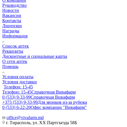
О компании
Руководство
Новости
Вакансии
Контакты
Лицензии
Награды
Информация
Список аптек
Реквизиты
Дисконтные и социальные карты
О сети аптек
Помощь
Условия оплаты
Условия доставки
Телефон: 15-45
Телефон: 15-45
Справочная Вивафарм
0 (533) 9-33-99
Справочная Вивафарм
+373 (533) 9-33-99
Для звонков из-за рубежа
0 (533) 6-22-20
Офис компании "Вивафарм"
office@vivafarm.md
г. Тирасполь, ул. ХХ Партсъезда 58Б