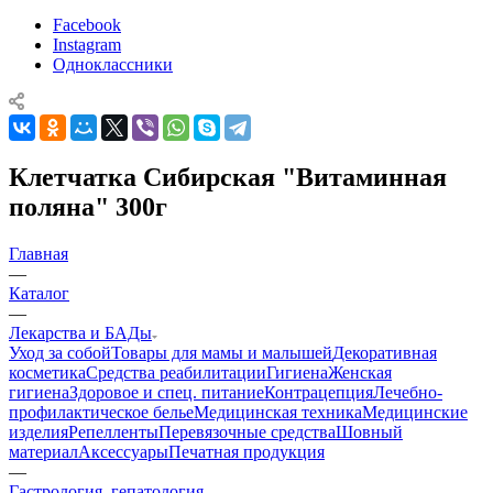
Facebook
Instagram
Одноклассники
Клетчатка Сибирская "Витаминная
поляна" 300г
Главная
—
Каталог
—
Лекарства и БАДы
Уход за собой
Товары для мамы и малышей
Декоративная
косметика
Средства реабилитации
Гигиена
Женская
гигиена
Здоровое и спец. питание
Контрацепция
Лечебно-
профилактическое белье
Медицинская техника
Медицинские
изделия
Репелленты
Перевязочные средства
Шовный
материал
Аксессуары
Печатная продукция
—
Гастрология, гепатология