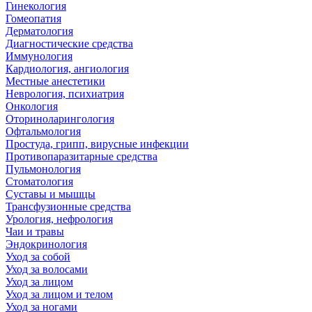
Гинекология
Гомеопатия
Дерматология
Диагностические средства
Иммунология
Кардиология, ангиология
Местные анестетики
Неврология, психиатрия
Онкология
Оториноларингология
Офтальмология
Простуда, грипп, вирусные инфекции
Противопаразитарные средства
Пульмонология
Стоматология
Суставы и мышцы
Трансфузионные средства
Урология, нефрология
Чаи и травы
Эндокринология
Уход за собой
Уход за волосами
Уход за лицом
Уход за лицом и телом
Уход за ногами