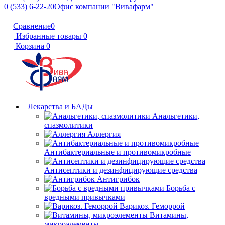
0 (533) 6-22-20
Офис компании "Вивафарм"
Сравнение
0
Избранные товары
0
Корзина
0
Лекарства и БАДы
Анальгетики,
спазмолитики
Аллергия
Антибактериальные и противомикробные
Антисептики и дезинфицирующие средства
Антигрибок
Борьба с
вредными привычками
Варикоз. Геморрой
Витамины,
микроэлементы