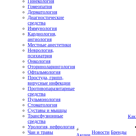
Гинекология
Гомеопатия
Дерматология
Диагностические
средства
Иммунология
Кардиология,
ангиология
Местные анестетики
Неврология,
психиатрия
Онкология
Оториноларингология
Офтальмология
Простуда, грипп,
вирусные инфекции
Противопаразитарные
средства
Пульмонология
Стоматология
Суставы и мышцы
Трансфузионные
Как
средства
Урология, нефрология
Чаи и травы
Новости
Бренды
Акции