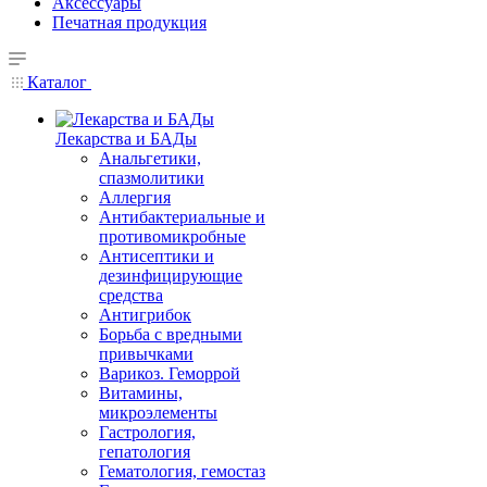
Аксессуары
Печатная продукция
Каталог
Лекарства и БАДы
Анальгетики,
спазмолитики
Аллергия
Антибактериальные и
противомикробные
Антисептики и
дезинфицирующие
средства
Антигрибок
Борьба с вредными
привычками
Варикоз. Геморрой
Витамины,
микроэлементы
Гастрология,
гепатология
Гематология, гемостаз