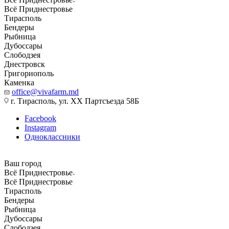
Всё Приднестровье
Тирасполь
Бендеры
Рыбница
Дубоссары
Слободзея
Днестровск
Григориополь
Каменка
office@vivafarm.md
г. Тирасполь, ул. ХХ Партсъезда 58Б
Facebook
Instagram
Одноклассники
Ваш город
Всё Приднестровье
Всё Приднестровье
Тирасполь
Бендеры
Рыбница
Дубоссары
Слободзея