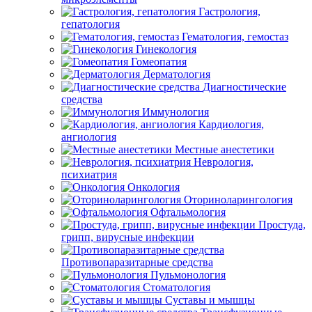
Гастрология,
гепатология
Гематология, гемостаз
Гинекология
Гомеопатия
Дерматология
Диагностические
средства
Иммунология
Кардиология,
ангиология
Местные анестетики
Неврология,
психиатрия
Онкология
Оториноларингология
Офтальмология
Простуда,
грипп, вирусные инфекции
Противопаразитарные средства
Пульмонология
Стоматология
Суставы и мышцы