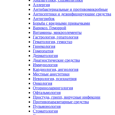
Анальгетики, спазмолитики
Аллергия
Антибактериальные и противомикробные
Антисептики и дезинфицирующие средства
Антигрибок
Борьба с вредными привычками
Варикоз. Геморрой
Витамины, микроэлементы
Гастрология, гепатология
Гематология, гемостаз
Гинекология
Гомеопатия
Дерматология
Диагностические средства
Иммунология
Кардиология, ангиология
Местные анестетики
Неврология, психиатрия
Онкология
Оториноларингология
Офтальмология
Простуда, грипп, вирусные инфекции
Противопаразитарные средства
Пульмонология
Стоматология