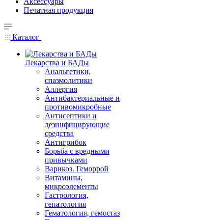
Аксессуары
Печатная продукция
Каталог
Лекарства и БАДы
Анальгетики,
спазмолитики
Аллергия
Антибактериальные и
противомикробные
Антисептики и
дезинфицирующие
средства
Антигрибок
Борьба с вредными
привычками
Варикоз. Геморрой
Витамины,
микроэлементы
Гастрология,
гепатология
Гематология, гемостаз