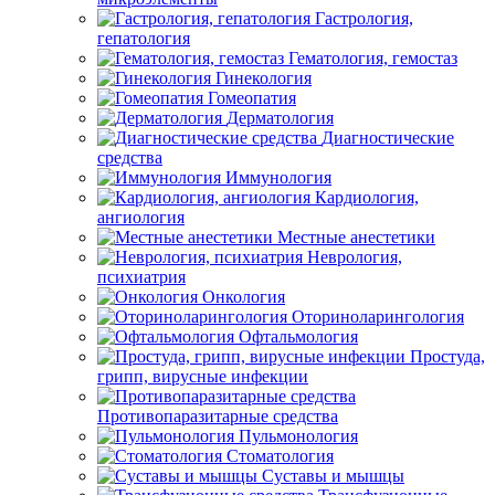
Гастрология,
гепатология
Гематология, гемостаз
Гинекология
Гомеопатия
Дерматология
Диагностические
средства
Иммунология
Кардиология,
ангиология
Местные анестетики
Неврология,
психиатрия
Онкология
Оториноларингология
Офтальмология
Простуда,
грипп, вирусные инфекции
Противопаразитарные средства
Пульмонология
Стоматология
Суставы и мышцы