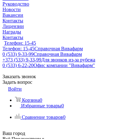
Руководство
Новости
Вакансии
Контакты
Лицензии
Награды
Контакты
Телефон: 15-45
Телефон: 15-45
Справочная Вивафарм
0 (533) 9-33-99
Справочная Вивафарм
+373 (533) 9-33-99
Для звонков из-за рубежа
0 (533) 6-22-20
Офис компании "Вивафарм"
Заказать звонок
Задать вопрос
Войти
Корзина
0
Избранные товары
0
Сравнение товаров
0
Ваш город
Всё Приднестровье