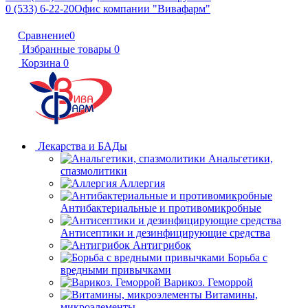
0 (533) 6-22-20
Офис компании "Вивафарм"
Сравнение
0
Избранные товары
0
Корзина
0
Лекарства и БАДы
Анальгетики,
спазмолитики
Аллергия
Антибактериальные и противомикробные
Антисептики и дезинфицирующие средства
Антигрибок
Борьба с
вредными привычками
Варикоз. Геморрой
Витамины,
микроэлементы