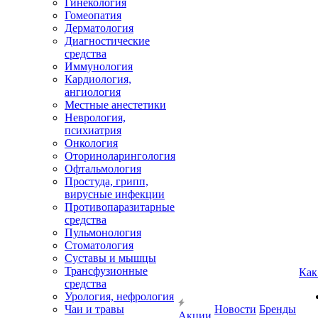
Гинекология
Гомеопатия
Дерматология
Диагностические
средства
Иммунология
Кардиология,
ангиология
Местные анестетики
Неврология,
психиатрия
Онкология
Оториноларингология
Офтальмология
Простуда, грипп,
вирусные инфекции
Противопаразитарные
средства
Пульмонология
Стоматология
Суставы и мышцы
Трансфузионные
Как
средства
Урология, нефрология
Чаи и травы
Новости
Бренды
Акции