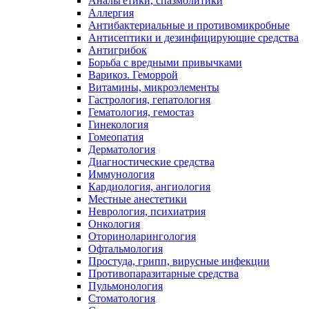
Анальгетики, спазмолитики
Аллергия
Антибактериальные и противомикробные
Антисептики и дезинфицирующие средства
Антигрибок
Борьба с вредными привычками
Варикоз. Геморрой
Витамины, микроэлементы
Гастрология, гепатология
Гематология, гемостаз
Гинекология
Гомеопатия
Дерматология
Диагностические средства
Иммунология
Кардиология, ангиология
Местные анестетики
Неврология, психиатрия
Онкология
Оториноларингология
Офтальмология
Простуда, грипп, вирусные инфекции
Противопаразитарные средства
Пульмонология
Стоматология