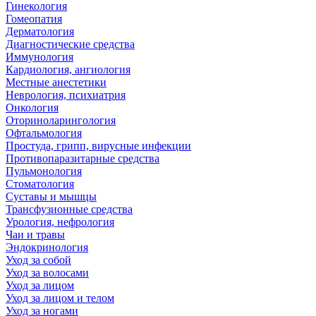
Гинекология
Гомеопатия
Дерматология
Диагностические средства
Иммунология
Кардиология, ангиология
Местные анестетики
Неврология, психиатрия
Онкология
Оториноларингология
Офтальмология
Простуда, грипп, вирусные инфекции
Противопаразитарные средства
Пульмонология
Стоматология
Суставы и мышцы
Трансфузионные средства
Урология, нефрология
Чаи и травы
Эндокринология
Уход за собой
Уход за волосами
Уход за лицом
Уход за лицом и телом
Уход за ногами