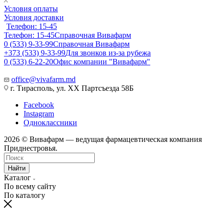
Условия оплаты
Условия доставки
Телефон: 15-45
Телефон: 15-45
Справочная Вивафарм
0 (533) 9-33-99
Справочная Вивафарм
+373 (533) 9-33-99
Для звонков из-за рубежа
0 (533) 6-22-20
Офис компании "Вивафарм"
office@vivafarm.md
г. Тирасполь, ул. ХХ Партсъезда 58Б
Facebook
Instagram
Одноклассники
2026 © Вивафарм — ведущая фармацевтическая компания
Приднестровья.
Найти
Каталог
По всему сайту
По каталогу