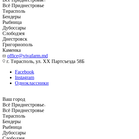
Всё Приднестровье
Тирасполь
Бендеры
Рыбница
Дубоссары
Слободзея
Днестровск
Григориополь
Каменка
office@vivafarm.md
г. Тирасполь, ул. ХХ Партсъезда 58Б
Facebook
Instagram
Одноклассники
Ваш город
Всё Приднестровье
Всё Приднестровье
Тирасполь
Бендеры
Рыбница
Дубоссары
Слободзея