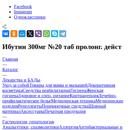
Facebook
Instagram
Одноклассники
Ибутин 300мг №20 таб пролонг. дейст
Главная
—
Каталог
—
Лекарства и БАДы
Уход за собой
Товары для мамы и малышей
Декоративная
косметика
Средства реабилитации
Гигиена
Женская
гигиена
Здоровое и спец. питание
Контрацепция
Лечебно-
профилактическое белье
Медицинская техника
Медицинские
изделия
Репелленты
Перевязочные средства
Шовный
материал
Аксессуары
Печатная продукция
—
Гастрология, гепатология
Анальгетики, спазмолитики
Аллергия
Антибактериальные и