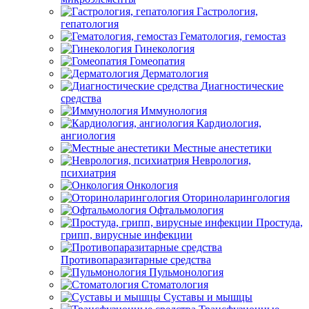
Гастрология,
гепатология
Гематология, гемостаз
Гинекология
Гомеопатия
Дерматология
Диагностические
средства
Иммунология
Кардиология,
ангиология
Местные анестетики
Неврология,
психиатрия
Онкология
Оториноларингология
Офтальмология
Простуда,
грипп, вирусные инфекции
Противопаразитарные средства
Пульмонология
Стоматология
Суставы и мышцы