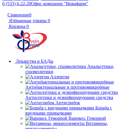
0 (533) 6-22-20
Офис компании "Вивафарм"
Сравнение
0
Избранные товары
0
Корзина
0
Лекарства и БАДы
Анальгетики,
спазмолитики
Аллергия
Антибактериальные и противомикробные
Антисептики и дезинфицирующие средства
Антигрибок
Борьба с
вредными привычками
Варикоз. Геморрой
Витамины,
микроэлементы