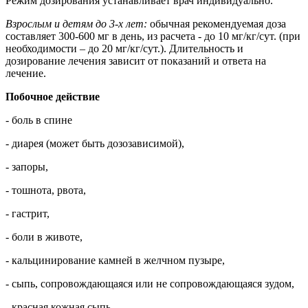
Режим дозирования устанавливает врач индивидуально.
Взрослым и детям до 3-х лет:
обычная рекомендуемая доза
составляет 300-600 мг в день, из расчета - до 10 мг/кг/сут. (при
необходимости – до 20 мг/кг/сут.). Длительность и
дозирование лечения зависит от показаний и ответа на
лечение.
Побочное действие
- боль в спине
- диарея (может быть дозозависимой),
- запоры,
- тошнота, рвота,
- гастрит,
- боли в животе,
- кальцинирование камней в желчном пузыре,
- сыпь, сопровождающаяся или не сопровождающаяся зудом,
- красная кожная сыпь,