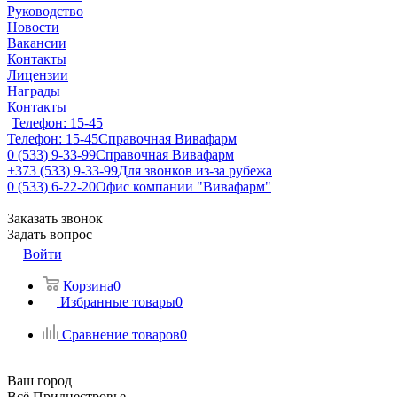
Руководство
Новости
Вакансии
Контакты
Лицензии
Награды
Контакты
Телефон: 15-45
Телефон: 15-45
Справочная Вивафарм
0 (533) 9-33-99
Справочная Вивафарм
+373 (533) 9-33-99
Для звонков из-за рубежа
0 (533) 6-22-20
Офис компании "Вивафарм"
Заказать звонок
Задать вопрос
Войти
Корзина
0
Избранные товары
0
Сравнение товаров
0
Ваш город
Всё Приднестровье