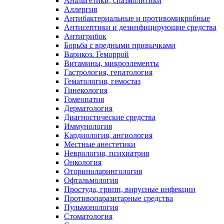
Анальгетики, спазмолитики
Аллергия
Антибактериальные и противомикробные
Антисептики и дезинфицирующие средства
Антигрибок
Борьба с вредными привычками
Варикоз. Геморрой
Витамины, микроэлементы
Гастрология, гепатология
Гематология, гемостаз
Гинекология
Гомеопатия
Дерматология
Диагностические средства
Иммунология
Кардиология, ангиология
Местные анестетики
Неврология, психиатрия
Онкология
Оториноларингология
Офтальмология
Простуда, грипп, вирусные инфекции
Противопаразитарные средства
Пульмонология
Стоматология