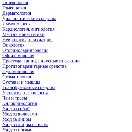
Гинекология
Гомеопатия
Дерматология
Диагностические средства
Иммунология
Кардиология, ангиология
Местные анестетики
Неврология, психиатрия
Онкология
Оториноларингология
Офтальмология
Простуда, грипп, вирусные инфекции
Противопаразитарные средства
Пульмонология
Стоматология
Суставы и мышцы
Трансфузионные средства
Урология, нефрология
Чаи и травы
Эндокринология
Уход за собой
Уход за волосами
Уход за лицом
Уход за лицом и телом
Уход за ногами