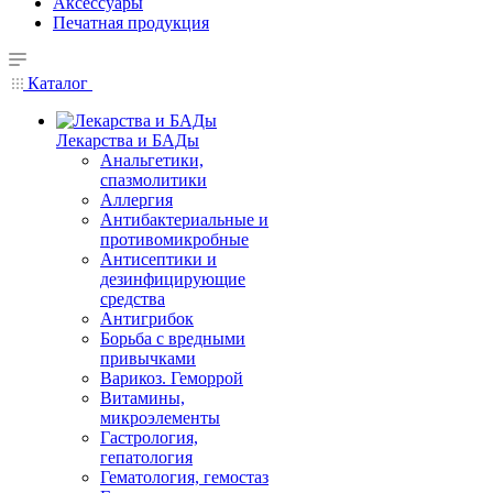
Аксессуары
Печатная продукция
Каталог
Лекарства и БАДы
Анальгетики,
спазмолитики
Аллергия
Антибактериальные и
противомикробные
Антисептики и
дезинфицирующие
средства
Антигрибок
Борьба с вредными
привычками
Варикоз. Геморрой
Витамины,
микроэлементы
Гастрология,
гепатология
Гематология, гемостаз