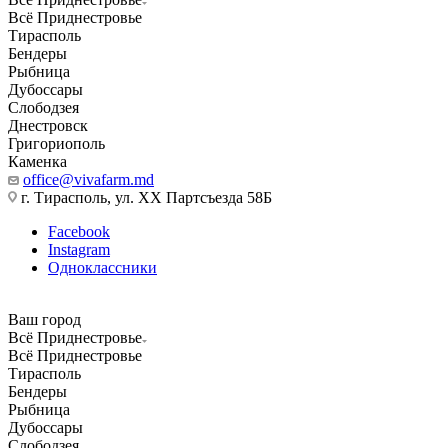
Всё Приднестровье
Тирасполь
Бендеры
Рыбница
Дубоссары
Слободзея
Днестровск
Григориополь
Каменка
office@vivafarm.md
г. Тирасполь, ул. ХХ Партсъезда 58Б
Facebook
Instagram
Одноклассники
Ваш город
Всё Приднестровье
Всё Приднестровье
Тирасполь
Бендеры
Рыбница
Дубоссары
Слободзея