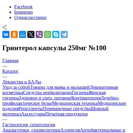
Facebook
Instagram
Одноклассники
Гринтерол капсулы 250мг №100
Главная
—
Каталог
—
Лекарства и БАДы
Уход за собой
Товары для мамы и малышей
Декоративная
косметика
Средства реабилитации
Гигиена
Женская
гигиена
Здоровое и спец. питание
Контрацепция
Лечебно-
профилактическое белье
Медицинская техника
Медицинские
изделия
Репелленты
Перевязочные средства
Шовный
материал
Аксессуары
Печатная продукция
—
Гастрология, гепатология
Анальгетики, спазмолитики
Аллергия
Антибактериальные и