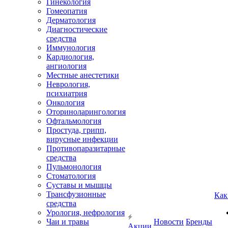
Гинекология
Гомеопатия
Дерматология
Диагностические
средства
Иммунология
Кардиология,
ангиология
Местные анестетики
Неврология,
психиатрия
Онкология
Оториноларингология
Офтальмология
Простуда, грипп,
вирусные инфекции
Противопаразитарные
средства
Пульмонология
Стоматология
Суставы и мышцы
Трансфузионные
Как
средства
Урология, нефрология
Чаи и травы
Новости
Бренды
Акции