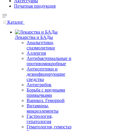
Аксессуары
Печатная продукция
Каталог
Лекарства и БАДы
Анальгетики,
спазмолитики
Аллергия
Антибактериальные и
противомикробные
Антисептики и
дезинфицирующие
средства
Антигрибок
Борьба с вредными
привычками
Варикоз. Геморрой
Витамины,
микроэлементы
Гастрология,
гепатология
Гематология, гемостаз