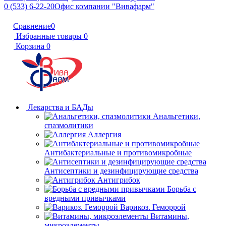
0 (533) 6-22-20
Офис компании "Вивафарм"
Сравнение
0
Избранные товары
0
Корзина
0
Лекарства и БАДы
Анальгетики,
спазмолитики
Аллергия
Антибактериальные и противомикробные
Антисептики и дезинфицирующие средства
Антигрибок
Борьба с
вредными привычками
Варикоз. Геморрой
Витамины,
микроэлементы