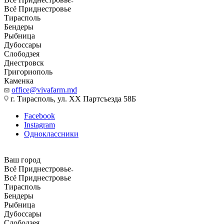
Всё Приднестровье
Тирасполь
Бендеры
Рыбница
Дубоссары
Слободзея
Днестровск
Григориополь
Каменка
office@vivafarm.md
г. Тирасполь, ул. ХХ Партсъезда 58Б
Facebook
Instagram
Одноклассники
Ваш город
Всё Приднестровье
Всё Приднестровье
Тирасполь
Бендеры
Рыбница
Дубоссары
Слободзея