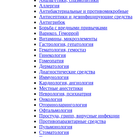
Анальгетики, спазмолитики
Аллергия
Антибактериальные и противомикробные
Антисептики и дезинфицирующие средства
Антигрибок
Борьба с вредными привычками
Варикоз. Геморрой
Витамины, микроэлементы
Гастрология, гепатология
Гематология, гемостаз
Гинекология
Гомеопатия
Дерматология
Диагностические средства
Иммунология
Кардиология, ангиология
Местные анестетики
Неврология, психиатрия
Онкология
Оториноларингология
Офтальмология
Простуда, грипп, вирусные инфекции
Противопаразитарные средства
Пульмонология
Стоматология