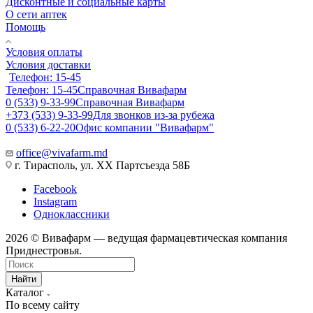
Дисконтные и социальные карты
О сети аптек
Помощь
Условия оплаты
Условия доставки
Телефон: 15-45
Телефон: 15-45
Справочная Вивафарм
0 (533) 9-33-99
Справочная Вивафарм
+373 (533) 9-33-99
Для звонков из-за рубежа
0 (533) 6-22-20
Офис компании "Вивафарм"
office@vivafarm.md
г. Тирасполь, ул. ХХ Партсъезда 58Б
Facebook
Instagram
Одноклассники
2026 © Вивафарм — ведущая фармацевтическая компания
Приднестровья.
Найти
Каталог
По всему сайту