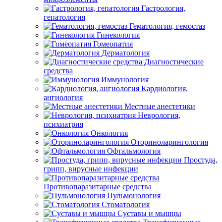
Гастрология,
гепатология
Гематология, гемостаз
Гинекология
Гомеопатия
Дерматология
Диагностические
средства
Иммунология
Кардиология,
ангиология
Местные анестетики
Неврология,
психиатрия
Онкология
Оториноларингология
Офтальмология
Простуда,
грипп, вирусные инфекции
Противопаразитарные средства
Пульмонология
Стоматология
Суставы и мышцы