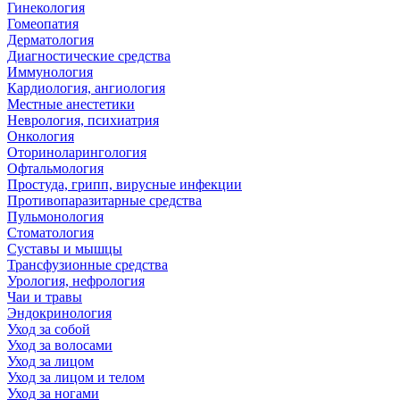
Гинекология
Гомеопатия
Дерматология
Диагностические средства
Иммунология
Кардиология, ангиология
Местные анестетики
Неврология, психиатрия
Онкология
Оториноларингология
Офтальмология
Простуда, грипп, вирусные инфекции
Противопаразитарные средства
Пульмонология
Стоматология
Суставы и мышцы
Трансфузионные средства
Урология, нефрология
Чаи и травы
Эндокринология
Уход за собой
Уход за волосами
Уход за лицом
Уход за лицом и телом
Уход за ногами