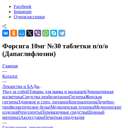
Facebook
Instagram
Одноклассники
Форсига 10мг №30 таблетки п/п/о
(Дапаглифлозин)
Главная
—
Каталог
—
Лекарства и БАДы
Уход за собой
Товары для мамы и малышей
Декоративная
косметика
Средства реабилитации
Гигиена
Женская
гигиена
Здоровое и спец. питание
Контрацепция
Лечебно-
профилактическое белье
Медицинская техника
Медицинские
изделия
Репелленты
Перевязочные средства
Шовный
материал
Аксессуары
Печатная продукция
—
Гастрология, гепатология