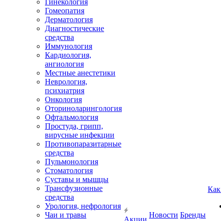
Гинекология
Гомеопатия
Дерматология
Диагностические
средства
Иммунология
Кардиология,
ангиология
Местные анестетики
Неврология,
психиатрия
Онкология
Оториноларингология
Офтальмология
Простуда, грипп,
вирусные инфекции
Противопаразитарные
средства
Пульмонология
Стоматология
Суставы и мышцы
Трансфузионные
Как
средства
Урология, нефрология
Чаи и травы
Новости
Бренды
Акции