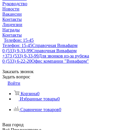
Руководство
Новости
Вакансии
Контакты
Лицензии
Награды
Контакты
Телефон: 15-45
Телефон: 15-45
Справочная Вивафарм
0 (533) 9-33-99
Справочная Вивафарм
+373 (533) 9-33-99
Для звонков из-за рубежа
0 (533) 6-22-20
Офис компании "Вивафарм"
Заказать звонок
Задать вопрос
Войти
Корзина
0
Избранные товары
0
Сравнение товаров
0
Ваш город
Всё Приднестровье