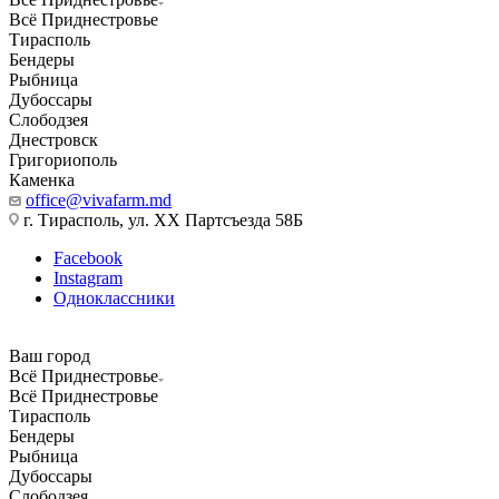
Всё Приднестровье
Тирасполь
Бендеры
Рыбница
Дубоссары
Слободзея
Днестровск
Григориополь
Каменка
office@vivafarm.md
г. Тирасполь, ул. ХХ Партсъезда 58Б
Facebook
Instagram
Одноклассники
Ваш город
Всё Приднестровье
Всё Приднестровье
Тирасполь
Бендеры
Рыбница
Дубоссары
Слободзея