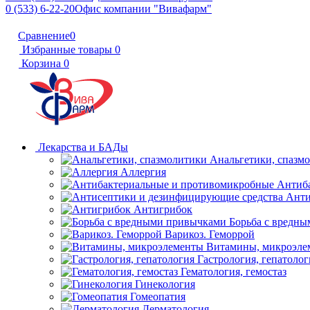
0 (533) 6-22-20
Офис компании "Вивафарм"
Сравнение
0
Избранные товары
0
Корзина
0
Лекарства и БАДы
Анальгетики, спазм
Аллергия
Антиб
Анти
Антигрибок
Борьба с вредн
Варикоз. Геморрой
Витамины, микроэле
Гастрология, гепатолог
Гематология, гемостаз
Гинекология
Гомеопатия
Дерматология