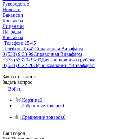
Руководство
Новости
Вакансии
Контакты
Лицензии
Награды
Контакты
Телефон: 15-45
Телефон: 15-45
Справочная Вивафарм
0 (533) 9-33-99
Справочная Вивафарм
+373 (533) 9-33-99
Для звонков из-за рубежа
0 (533) 6-22-20
Офис компании "Вивафарм"
Заказать звонок
Задать вопрос
Войти
Корзина
0
Избранные товары
0
Сравнение товаров
0
Ваш город
Всё Приднестровье