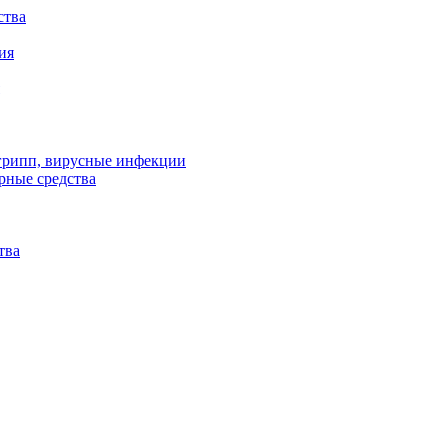
ства
ия
 грипп, вирусные инфекции
рные средства
тва