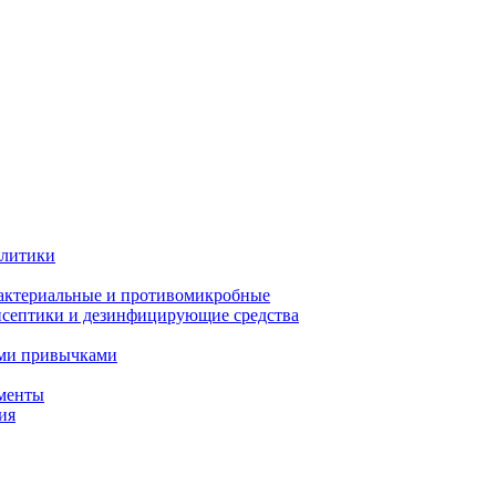
олитики
актериальные и противомикробные
септики и дезинфицирующие средства
ыми привычками
менты
ия