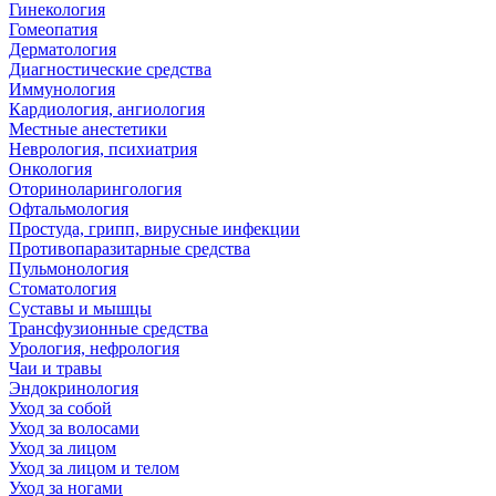
Гинекология
Гомеопатия
Дерматология
Диагностические средства
Иммунология
Кардиология, ангиология
Местные анестетики
Неврология, психиатрия
Онкология
Оториноларингология
Офтальмология
Простуда, грипп, вирусные инфекции
Противопаразитарные средства
Пульмонология
Стоматология
Суставы и мышцы
Трансфузионные средства
Урология, нефрология
Чаи и травы
Эндокринология
Уход за собой
Уход за волосами
Уход за лицом
Уход за лицом и телом
Уход за ногами