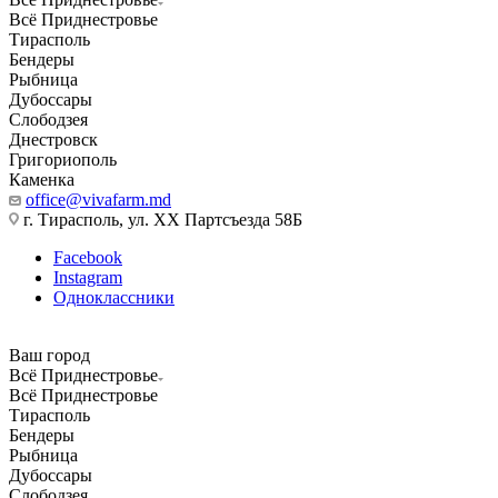
Всё Приднестровье
Тирасполь
Бендеры
Рыбница
Дубоссары
Слободзея
Днестровск
Григориополь
Каменка
office@vivafarm.md
г. Тирасполь, ул. ХХ Партсъезда 58Б
Facebook
Instagram
Одноклассники
Ваш город
Всё Приднестровье
Всё Приднестровье
Тирасполь
Бендеры
Рыбница
Дубоссары
Слободзея