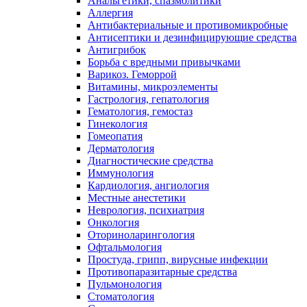
Анальгетики, спазмолитики
Аллергия
Антибактериальные и противомикробные
Антисептики и дезинфицирующие средства
Антигрибок
Борьба с вредными привычками
Варикоз. Геморрой
Витамины, микроэлементы
Гастрология, гепатология
Гематология, гемостаз
Гинекология
Гомеопатия
Дерматология
Диагностические средства
Иммунология
Кардиология, ангиология
Местные анестетики
Неврология, психиатрия
Онкология
Оториноларингология
Офтальмология
Простуда, грипп, вирусные инфекции
Противопаразитарные средства
Пульмонология
Стоматология