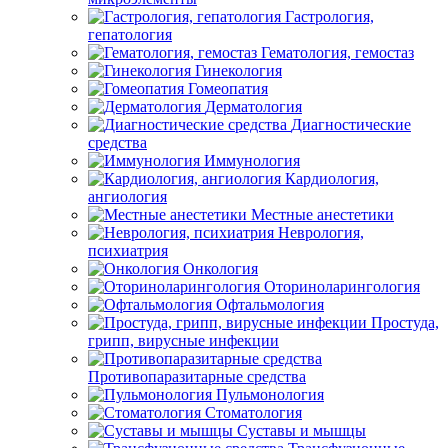
Гастрология,
гепатология
Гематология, гемостаз
Гинекология
Гомеопатия
Дерматология
Диагностические
средства
Иммунология
Кардиология,
ангиология
Местные анестетики
Неврология,
психиатрия
Онкология
Оториноларингология
Офтальмология
Простуда,
грипп, вирусные инфекции
Противопаразитарные средства
Пульмонология
Стоматология
Суставы и мышцы