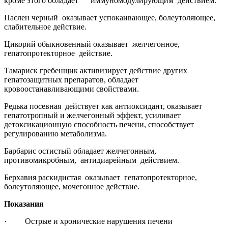
кроме этого обладает иммуномодулирующим действием.
Паслен черный оказывает успокаивающее, болеутоляющее,
слабительное действие.
Цикорий обыкновенный оказывает желчегонное,
гепатопротекторное действие.
Тамариск гребенщик активизирует действие других
гепатозащитных препаратов, обладает
кровоостанавливающими свойствами.
Редька посевная действует как антиоксидант, оказывает
гепатотропный и желчегонный эффект, усиливает
детоксикационную способность печени, способствует
регулированию метаболизма.
Барбарис остистый обладает желчегонным,
противомикробным, антидиарейным действием.
Берхавия раскидистая оказывает гепатопротекторное,
болеутоляющее, мочегонное действие.
Показания
· Острые и хронические нарушения печени