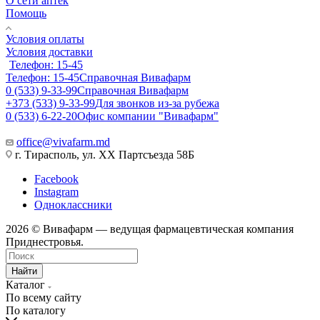
О сети аптек
Помощь
Условия оплаты
Условия доставки
Телефон: 15-45
Телефон: 15-45
Справочная Вивафарм
0 (533) 9-33-99
Справочная Вивафарм
+373 (533) 9-33-99
Для звонков из-за рубежа
0 (533) 6-22-20
Офис компании "Вивафарм"
office@vivafarm.md
г. Тирасполь, ул. ХХ Партсъезда 58Б
Facebook
Instagram
Одноклассники
2026 © Вивафарм — ведущая фармацевтическая компания
Приднестровья.
Найти
Каталог
По всему сайту
По каталогу