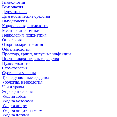
Гинекология
Гомеопатия
Дерматология
Диагностические средства
Иммунология
Кардиология, ангиология
Местные анестетики
Неврология, психиатрия
Онкология
Оториноларингология
Офтальмология
Простуда, грипп, вирусные инфекции
Противопаразитарные средства
Пульмонология
Стоматология
Суставы и мышцы
Трансфузионные средства
Урология, нефрология
Чаи и травы
Эндокринология
Уход за собой
Уход за волосами
Уход за лицом
Уход за лицом и телом
Уход за ногами