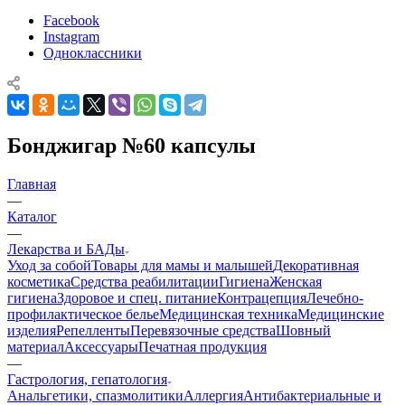
Facebook
Instagram
Одноклассники
Бонджигар №60 капсулы
Главная
—
Каталог
—
Лекарства и БАДы
Уход за собой
Товары для мамы и малышей
Декоративная
косметика
Средства реабилитации
Гигиена
Женская
гигиена
Здоровое и спец. питание
Контрацепция
Лечебно-
профилактическое белье
Медицинская техника
Медицинские
изделия
Репелленты
Перевязочные средства
Шовный
материал
Аксессуары
Печатная продукция
—
Гастрология, гепатология
Анальгетики, спазмолитики
Аллергия
Антибактериальные и