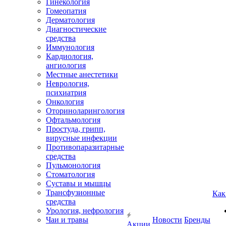
Гинекология
Гомеопатия
Дерматология
Диагностические
средства
Иммунология
Кардиология,
ангиология
Местные анестетики
Неврология,
психиатрия
Онкология
Оториноларингология
Офтальмология
Простуда, грипп,
вирусные инфекции
Противопаразитарные
средства
Пульмонология
Стоматология
Суставы и мышцы
Трансфузионные
Как
средства
Урология, нефрология
Чаи и травы
Новости
Бренды
Акции