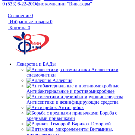
0 (533) 6-22-20
Офис компании "Вивафарм"
Сравнение
0
Избранные товары
0
Корзина
0
Лекарства и БАДы
Анальгетики,
спазмолитики
Аллергия
Антибактериальные и противомикробные
Антисептики и дезинфицирующие средства
Антигрибок
Борьба с
вредными привычками
Варикоз. Геморрой
Витамины,
микроэлементы