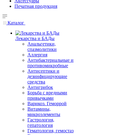
Аксессуары
Печатная продукция
Каталог
Лекарства и БАДы
Анальгетики,
спазмолитики
Аллергия
Антибактериальные и
противомикробные
Антисептики и
дезинфицирующие
средства
Антигрибок
Борьба с вредными
привычками
Варикоз. Геморрой
Витамины,
микроэлементы
Гастрология,
гепатология
Гематология, гемостаз