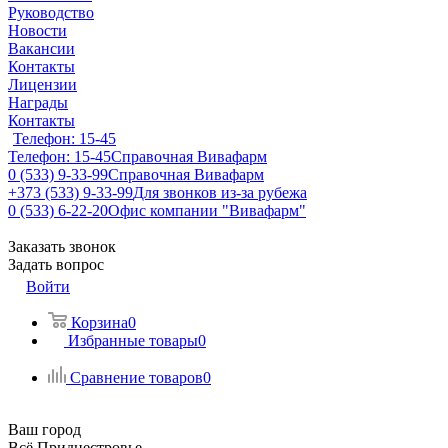
Руководство
Новости
Вакансии
Контакты
Лицензии
Награды
Контакты
Телефон: 15-45
Телефон: 15-45
Справочная Вивафарм
0 (533) 9-33-99
Справочная Вивафарм
+373 (533) 9-33-99
Для звонков из-за рубежа
0 (533) 6-22-20
Офис компании "Вивафарм"
Заказать звонок
Задать вопрос
Войти
Корзина
0
Избранные товары
0
Сравнение товаров
0
Ваш город
Всё Приднестровье