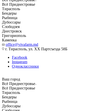
Всё Приднестровье
Тирасполь
Бендеры
Рыбница
Дубоссары
Слободзея
Днестровск
Григориополь
Каменка
office@vivafarm.md
г. Тирасполь, ул. ХХ Партсъезда 58Б
Facebook
Instagram
Одноклассники
Ваш город
Всё Приднестровье
Всё Приднестровье
Тирасполь
Бендеры
Рыбница
Дубоссары
Слободзея