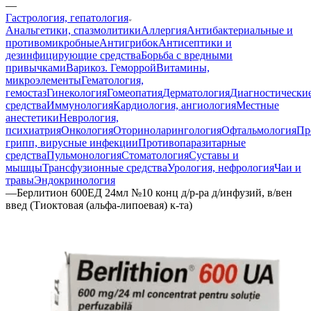
—
Гастрология, гепатология
Анальгетики, спазмолитики
Аллергия
Антибактериальные и
противомикробные
Антигрибок
Антисептики и
дезинфицирующие средства
Борьба с вредными
привычками
Варикоз. Геморрой
Витамины,
микроэлементы
Гематология,
гемостаз
Гинекология
Гомеопатия
Дерматология
Диагностически
средства
Иммунология
Кардиология, ангиология
Местные
анестетики
Неврология,
психиатрия
Онкология
Оториноларингология
Офтальмология
Пр
грипп, вирусные инфекции
Противопаразитарные
средства
Пульмонология
Стоматология
Суставы и
мышцы
Трансфузионные средства
Урология, нефрология
Чаи и
травы
Эндокринология
—
Берлитион 600ЕД 24мл №10 конц д/р-ра д/инфузий, в/вен
введ (Тиоктовая (альфа-липоевая) к-та)