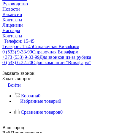
Руководство
Новости
Вакансии
Контакты
Лицензии
Награды
Контакты
Телефон: 15-45
Телефон: 15-45
Справочная Вивафарм
0 (533) 9-33-99
Справочная Вивафарм
+373 (533) 9-33-99
Для звонков из-за рубежа
0 (533) 6-22-20
Офис компании "Вивафарм"
Заказать звонок
Задать вопрос
Войти
Корзина
0
Избранные товары
0
Сравнение товаров
0
Ваш город
Всё Приднестровье