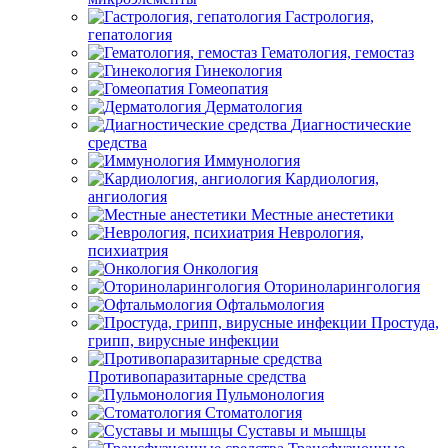
Гастрология,
гепатология
Гематология, гемостаз
Гинекология
Гомеопатия
Дерматология
Диагностические
средства
Иммунология
Кардиология,
ангиология
Местные анестетики
Неврология,
психиатрия
Онкология
Оториноларингология
Офтальмология
Простуда,
грипп, вирусные инфекции
Противопаразитарные средства
Пульмонология
Стоматология
Суставы и мышцы