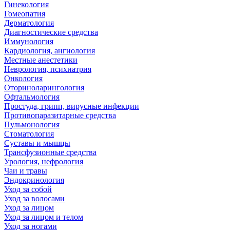
Гинекология
Гомеопатия
Дерматология
Диагностические средства
Иммунология
Кардиология, ангиология
Местные анестетики
Неврология, психиатрия
Онкология
Оториноларингология
Офтальмология
Простуда, грипп, вирусные инфекции
Противопаразитарные средства
Пульмонология
Стоматология
Суставы и мышцы
Трансфузионные средства
Урология, нефрология
Чаи и травы
Эндокринология
Уход за собой
Уход за волосами
Уход за лицом
Уход за лицом и телом
Уход за ногами