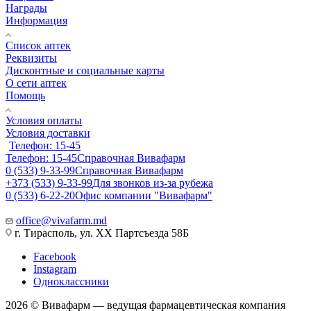
Награды
Информация
Список аптек
Реквизиты
Дисконтные и социальные карты
О сети аптек
Помощь
Условия оплаты
Условия доставки
Телефон: 15-45
Телефон: 15-45
Справочная Вивафарм
0 (533) 9-33-99
Справочная Вивафарм
+373 (533) 9-33-99
Для звонков из-за рубежа
0 (533) 6-22-20
Офис компании "Вивафарм"
office@vivafarm.md
г. Тирасполь, ул. ХХ Партсъезда 58Б
Facebook
Instagram
Одноклассники
2026 © Вивафарм — ведущая фармацевтическая компания