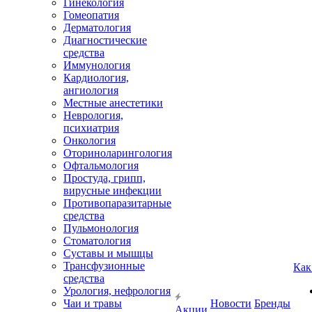
Гинекология
Гомеопатия
Дерматология
Диагностические
средства
Иммунология
Кардиология,
ангиология
Местные анестетики
Неврология,
психиатрия
Онкология
Оториноларингология
Офтальмология
Простуда, грипп,
вирусные инфекции
Противопаразитарные
средства
Пульмонология
Стоматология
Суставы и мышцы
Трансфузионные
Как
средства
Урология, нефрология
Чаи и травы
Новости
Бренды
Акции