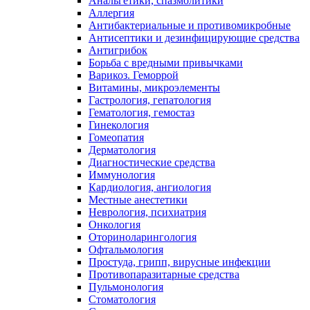
Анальгетики, спазмолитики
Аллергия
Антибактериальные и противомикробные
Антисептики и дезинфицирующие средства
Антигрибок
Борьба с вредными привычками
Варикоз. Геморрой
Витамины, микроэлементы
Гастрология, гепатология
Гематология, гемостаз
Гинекология
Гомеопатия
Дерматология
Диагностические средства
Иммунология
Кардиология, ангиология
Местные анестетики
Неврология, психиатрия
Онкология
Оториноларингология
Офтальмология
Простуда, грипп, вирусные инфекции
Противопаразитарные средства
Пульмонология
Стоматология