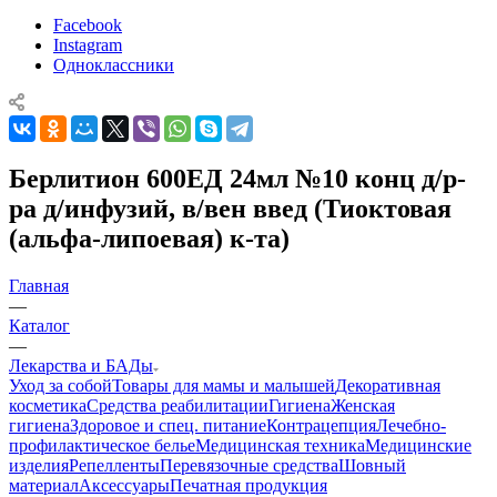
Facebook
Instagram
Одноклассники
Берлитион 600ЕД 24мл №10 конц д/р-
ра д/инфузий, в/вен введ (Тиоктовая
(альфа-липоевая) к-та)
Главная
—
Каталог
—
Лекарства и БАДы
Уход за собой
Товары для мамы и малышей
Декоративная
косметика
Средства реабилитации
Гигиена
Женская
гигиена
Здоровое и спец. питание
Контрацепция
Лечебно-
профилактическое белье
Медицинская техника
Медицинские
изделия
Репелленты
Перевязочные средства
Шовный
материал
Аксессуары
Печатная продукция