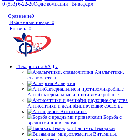
0 (533) 6-22-20
Офис компании "Вивафарм"
Сравнение
0
Избранные товары
0
Корзина
0
Лекарства и БАДы
Анальгетики,
спазмолитики
Аллергия
Антибактериальные и противомикробные
Антисептики и дезинфицирующие средства
Антигрибок
Борьба с
вредными привычками
Варикоз. Геморрой
Витамины,
микроэлементы