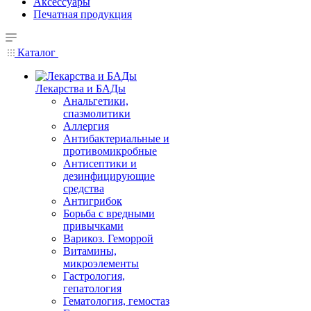
Аксессуары
Печатная продукция
Каталог
Лекарства и БАДы
Анальгетики,
спазмолитики
Аллергия
Антибактериальные и
противомикробные
Антисептики и
дезинфицирующие
средства
Антигрибок
Борьба с вредными
привычками
Варикоз. Геморрой
Витамины,
микроэлементы
Гастрология,
гепатология
Гематология, гемостаз