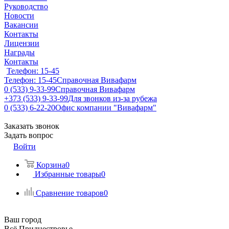
Руководство
Новости
Вакансии
Контакты
Лицензии
Награды
Контакты
Телефон: 15-45
Телефон: 15-45
Справочная Вивафарм
0 (533) 9-33-99
Справочная Вивафарм
+373 (533) 9-33-99
Для звонков из-за рубежа
0 (533) 6-22-20
Офис компании "Вивафарм"
Заказать звонок
Задать вопрос
Войти
Корзина
0
Избранные товары
0
Сравнение товаров
0
Ваш город
Всё Приднестровье