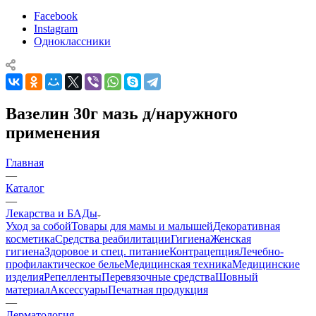
Facebook
Instagram
Одноклассники
Вазелин 30г мазь д/наружного
применения
Главная
—
Каталог
—
Лекарства и БАДы
Уход за собой
Товары для мамы и малышей
Декоративная
косметика
Средства реабилитации
Гигиена
Женская
гигиена
Здоровое и спец. питание
Контрацепция
Лечебно-
профилактическое белье
Медицинская техника
Медицинские
изделия
Репелленты
Перевязочные средства
Шовный
материал
Аксессуары
Печатная продукция
—
Дерматология