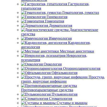
Гастрология,
гепатология
Гематология, гемостаз
Гинекология
Гомеопатия
Дерматология
Диагностические
средства
Иммунология
Кардиология,
ангиология
Местные анестетики
Неврология,
психиатрия
Онкология
Оториноларингология
Офтальмология
Простуда,
грипп, вирусные инфекции
Противопаразитарные средства
Пульмонология
Стоматология
Суставы и мышцы