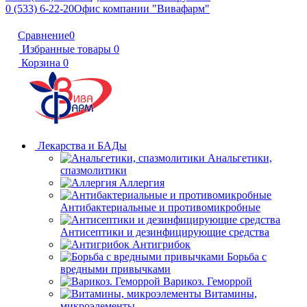
0 (533) 6-22-20
Офис компании "Вивафарм"
Сравнение
0
Избранные товары
0
Корзина
0
Лекарства и БАДы
Анальгетики,
спазмолитики
Аллергия
Антибактериальные и противомикробные
Антисептики и дезинфицирующие средства
Антигрибок
Борьба с
вредными привычками
Варикоз. Геморрой
Витамины,
микроэлементы