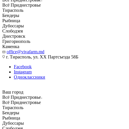
Всё Приднестровье
Тирасполь
Бендеры
Рыбница
Дубоссары
Слободзея
Днестровск
Григориополь
Каменка
office@vivafarm.md
г. Тирасполь, ул. ХХ Партсъезда 58Б
Facebook
Instagram
Одноклассники
Ваш город
Всё Приднестровье
Всё Приднестровье
Тирасполь
Бендеры
Рыбница
Дубоссары
Слободзея