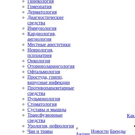
Гинекология
Гомеопатия
Дерматология
Диагностические
средства
Иммунология
Кардиология,
ангиология
Местные анестетики
Неврология,
психиатрия
Онкология
Оториноларингология
Офтальмология
Простуда, грипп,
вирусные инфекции
Противопаразитарные
средства
Пульмонология
Стоматология
Суставы и мышцы
Трансфузионные
Как
средства
Урология, нефрология
Чаи и травы
Новости
Бренды
Акции