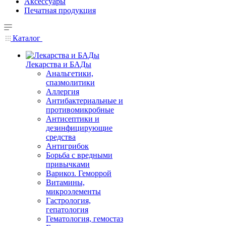
Аксессуары
Печатная продукция
Каталог
Лекарства и БАДы
Анальгетики,
спазмолитики
Аллергия
Антибактериальные и
противомикробные
Антисептики и
дезинфицирующие
средства
Антигрибок
Борьба с вредными
привычками
Варикоз. Геморрой
Витамины,
микроэлементы
Гастрология,
гепатология
Гематология, гемостаз