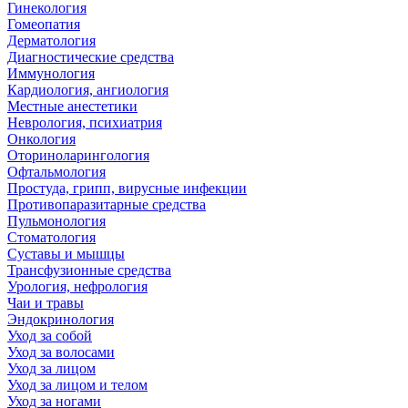
Гинекология
Гомеопатия
Дерматология
Диагностические средства
Иммунология
Кардиология, ангиология
Местные анестетики
Неврология, психиатрия
Онкология
Оториноларингология
Офтальмология
Простуда, грипп, вирусные инфекции
Противопаразитарные средства
Пульмонология
Стоматология
Суставы и мышцы
Трансфузионные средства
Урология, нефрология
Чаи и травы
Эндокринология
Уход за собой
Уход за волосами
Уход за лицом
Уход за лицом и телом
Уход за ногами