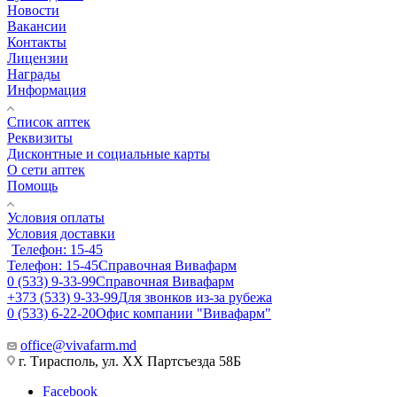
Новости
Вакансии
Контакты
Лицензии
Награды
Информация
Список аптек
Реквизиты
Дисконтные и социальные карты
О сети аптек
Помощь
Условия оплаты
Условия доставки
Телефон: 15-45
Телефон: 15-45
Справочная Вивафарм
0 (533) 9-33-99
Справочная Вивафарм
+373 (533) 9-33-99
Для звонков из-за рубежа
0 (533) 6-22-20
Офис компании "Вивафарм"
office@vivafarm.md
г. Тирасполь, ул. ХХ Партсъезда 58Б
Facebook