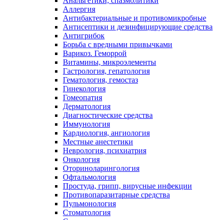
Анальгетики, спазмолитики
Аллергия
Антибактериальные и противомикробные
Антисептики и дезинфицирующие средства
Антигрибок
Борьба с вредными привычками
Варикоз. Геморрой
Витамины, микроэлементы
Гастрология, гепатология
Гематология, гемостаз
Гинекология
Гомеопатия
Дерматология
Диагностические средства
Иммунология
Кардиология, ангиология
Местные анестетики
Неврология, психиатрия
Онкология
Оториноларингология
Офтальмология
Простуда, грипп, вирусные инфекции
Противопаразитарные средства
Пульмонология
Стоматология