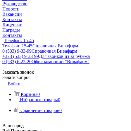
Руководство
Новости
Вакансии
Контакты
Лицензии
Награды
Контакты
Телефон: 15-45
Телефон: 15-45
Справочная Вивафарм
0 (533) 9-33-99
Справочная Вивафарм
+373 (533) 9-33-99
Для звонков из-за рубежа
0 (533) 6-22-20
Офис компании "Вивафарм"
Заказать звонок
Задать вопрос
Войти
Корзина
0
Избранные товары
0
Сравнение товаров
0
Ваш город
Всё Приднестровье