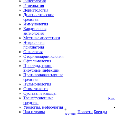
Гинекология
Гомеопатия
Дерматология
Диагностические
средства
Иммунология
Кардиология,
ангиология
Местные анестетики
Неврология,
психиатрия
Онкология
Оториноларингология
Офтальмология
Простуда, грипп,
вирусные инфекции
Противопаразитарные
средства
Пульмонология
Стоматология
Суставы и мышцы
Трансфузионные
Как
средства
Урология, нефрология
Чаи и травы
Новости
Бренды
Акции