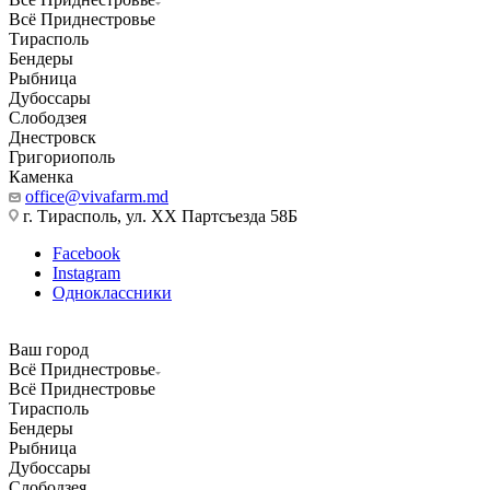
Всё Приднестровье
Тирасполь
Бендеры
Рыбница
Дубоссары
Слободзея
Днестровск
Григориополь
Каменка
office@vivafarm.md
г. Тирасполь, ул. ХХ Партсъезда 58Б
Facebook
Instagram
Одноклассники
Ваш город
Всё Приднестровье
Всё Приднестровье
Тирасполь
Бендеры
Рыбница
Дубоссары
Слободзея