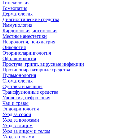
Гинекология
Гомеопатия
Дерматология
Диагностические средства
Иммунология
Кардиология, ангиология
Местные анестетики
Неврология, психиатрия
Онкология
Оториноларингология
Офтальмология
Простуда, грипп, вирусные инфекции
Противопаразитарные средства
Пульмонология
Стоматология
Суставы и мышцы
Трансфузионные средства
Урология, нефрология
Чаи и травы
Эндокринология
Уход за собой
Уход за волосами
Уход за лицом
Уход за лицом и телом
Уход за ногами