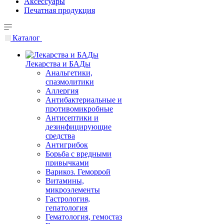
Аксессуары
Печатная продукция
Каталог
Лекарства и БАДы
Анальгетики,
спазмолитики
Аллергия
Антибактериальные и
противомикробные
Антисептики и
дезинфицирующие
средства
Антигрибок
Борьба с вредными
привычками
Варикоз. Геморрой
Витамины,
микроэлементы
Гастрология,
гепатология
Гематология, гемостаз