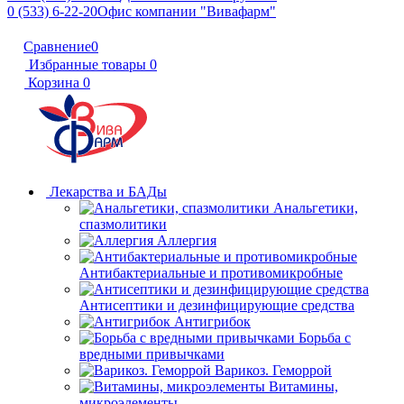
0 (533) 6-22-20
Офис компании "Вивафарм"
Сравнение
0
Избранные товары
0
Корзина
0
Лекарства и БАДы
Анальгетики,
спазмолитики
Аллергия
Антибактериальные и противомикробные
Антисептики и дезинфицирующие средства
Антигрибок
Борьба с
вредными привычками
Варикоз. Геморрой
Витамины,
микроэлементы