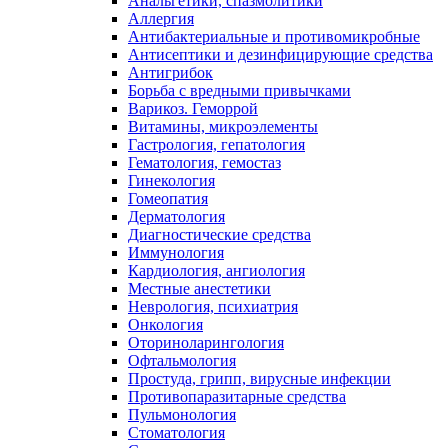
Анальгетики, спазмолитики
Аллергия
Антибактериальные и противомикробные
Антисептики и дезинфицирующие средства
Антигрибок
Борьба с вредными привычками
Варикоз. Геморрой
Витамины, микроэлементы
Гастрология, гепатология
Гематология, гемостаз
Гинекология
Гомеопатия
Дерматология
Диагностические средства
Иммунология
Кардиология, ангиология
Местные анестетики
Неврология, психиатрия
Онкология
Оториноларингология
Офтальмология
Простуда, грипп, вирусные инфекции
Противопаразитарные средства
Пульмонология
Стоматология