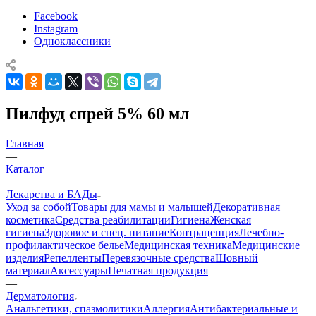
Facebook
Instagram
Одноклассники
Пилфуд спрей 5% 60 мл
Главная
—
Каталог
—
Лекарства и БАДы
Уход за собой
Товары для мамы и малышей
Декоративная
косметика
Средства реабилитации
Гигиена
Женская
гигиена
Здоровое и спец. питание
Контрацепция
Лечебно-
профилактическое белье
Медицинская техника
Медицинские
изделия
Репелленты
Перевязочные средства
Шовный
материал
Аксессуары
Печатная продукция
—
Дерматология
Анальгетики, спазмолитики
Аллергия
Антибактериальные и