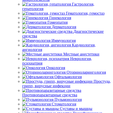
Гастрология,
гепатология
Гематология, гемостаз
Гинекология
Гомеопатия
Дерматология
Диагностические
средства
Иммунология
Кардиология,
ангиология
Местные анестетики
Неврология,
психиатрия
Онкология
Оториноларингология
Офтальмология
Простуда,
грипп, вирусные инфекции
Противопаразитарные средства
Пульмонология
Стоматология
Суставы и мышцы