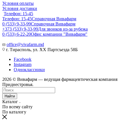
Условия оплаты
Условия доставки
Телефон: 15-45
Телефон: 15-45
Справочная Вивафарм
0 (533) 9-33-99
Справочная Вивафарм
+373 (533) 9-33-99
Для звонков из-за рубежа
0 (533) 6-22-20
Офис компании "Вивафарм"
office@vivafarm.md
г. Тирасполь, ул. ХХ Партсъезда 58Б
Facebook
Instagram
Одноклассники
2026 © Вивафарм — ведущая фармацевтическая компания
Приднестровья.
Найти
Каталог
По всему сайту
По каталогу