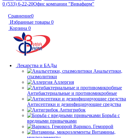
0 (533) 6-22-20
Офис компании "Вивафарм"
Сравнение
0
Избранные товары
0
Корзина
0
Лекарства и БАДы
Анальгетики,
спазмолитики
Аллергия
Антибактериальные и противомикробные
Антисептики и дезинфицирующие средства
Антигрибок
Борьба с
вредными привычками
Варикоз. Геморрой
Витамины,
микроэлементы