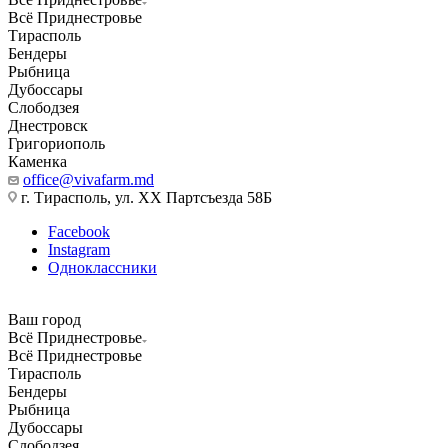
Всё Приднестровье
Тирасполь
Бендеры
Рыбница
Дубоссары
Слободзея
Днестровск
Григориополь
Каменка
office@vivafarm.md
г. Тирасполь, ул. ХХ Партсъезда 58Б
Facebook
Instagram
Одноклассники
Ваш город
Всё Приднестровье
Всё Приднестровье
Тирасполь
Бендеры
Рыбница
Дубоссары
Слободзея