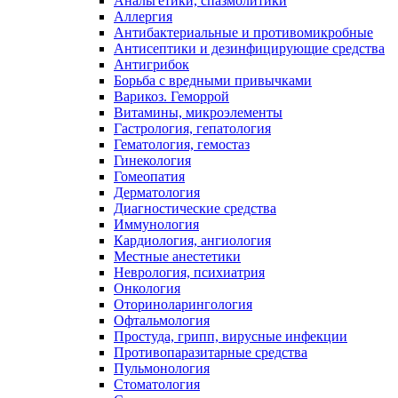
Анальгетики, спазмолитики
Аллергия
Антибактериальные и противомикробные
Антисептики и дезинфицирующие средства
Антигрибок
Борьба с вредными привычками
Варикоз. Геморрой
Витамины, микроэлементы
Гастрология, гепатология
Гематология, гемостаз
Гинекология
Гомеопатия
Дерматология
Диагностические средства
Иммунология
Кардиология, ангиология
Местные анестетики
Неврология, психиатрия
Онкология
Оториноларингология
Офтальмология
Простуда, грипп, вирусные инфекции
Противопаразитарные средства
Пульмонология
Стоматология