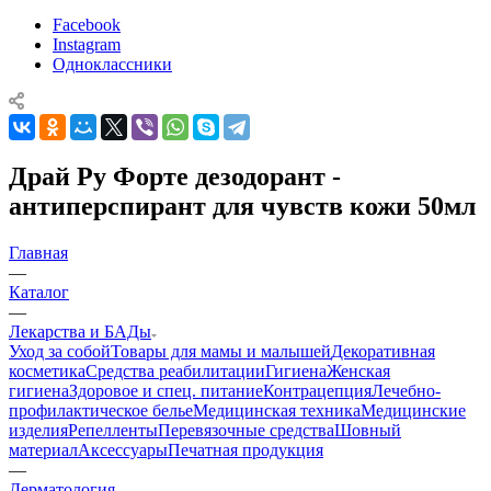
Facebook
Instagram
Одноклассники
Драй Ру Форте дезодорант -
антиперспирант для чувств кожи 50мл
Главная
—
Каталог
—
Лекарства и БАДы
Уход за собой
Товары для мамы и малышей
Декоративная
косметика
Средства реабилитации
Гигиена
Женская
гигиена
Здоровое и спец. питание
Контрацепция
Лечебно-
профилактическое белье
Медицинская техника
Медицинские
изделия
Репелленты
Перевязочные средства
Шовный
материал
Аксессуары
Печатная продукция
—
Дерматология