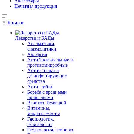
Аксессуары
Печатная продукция
Каталог
Лекарства и БАДы
Анальгетики,
спазмолитики
Аллергия
Антибактериальные и
противомикробные
Антисептики и
дезинфицирующие
средства
Антигрибок
Борьба с вредными
привычками
Варикоз. Геморрой
Витамины,
микроэлементы
Гастрология,
гепатология
Гематология, гемостаз