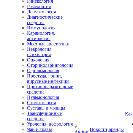
Гинекология
Гомеопатия
Дерматология
Диагностические
средства
Иммунология
Кардиология,
ангиология
Местные анестетики
Неврология,
психиатрия
Онкология
Оториноларингология
Офтальмология
Простуда, грипп,
вирусные инфекции
Противопаразитарные
средства
Пульмонология
Стоматология
Суставы и мышцы
Трансфузионные
Как
средства
Урология, нефрология
Чаи и травы
Новости
Бренды
Акции