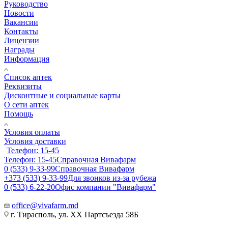
Руководство
Новости
Вакансии
Контакты
Лицензии
Награды
Информация
Список аптек
Реквизиты
Дисконтные и социальные карты
О сети аптек
Помощь
Условия оплаты
Условия доставки
Телефон: 15-45
Телефон: 15-45
Справочная Вивафарм
0 (533) 9-33-99
Справочная Вивафарм
+373 (533) 9-33-99
Для звонков из-за рубежа
0 (533) 6-22-20
Офис компании "Вивафарм"
office@vivafarm.md
г. Тирасполь, ул. ХХ Партсъезда 58Б