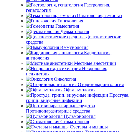
Гастрология,
гепатология
Гематология, гемостаз
Гинекология
Гомеопатия
Дерматология
Диагностические
средства
Иммунология
Кардиология,
ангиология
Местные анестетики
Неврология,
психиатрия
Онкология
Оториноларингология
Офтальмология
Простуда,
грипп, вирусные инфекции
Противопаразитарные средства
Пульмонология
Стоматология
Суставы и мышцы