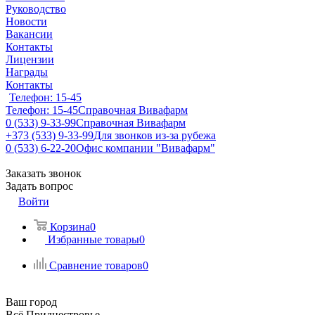
Руководство
Новости
Вакансии
Контакты
Лицензии
Награды
Контакты
Телефон: 15-45
Телефон: 15-45
Справочная Вивафарм
0 (533) 9-33-99
Справочная Вивафарм
+373 (533) 9-33-99
Для звонков из-за рубежа
0 (533) 6-22-20
Офис компании "Вивафарм"
Заказать звонок
Задать вопрос
Войти
Корзина
0
Избранные товары
0
Сравнение товаров
0
Ваш город
Всё Приднестровье