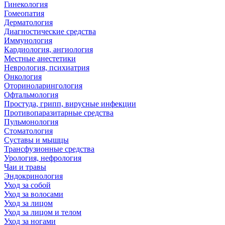
Гинекология
Гомеопатия
Дерматология
Диагностические средства
Иммунология
Кардиология, ангиология
Местные анестетики
Неврология, психиатрия
Онкология
Оториноларингология
Офтальмология
Простуда, грипп, вирусные инфекции
Противопаразитарные средства
Пульмонология
Стоматология
Суставы и мышцы
Трансфузионные средства
Урология, нефрология
Чаи и травы
Эндокринология
Уход за собой
Уход за волосами
Уход за лицом
Уход за лицом и телом
Уход за ногами