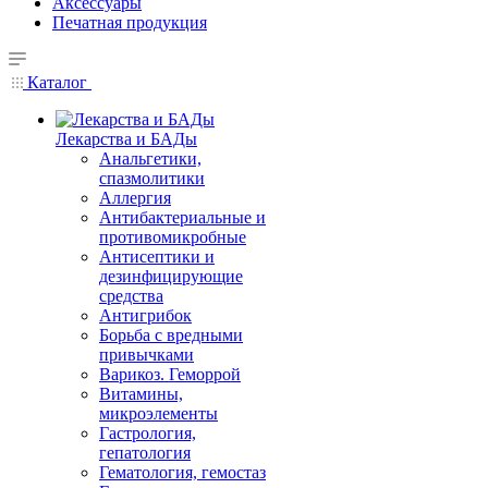
Аксессуары
Печатная продукция
Каталог
Лекарства и БАДы
Анальгетики,
спазмолитики
Аллергия
Антибактериальные и
противомикробные
Антисептики и
дезинфицирующие
средства
Антигрибок
Борьба с вредными
привычками
Варикоз. Геморрой
Витамины,
микроэлементы
Гастрология,
гепатология
Гематология, гемостаз