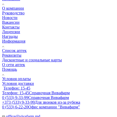
О компании
Руководство
Новости
Вакансии
Контакты
Лицензии
Награды
Информация
Список аптек
Реквизиты
Дисконтные и социальные карты
О сети аптек
Помощь
Условия оплаты
Условия доставки
Телефон: 15-45
Телефон: 15-45
Справочная Вивафарм
0 (533) 9-33-99
Справочная Вивафарм
+373 (533) 9-33-99
Для звонков из-за рубежа
0 (533) 6-22-20
Офис компании "Вивафарм"
office@vivafarm.md