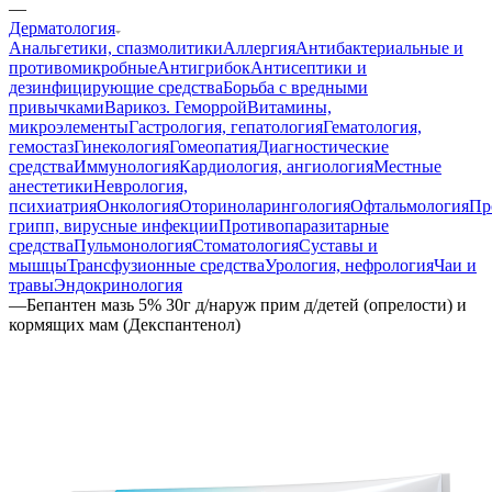
—
Дерматология
Анальгетики, спазмолитики
Аллергия
Антибактериальные и
противомикробные
Антигрибок
Антисептики и
дезинфицирующие средства
Борьба с вредными
привычками
Варикоз. Геморрой
Витамины,
микроэлементы
Гастрология, гепатология
Гематология,
гемостаз
Гинекология
Гомеопатия
Диагностические
средства
Иммунология
Кардиология, ангиология
Местные
анестетики
Неврология,
психиатрия
Онкология
Оториноларингология
Офтальмология
Пр
грипп, вирусные инфекции
Противопаразитарные
средства
Пульмонология
Стоматология
Суставы и
мышцы
Трансфузионные средства
Урология, нефрология
Чаи и
травы
Эндокринология
—
Бепантен мазь 5% 30г д/наруж прим д/детей (опрелости) и
кормящих мам (Декспантенол)