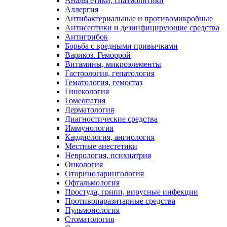
Анальгетики, спазмолитики
Аллергия
Антибактериальные и противомикробные
Антисептики и дезинфицирующие средства
Антигрибок
Борьба с вредными привычками
Варикоз. Геморрой
Витамины, микроэлементы
Гастрология, гепатология
Гематология, гемостаз
Гинекология
Гомеопатия
Дерматология
Диагностические средства
Иммунология
Кардиология, ангиология
Местные анестетики
Неврология, психиатрия
Онкология
Оториноларингология
Офтальмология
Простуда, грипп, вирусные инфекции
Противопаразитарные средства
Пульмонология
Стоматология