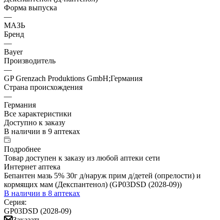
Форма выпуска
—
МАЗЬ
Бренд
—
Bayer
Производитель
—
GP Grenzach Produktions GmbH;Германия
Страна происхождения
—
Германия
Все характеристики
Доступно к заказу
В наличии
в 9 аптеках
Подробнее
Товар доступен к заказу из любой аптеки сети
Интернет аптека
Бепантен мазь 5% 30г д/наруж прим д/детей (опрелости) и
кормящих мам (Декспантенол) (GP03DSD (2028-09))
В наличии
в 8 аптеках
Серия:
GP03DSD (2028-09)
Заказать