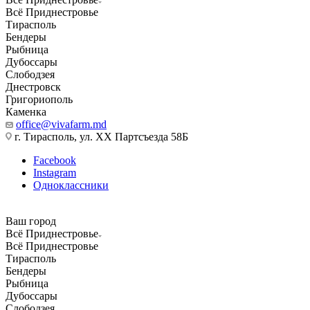
Всё Приднестровье
Тирасполь
Бендеры
Рыбница
Дубоссары
Слободзея
Днестровск
Григориополь
Каменка
office@vivafarm.md
г. Тирасполь, ул. ХХ Партсъезда 58Б
Facebook
Instagram
Одноклассники
Ваш город
Всё Приднестровье
Всё Приднестровье
Тирасполь
Бендеры
Рыбница
Дубоссары
Слободзея