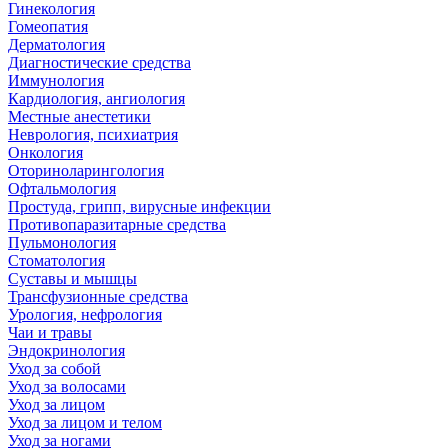
Гинекология
Гомеопатия
Дерматология
Диагностические средства
Иммунология
Кардиология, ангиология
Местные анестетики
Неврология, психиатрия
Онкология
Оториноларингология
Офтальмология
Простуда, грипп, вирусные инфекции
Противопаразитарные средства
Пульмонология
Стоматология
Суставы и мышцы
Трансфузионные средства
Урология, нефрология
Чаи и травы
Эндокринология
Уход за собой
Уход за волосами
Уход за лицом
Уход за лицом и телом
Уход за ногами