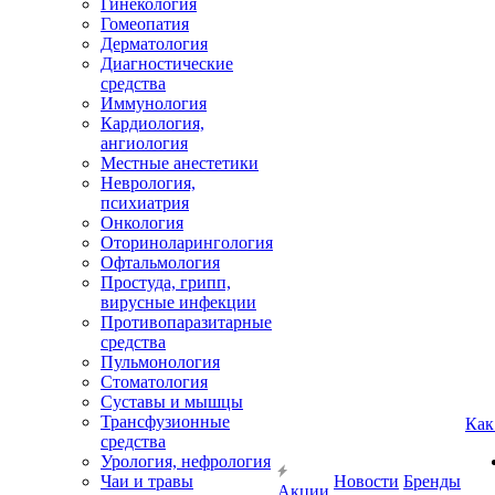
Гинекология
Гомеопатия
Дерматология
Диагностические
средства
Иммунология
Кардиология,
ангиология
Местные анестетики
Неврология,
психиатрия
Онкология
Оториноларингология
Офтальмология
Простуда, грипп,
вирусные инфекции
Противопаразитарные
средства
Пульмонология
Стоматология
Суставы и мышцы
Трансфузионные
Как
средства
Урология, нефрология
Чаи и травы
Новости
Бренды
Акции