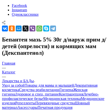
Facebook
Instagram
Одноклассники
Бепантен мазь 5% 30г д/наруж прим д/
детей (опрелости) и кормящих мам
(Декспантенол)
Главная
—
Каталог
—
Лекарства и БАДы
Уход за собой
Товары для мамы и малышей
Декоративная
косметика
Средства реабилитации
Гигиена
Женская
гигиена
Здоровое и спец. питание
Контрацепция
Лечебно-
профилактическое белье
Медицинская техника
Медицинские
изделия
Репелленты
Перевязочные средства
Шовный
материал
Аксессуары
Печатная продукция