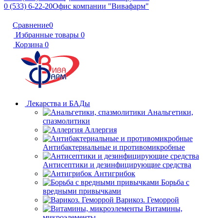
0 (533) 6-22-20
Офис компании "Вивафарм"
Сравнение
0
Избранные товары
0
Корзина
0
Лекарства и БАДы
Анальгетики,
спазмолитики
Аллергия
Антибактериальные и противомикробные
Антисептики и дезинфицирующие средства
Антигрибок
Борьба с
вредными привычками
Варикоз. Геморрой
Витамины,
микроэлементы