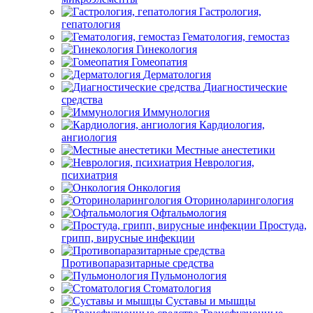
Гастрология,
гепатология
Гематология, гемостаз
Гинекология
Гомеопатия
Дерматология
Диагностические
средства
Иммунология
Кардиология,
ангиология
Местные анестетики
Неврология,
психиатрия
Онкология
Оториноларингология
Офтальмология
Простуда,
грипп, вирусные инфекции
Противопаразитарные средства
Пульмонология
Стоматология
Суставы и мышцы