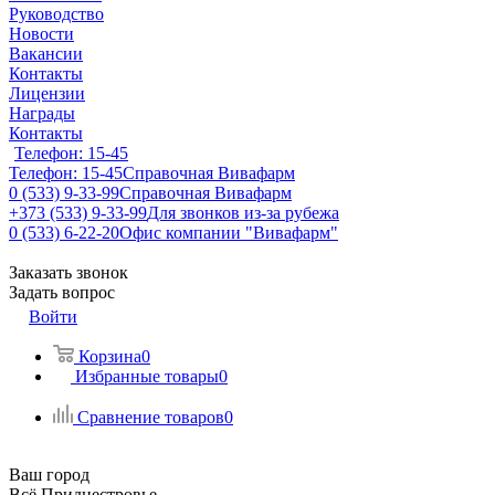
Руководство
Новости
Вакансии
Контакты
Лицензии
Награды
Контакты
Телефон: 15-45
Телефон: 15-45
Справочная Вивафарм
0 (533) 9-33-99
Справочная Вивафарм
+373 (533) 9-33-99
Для звонков из-за рубежа
0 (533) 6-22-20
Офис компании "Вивафарм"
Заказать звонок
Задать вопрос
Войти
Корзина
0
Избранные товары
0
Сравнение товаров
0
Ваш город
Всё Приднестровье