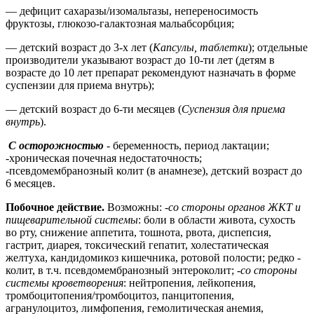
— дефицит сахаразы/изомальтазы, непереносимость
фруктозы, глюкозо-галактозная мальабсорбция;
— детский возраст до 3-х лет (
Капсулы, таблетки
); отдельные
производители указывают возраст до 10-ти лет (детям в
возрасте до 10 лет препарат рекомендуют назначать в форме
суспензии для приема внутрь);
— детский возраст до 6-ти месяцев (
Суспензия для приема
внутрь
).
С осторожностью
- беременность, период лактации;
-хроническая почечная недостаточность;
-псевдомембранозный колит (в анамнезе), детский возраст до
6 месяцев.
Побочное действие.
Возможны: -
со стороны органов ЖКТ и
пищеварительной системы
: боли в области живота, сухость
во рту, снижение аппетита, тошнота, рвота, диспепсия,
гастрит, диарея, токсический гепатит, холестатическая
желтуха, кандидомикоз кишечника, ротовой полости; редко -
колит, в т.ч. псевдомембранозный энтероколит; -
со стороны
системы кроветворения
: нейтропения, лейкопения,
тромбоцитопения/тромбоцитоз, панцитопения,
агранулоцитоз, лимфопения, гемолитическая анемия,