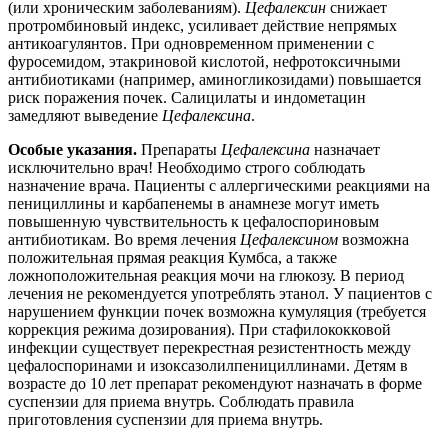
(или хроническим заболеваниям).
Цефалексин
снижает
протромбиновый индекс, усиливает действие непрямых
антикоагулянтов. При одновременном применении с
фуросемидом, этакриновой кислотой, нефротоксичными
антибиотиками (например, аминогликозидами) повышается
риск поражения почек. Салицилаты и индометацин
замедляют выведение
Цефалексина
.
Особые указания.
Препараты
Цефалексина
назначает
исключительно врач! Необходимо строго соблюдать
назначение врача. Пациенты с аллергическими реакциями на
пенициллины и карбапенемы в анамнезе могут иметь
повышенную чувствительность к цефалоспориновым
антибиотикам. Во время лечения
Цефалексином
возможна
положительная прямая реакция Кумбса, а также
ложноположительная реакция мочи на глюкозу. В период
лечения не рекомендуется употреблять этанол. У пациентов с
нарушением функции почек возможна кумуляция (требуется
коррекция режима дозирования). При стафилококковой
инфекции существует перекрестная резистентность между
цефалоспоринами и изоксазолилпенициллинами. Детям в
возрасте до 10 лет препарат рекомендуют назначать в форме
суспензии для приема внутрь. Соблюдать правила
приготовления суспензии для приема внутрь.