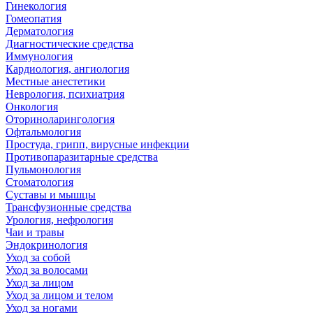
Гинекология
Гомеопатия
Дерматология
Диагностические средства
Иммунология
Кардиология, ангиология
Местные анестетики
Неврология, психиатрия
Онкология
Оториноларингология
Офтальмология
Простуда, грипп, вирусные инфекции
Противопаразитарные средства
Пульмонология
Стоматология
Суставы и мышцы
Трансфузионные средства
Урология, нефрология
Чаи и травы
Эндокринология
Уход за собой
Уход за волосами
Уход за лицом
Уход за лицом и телом
Уход за ногами