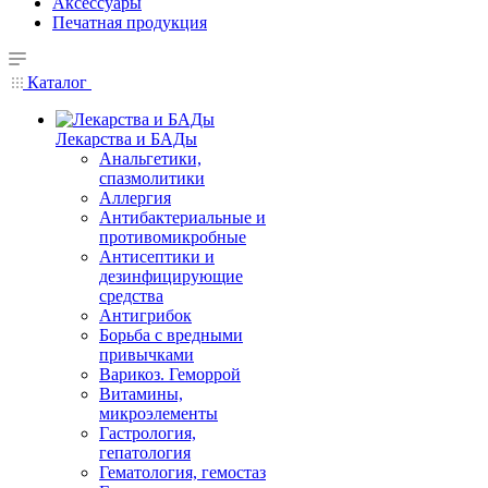
Аксессуары
Печатная продукция
Каталог
Лекарства и БАДы
Анальгетики,
спазмолитики
Аллергия
Антибактериальные и
противомикробные
Антисептики и
дезинфицирующие
средства
Антигрибок
Борьба с вредными
привычками
Варикоз. Геморрой
Витамины,
микроэлементы
Гастрология,
гепатология
Гематология, гемостаз