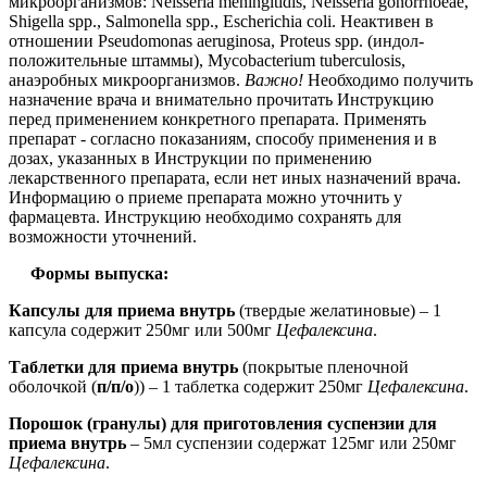
микроорганизмов: Neisseria meningitidis, Neisseria gonorrhoeae,
Shigella spp., Salmonella spp., Escherichia coli. Неактивен в
отношении Pseudomonas aeruginosa, Proteus spp. (индол-
положительные штаммы), Mycobacterium tuberculosis,
анаэробных микроорганизмов.
Важно!
Необходимо получить
назначение врача и внимательно прочитать Инструкцию
перед применением конкретного препарата. Применять
препарат - согласно показаниям, способу применения и в
дозах, указанных в Инструкции по применению
лекарственного препарата, если нет иных назначений врача.
Информацию о приеме препарата можно уточнить у
фармацевта. Инструкцию необходимо сохранять для
возможности уточнений.
Формы выпуска:
Капсулы для приема внутрь
(твердые желатиновые) – 1
капсула содержит 250мг или 500мг
Цефалексина
.
Таблетки для приема внутрь
(покрытые пленочной
оболочкой (
п/п/о
)) – 1 таблетка содержит 250мг
Цефалексина
.
Порошок (гранулы) для приготовления суспензии для
приема внутрь
– 5мл суспензии содержат 125мг или 250мг
Цефалексина
.