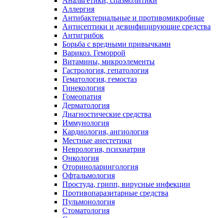
Анальгетики, спазмолитики
Аллергия
Антибактериальные и противомикробные
Антисептики и дезинфицирующие средства
Антигрибок
Борьба с вредными привычками
Варикоз. Геморрой
Витамины, микроэлементы
Гастрология, гепатология
Гематология, гемостаз
Гинекология
Гомеопатия
Дерматология
Диагностические средства
Иммунология
Кардиология, ангиология
Местные анестетики
Неврология, психиатрия
Онкология
Оториноларингология
Офтальмология
Простуда, грипп, вирусные инфекции
Противопаразитарные средства
Пульмонология
Стоматология