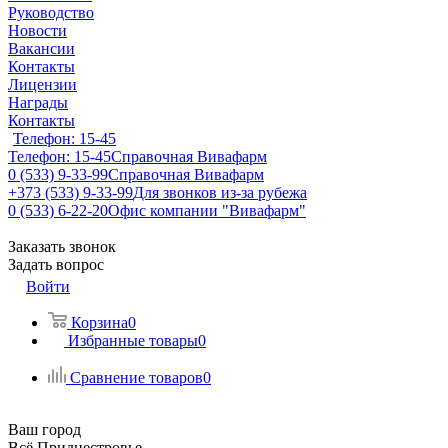
Руководство
Новости
Вакансии
Контакты
Лицензии
Награды
Контакты
Телефон: 15-45
Телефон: 15-45
Справочная Вивафарм
0 (533) 9-33-99
Справочная Вивафарм
+373 (533) 9-33-99
Для звонков из-за рубежа
0 (533) 6-22-20
Офис компании "Вивафарм"
Заказать звонок
Задать вопрос
Войти
Корзина
0
Избранные товары
0
Сравнение товаров
0
Ваш город
Всё Приднестровье