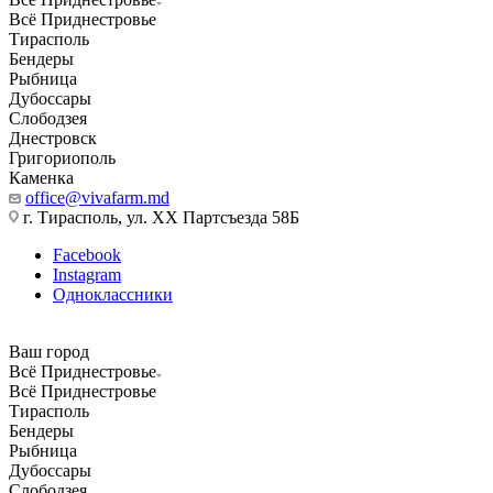
Всё Приднестровье
Тирасполь
Бендеры
Рыбница
Дубоссары
Слободзея
Днестровск
Григориополь
Каменка
office@vivafarm.md
г. Тирасполь, ул. ХХ Партсъезда 58Б
Facebook
Instagram
Одноклассники
Ваш город
Всё Приднестровье
Всё Приднестровье
Тирасполь
Бендеры
Рыбница
Дубоссары
Слободзея