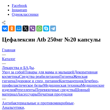
Facebook
Instagram
Одноклассники
Цефалексин Atb 250мг №20 капсулы
Главная
—
Каталог
—
Лекарства и БАДы
Уход за собой
Товары для мамы и малышей
Декоративная
косметика
Средства реабилитации
Гигиена
Женская
гигиена
Здоровое и спец. питание
Контрацепция
Лечебно-
профилактическое белье
Медицинская техника
Медицинские
изделия
Репелленты
Перевязочные средства
Шовный
материал
Аксессуары
Печатная продукция
—
Антибактериальные и противомикробные
Анальгетики,