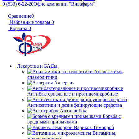
0 (533) 6-22-20
Офис компании "Вивафарм"
Сравнение
0
Избранные товары
0
Корзина
0
Лекарства и БАДы
Анальгетики,
спазмолитики
Аллергия
Антибактериальные и противомикробные
Антисептики и дезинфицирующие средства
Антигрибок
Борьба с
вредными привычками
Варикоз. Геморрой
Витамины,
микроэлементы