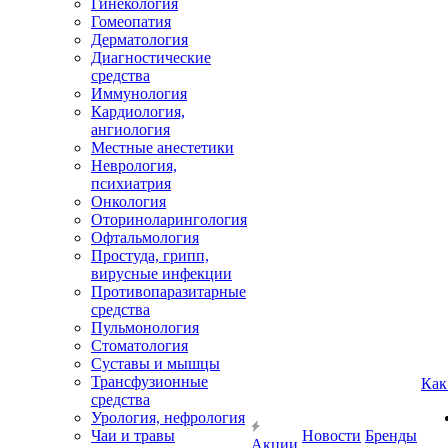
Гинекология
Гомеопатия
Дерматология
Диагностические
средства
Иммунология
Кардиология,
ангиология
Местные анестетики
Неврология,
психиатрия
Онкология
Оториноларингология
Офтальмология
Простуда, грипп,
вирусные инфекции
Противопаразитарные
средства
Пульмонология
Стоматология
Суставы и мышцы
Трансфузионные
Как
средства
Урология, нефрология
Чаи и травы
Новости
Бренды
Акции