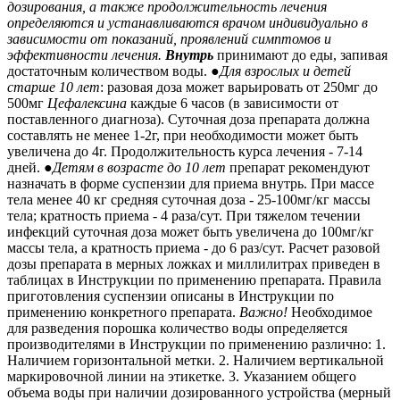
дозирования, а также продолжительность лечения
определяются и устанавливаются врачом индивидуально в
зависимости от показаний, проявлений симптомов и
эффективности лечения.
Внутрь
принимают до еды, запивая
достаточным количеством воды. ●
Для взрослых и детей
старше 10 лет
: разовая доза может варьировать от 250мг до
500мг
Цефалексина
каждые 6 часов (в зависимости от
поставленного диагноза). Суточная доза препарата должна
составлять не менее 1-2г, при необходимости может быть
увеличена до 4г. Продолжительность курса лечения - 7-14
дней. ●
Детям в возрасте до 10 лет
препарат рекомендуют
назначать в форме суспензии для приема внутрь. При массе
тела менее 40 кг средняя суточная доза - 25-100мг/кг массы
тела; кратность приема - 4 раза/сут. При тяжелом течении
инфекций суточная доза может быть увеличена до 100мг/кг
массы тела, а кратность приема - до 6 раз/сут. Расчет разовой
дозы препарата в мерных ложках и миллилитрах приведен в
таблицах в Инструкции по применению препарата. Правила
приготовления суспензии описаны в Инструкции по
применению конкретного препарата.
Важно!
Необходимое
для разведения порошка количество воды определяется
производителями в Инструкции по применению различно: 1.
Наличием горизонтальной метки. 2. Наличием вертикальной
маркировочной линии на этикетке. 3. Указанием общего
объема воды при наличии дозированного устройства (мерный