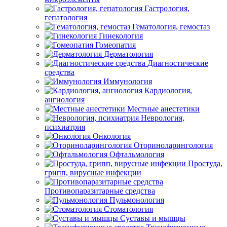
Гастрология,
гепатология
Гематология, гемостаз
Гинекология
Гомеопатия
Дерматология
Диагностические
средства
Иммунология
Кардиология,
ангиология
Местные анестетики
Неврология,
психиатрия
Онкология
Оториноларингология
Офтальмология
Простуда,
грипп, вирусные инфекции
Противопаразитарные средства
Пульмонология
Стоматология
Суставы и мышцы