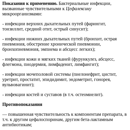
Показания к применению.
Бактериальные инфекции,
вызванные чувствительными к
Цефалексину
микроорганизмами:
- инфекции верхних дыхательных путей (фарингит,
тонзиллит, средний отит, острый синусит);
- инфекции нижних дыхательных путей (бронхит, острая
пневмония, обострение хронической пневмонии,
бронхопневмония, эмпиема и абсцесс легких);
- инфекции кожи и мягких тканей (фурункулез, абсцесс,
флегмона, пиодермия, лимфаденит, лимфангит);
- инфекции мочеполовой системы (пиелонефрит, цистит,
уретрит, простатит, эпидидимит, эндометрит, гонорея,
вульвовагинит);
- инфекции костей и суставов (в т.ч. остеомиелит).
Противопоказания
— повышенная чувствительность к компонентам препарата, в
т.ч. к другим цефалоспоринам, другим бета-лактамным
антибиотикам;