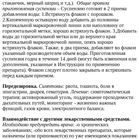
стаканчик, мерный шприц и т.д.).
Общие правила
приготовления суспензии
– Суспензию готовят в 2 приема
добавления воды: 1.Встряхнуть флакон с порошком.
2.Кипяченную остывшую воду добавить до половины
вертикальной маркировочной линии или наполовину от
горизонтальной метки, хорошо встряхнуть флакон. 3.Добавить
воды до горизонтальной метки или до верхнего края
вертикальной маркировочной линии, опять хорошо
встряхнуть флакон. Также, в два приема, добавляют во флакон
указанный производителем объем воды. Приготовленная
суспензия годна в течение 14 дней (могут быть изменения или
дополнения, указанные в Инструкции по применению
препарата). Флакон следует плотно закрывать и встряхивать
перед каждым приемом.
Передозировка.
Симптомы:
рвота, тошнота, боли в
эпигастрии, диарея, гематурия.
Лечение:
симптоматическая
терапия; активированный уголь, поддержание проходимости
дыхательных путей, мониторинг - жизненно важных
функций, газов крови, электролитного баланса.
Взаимодействие с другими лекарственными средствами.
Необходимо предупредить врача:
-о хронических
заболеваниях; -обо всех лекарственных препаратах, которые
назначены (или принимаются) по уже имеющимся показаниям