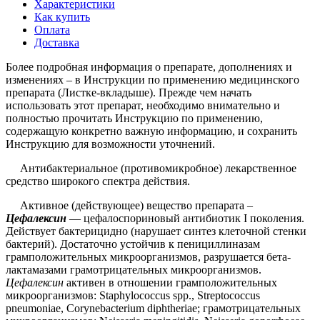
Характеристики
Как купить
Оплата
Доставка
Более подробная информация о препарате, дополнениях и
изменениях – в Инструкции по применению медицинского
препарата (Листке-вкладыше). Прежде чем начать
использовать этот препарат, необходимо внимательно и
полностью прочитать Инструкцию по применению,
содержащую конкретно важную информацию, и сохранить
Инструкцию для возможности уточнений.
Антибактериальное (противомикробное) лекарственное
средство широкого спектра действия.
Активное (действующее) вещество препарата –
Цефалексин
— цефалоспориновый антибиотик I поколения.
Действует бактерицидно (нарушает синтез клеточной стенки
бактерий). Достаточно устойчив к пенициллиназам
грамположительных микроорганизмов, разрушается бета-
лактамазами грамотрицательных микроорганизмов.
Цефалексин
активен в отношении грамположительных
микроорганизмов: Staphylococcus spp., Streptococcus
pneumoniae, Corynebacterium diphtheriae; грамотрицательных