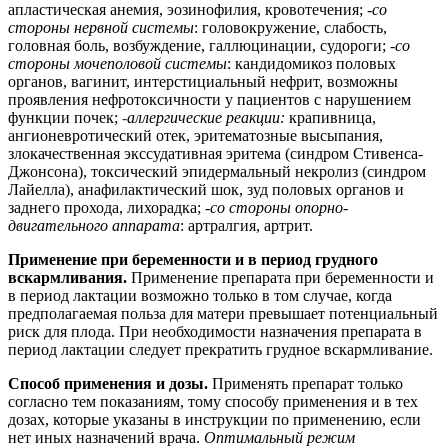
апластическая анемия, эозинофилия, кровотечения;
-со
стороны нервной системы
: головокружение, слабость,
головная боль, возбуждение, галлюцинации, судороги; -
со
стороны мочеполовой системы
: кандидомикоз половых
органов, вагинит, интерстициальный нефрит, возможны
проявления нефротоксичности у пациентов с нарушением
функции почек;
-
аллергические реакции:
крапивница,
ангионевротический отек, эритематозные высыпания,
злокачественная экссудативная эритема (синдром Стивенса-
Джонсона), токсический эпидермальный некролиз (синдром
Лайелла), анафилактический шок, зуд половых органов и
заднего прохода, лихорадка; -
со стороны опорно-
двигательного аппарата
: артралгия, артрит.
Применение при беременности и в период грудного
вскармливания.
Применение препарата при беременности и
в период лактации возможно только в том случае, когда
предполагаемая польза для матери превышает потенциальный
риск для плода. При необходимости назначения препарата в
период лактации следует прекратить грудное вскармливание.
Способ применения и дозы.
Применять препарат только
согласно тем показаниям, тому способу применения и в тех
дозах, которые указаны в инструкции по применению, если
нет иных назначений врача.
Оптимальный режим