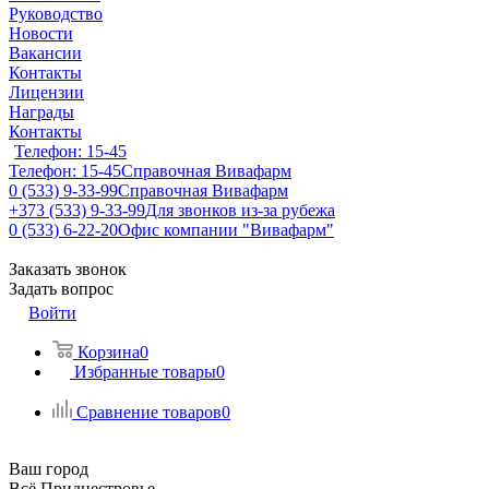
Руководство
Новости
Вакансии
Контакты
Лицензии
Награды
Контакты
Телефон: 15-45
Телефон: 15-45
Справочная Вивафарм
0 (533) 9-33-99
Справочная Вивафарм
+373 (533) 9-33-99
Для звонков из-за рубежа
0 (533) 6-22-20
Офис компании "Вивафарм"
Заказать звонок
Задать вопрос
Войти
Корзина
0
Избранные товары
0
Сравнение товаров
0
Ваш город
Всё Приднестровье