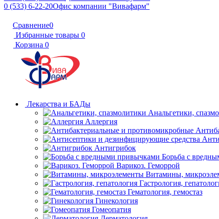
0 (533) 6-22-20
Офис компании "Вивафарм"
Сравнение
0
Избранные товары
0
Корзина
0
Лекарства и БАДы
Анальгетики, спазм
Аллергия
Антиб
Анти
Антигрибок
Борьба с вредн
Варикоз. Геморрой
Витамины, микроэле
Гастрология, гепатолог
Гематология, гемостаз
Гинекология
Гомеопатия
Дерматология