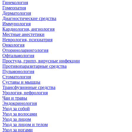
Гинекология
Гомеопатия
Дерматология
Диагностические средства
Иммунология
Кардиология, ангиология
Местные анестетики
Неврология, психиатрия
Онкология
Оториноларингология
Офтальмология
Простуда, грипп, вирусные инфекции
Противопаразитарные средства
Пульмонология
Стоматология
Суставы и мышцы
Трансфузионные средства
Урология, нефрология
Чаи и травы
Эндокринология
Уход за собой
Уход за волосами
Уход за лицом
Уход за лицом и телом
Уход за ногами