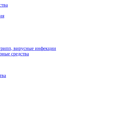
ства
ия
 грипп, вирусные инфекции
рные средства
тва