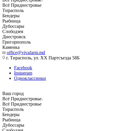
Всё Приднестровье
Тирасполь
Бендеры
Рыбница
Дубоссары
Слободзея
Днестровск
Григориополь
Каменка
office@vivafarm.md
г. Тирасполь, ул. ХХ Партсъезда 58Б
Facebook
Instagram
Одноклассники
Ваш город
Всё Приднестровье
Всё Приднестровье
Тирасполь
Бендеры
Рыбница
Дубоссары
Слободзея