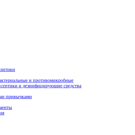
олитики
актериальные и противомикробные
септики и дезинфицирующие средства
ыми привычками
менты
ия