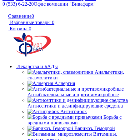
0 (533) 6-22-20
Офис компании "Вивафарм"
Сравнение
0
Избранные товары
0
Корзина
0
Лекарства и БАДы
Анальгетики,
спазмолитики
Аллергия
Антибактериальные и противомикробные
Антисептики и дезинфицирующие средства
Антигрибок
Борьба с
вредными привычками
Варикоз. Геморрой
Витамины,
микроэлементы