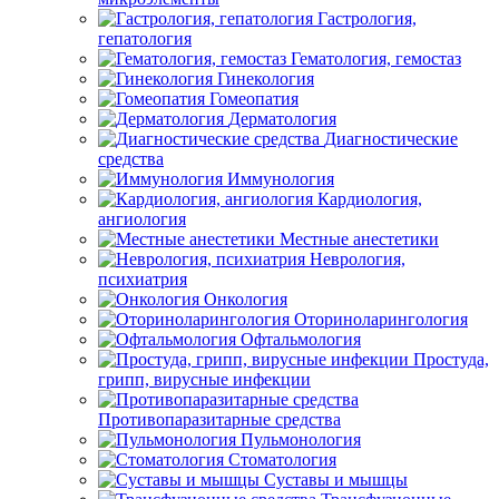
Гастрология,
гепатология
Гематология, гемостаз
Гинекология
Гомеопатия
Дерматология
Диагностические
средства
Иммунология
Кардиология,
ангиология
Местные анестетики
Неврология,
психиатрия
Онкология
Оториноларингология
Офтальмология
Простуда,
грипп, вирусные инфекции
Противопаразитарные средства
Пульмонология
Стоматология
Суставы и мышцы