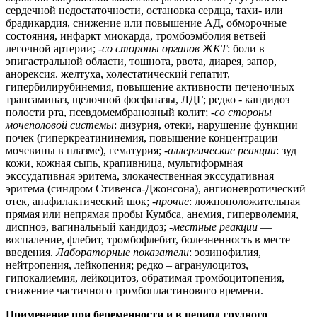
сердечной недостаточности, остановка сердца, тахи- или
брадикардия, снижение или повышение АД, обморочные
состояния, инфаркт миокарда, тромбоэмболия ветвей
легочной артерии; -
со стороны органов ЖКТ
: боли в
эпигастральной области, тошнота, рвота, диарея, запор,
анорексия. желтуха, холестатический гепатит,
гипербилирубинемия, повышение активности печеночных
трансаминаз, щелочной фосфатазы, ЛДГ; редко - кандидоз
полости рта, псевдомембранозный колит; -
со стороны
мочеполовой системы
: дизурия, отеки, нарушение функции
почек (гиперкреатининемия, повышение концентрации
мочевины в плазме), гематурия; -
аллергические реакции
: зуд
кожи, кожная сыпь, крапивница, мультиформная
экссудативная эритема, злокачественная экссудативная
эритема (синдром Стивенса-Джонсона), ангионевротический
отек, анафилактический шок; -
прочие
: ложноположительная
прямая или непрямая пробы Кумбса, анемия, гиперволемия,
диспноэ, вагинальный кандидоз; -
местные реакции
—
воспаление, флебит, тромбофлебит, болезненность в месте
введения.
Лабораторные показатели
: эозинофилия,
нейтропения, лейкопения; редко – агранулоцитоз,
гипокалиемия, лейкоцитоз, обратимая тромбоцитопения,
снижение частичного тромбопластинового времени.
Применение при беременности и в период грудного