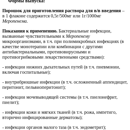
Формы выпуска:
Порошок для приготовления раствора для в/в введения
–
в 1 флаконе содержится 0,5г/500мг или 1г/1000мг
Меропенема
.
Показания к применению.
Бактериальные инфекции,
вызванные чувствительными к
Меропенему
микроорганизмами, в т.ч. при полимикробных инфекциях (в
качестве монотерапии или комбинации с другими
антибактериальными, противовирусными и
противогрибковыми лекарственными средствами):
- инфекции нижних дыхательных путей (в т.ч. пневмонии,
включая госпитальные);
- внутрибрюшные инфекции (в т.ч. осложненный аппендицит,
перитонит, пельвиоперитонит);
- инфекции мочевыводящей системы (в т.ч. пиелонефрит,
пиелит);
- инфекции кожи и мягких тканей (в т.ч. рожа, импетиго,
вторично инфицированные дерматозы);
- инфекции органов малого таза (в т.ч. эндометрит);