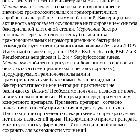
бета-лактамаз. Спектр антибактериальной активности
Меропенема
включает в себя большинство клинически
значимых грамположительных и грамотрицательных
аэробных и анаэробных штаммов бактерий. Бактерицидная
активность
Меропенема
обусловлена ингибированием синтеза
бактериальной клеточной стенки.
Меропенем
быстро
проникает через клеточную стенку большинства
грамположительных и грамотрицательных бактерий и
взаимодействует с пенициллинсвязывающими белками (PBP).
Имеет наибольшее сродство к PBP 2 Escherichia coli, PBP 2 и 3
Pseudomonas aeruginosa и 1, 2 и 4 Staphylococcus aureus.
Меропенем
стабилен в присутствии большинства сериновых
бета-лактамаз (пенициллиназы и цефалоспориназы),
продуцируемых грамположительными и
грамотрицательными бактериями. Бактерицидные и
бактериостатические концентрации практически не
различаются.
Важно!
Необходимо получить назначение врача
и внимательно прочитать Инструкцию перед применением
конкретного препарата. Применять препарат - согласно
показаниям, способу применения и в дозах, указанных в
Инструкции по применению лекарственного препарата, если
нет иных назначений врача. Информацию о приеме препарата
можно уточнить у фармацевта. Инструкцию необходимо
сохранять для возможности уточнений.