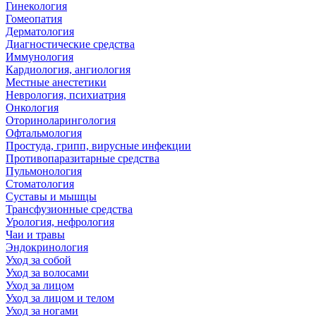
Гинекология
Гомеопатия
Дерматология
Диагностические средства
Иммунология
Кардиология, ангиология
Местные анестетики
Неврология, психиатрия
Онкология
Оториноларингология
Офтальмология
Простуда, грипп, вирусные инфекции
Противопаразитарные средства
Пульмонология
Стоматология
Суставы и мышцы
Трансфузионные средства
Урология, нефрология
Чаи и травы
Эндокринология
Уход за собой
Уход за волосами
Уход за лицом
Уход за лицом и телом
Уход за ногами