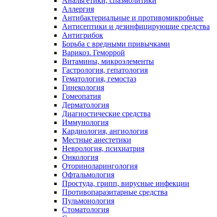
Анальгетики, спазмолитики
Аллергия
Антибактериальные и противомикробные
Антисептики и дезинфицирующие средства
Антигрибок
Борьба с вредными привычками
Варикоз. Геморрой
Витамины, микроэлементы
Гастрология, гепатология
Гематология, гемостаз
Гинекология
Гомеопатия
Дерматология
Диагностические средства
Иммунология
Кардиология, ангиология
Местные анестетики
Неврология, психиатрия
Онкология
Оториноларингология
Офтальмология
Простуда, грипп, вирусные инфекции
Противопаразитарные средства
Пульмонология
Стоматология