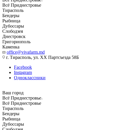
Всё Приднестровье
Тирасполь
Бендеры
Рыбница
Дубоссары
Слободзея
Днестровск
Григориополь
Каменка
office@vivafarm.md
г. Тирасполь, ул. ХХ Партсъезда 58Б
Facebook
Instagram
Одноклассники
Ваш город
Всё Приднестровье
Всё Приднестровье
Тирасполь
Бендеры
Рыбница
Дубоссары
Слободзея