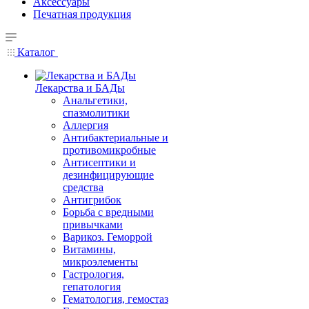
Аксессуары
Печатная продукция
Каталог
Лекарства и БАДы
Анальгетики,
спазмолитики
Аллергия
Антибактериальные и
противомикробные
Антисептики и
дезинфицирующие
средства
Антигрибок
Борьба с вредными
привычками
Варикоз. Геморрой
Витамины,
микроэлементы
Гастрология,
гепатология
Гематология, гемостаз