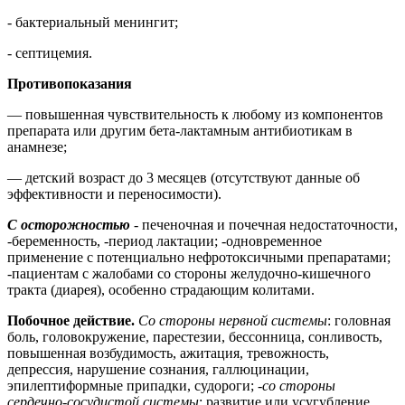
- бактериальный менингит;
- септицемия.
Противопоказания
— повышенная чувствительность к любому из компонентов
препарата или другим бета-лактамным антибиотикам в
анамнезе;
— детский возраст до 3 месяцев (отсутствуют данные об
эффективности и переносимости).
С осторожностью
- печеночная и почечная недостаточности,
-беременность, -период лактации; -одновременное
применение с потенциально нефротоксичными препаратами;
-пациентам с жалобами со стороны желудочно-кишечного
тракта (диарея), особенно страдающим колитами.
Побочное действие.
Со стороны нервной системы
: головная
боль, головокружение, парестезии, бессонница, сонливость,
повышенная возбудимость, ажитация, тревожность,
депрессия, нарушение сознания, галлюцинации,
эпилептиформные припадки, судороги; -
со стороны
сердечно-сосудистой системы
: развитие или усугубление