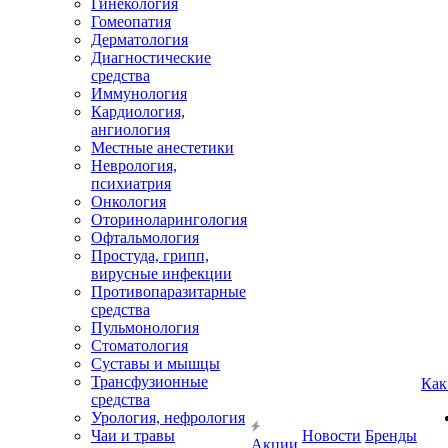
Гинекология
Гомеопатия
Дерматология
Диагностические
средства
Иммунология
Кардиология,
ангиология
Местные анестетики
Неврология,
психиатрия
Онкология
Оториноларингология
Офтальмология
Простуда, грипп,
вирусные инфекции
Противопаразитарные
средства
Пульмонология
Стоматология
Суставы и мышцы
Трансфузионные
Как
средства
Урология, нефрология
Чаи и травы
Новости
Бренды
Акции