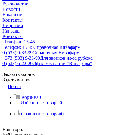
Руководство
Новости
Вакансии
Контакты
Лицензии
Награды
Контакты
Телефон: 15-45
Телефон: 15-45
Справочная Вивафарм
0 (533) 9-33-99
Справочная Вивафарм
+373 (533) 9-33-99
Для звонков из-за рубежа
0 (533) 6-22-20
Офис компании "Вивафарм"
Заказать звонок
Задать вопрос
Войти
Корзина
0
Избранные товары
0
Сравнение товаров
0
Ваш город
Всё Приднестровье