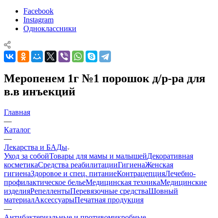
Facebook
Instagram
Одноклассники
Меропенем 1г №1 порошок д/р-ра для
в.в инъекций
Главная
—
Каталог
—
Лекарства и БАДы
Уход за собой
Товары для мамы и малышей
Декоративная
косметика
Средства реабилитации
Гигиена
Женская
гигиена
Здоровое и спец. питание
Контрацепция
Лечебно-
профилактическое белье
Медицинская техника
Медицинские
изделия
Репелленты
Перевязочные средства
Шовный
материал
Аксессуары
Печатная продукция
—
Антибактериальные и противомикробные