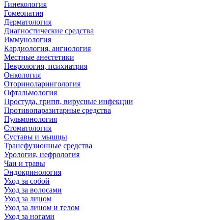
Гинекология
Гомеопатия
Дерматология
Диагностические средства
Иммунология
Кардиология, ангиология
Местные анестетики
Неврология, психиатрия
Онкология
Оториноларингология
Офтальмология
Простуда, грипп, вирусные инфекции
Противопаразитарные средства
Пульмонология
Стоматология
Суставы и мышцы
Трансфузионные средства
Урология, нефрология
Чаи и травы
Эндокринология
Уход за собой
Уход за волосами
Уход за лицом
Уход за лицом и телом
Уход за ногами