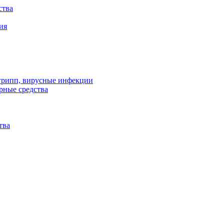
ства
ия
 грипп, вирусные инфекции
рные средства
тва