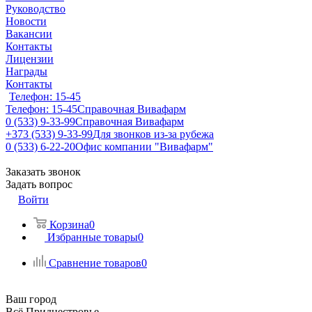
Руководство
Новости
Вакансии
Контакты
Лицензии
Награды
Контакты
Телефон: 15-45
Телефон: 15-45
Справочная Вивафарм
0 (533) 9-33-99
Справочная Вивафарм
+373 (533) 9-33-99
Для звонков из-за рубежа
0 (533) 6-22-20
Офис компании "Вивафарм"
Заказать звонок
Задать вопрос
Войти
Корзина
0
Избранные товары
0
Сравнение товаров
0
Ваш город
Всё Приднестровье