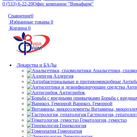
0 (533) 6-22-20
Офис компании "Вивафарм"
Сравнение
0
Избранные товары
0
Корзина
0
Лекарства и БАДы
Анальгетики, спазм
Аллергия
Антиб
Анти
Антигрибок
Борьба с вредн
Варикоз. Геморрой
Витамины, микроэле
Гастрология, гепатолог
Гематология, гемостаз
Гинекология
Гомеопатия
Дерматология