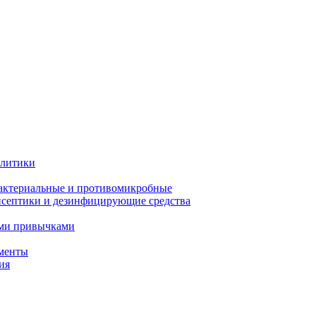
олитики
актериальные и противомикробные
септики и дезинфицирующие средства
ыми привычками
менты
ия