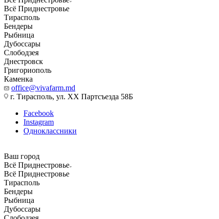
Всё Приднестровье
Тирасполь
Бендеры
Рыбница
Дубоссары
Слободзея
Днестровск
Григориополь
Каменка
office@vivafarm.md
г. Тирасполь, ул. ХХ Партсъезда 58Б
Facebook
Instagram
Одноклассники
Ваш город
Всё Приднестровье
Всё Приднестровье
Тирасполь
Бендеры
Рыбница
Дубоссары
Слободзея