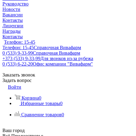
Руководство
Новости
Вакансии
Контакты
Лицензии
Награды
Контакты
Телефон: 15-45
Телефон: 15-45
Справочная Вивафарм
0 (533) 9-33-99
Справочная Вивафарм
+373 (533) 9-33-99
Для звонков из-за рубежа
0 (533) 6-22-20
Офис компании "Вивафарм"
Заказать звонок
Задать вопрос
Войти
Корзина
0
Избранные товары
0
Сравнение товаров
0
Ваш город
Всё Приднестровье