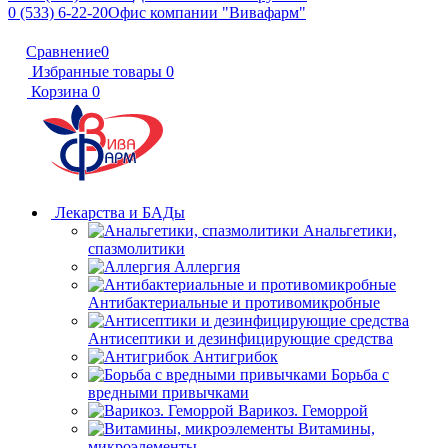
0 (533) 6-22-20
Офис компании "Вивафарм"
Сравнение
0
Избранные товары
0
Корзина
0
Лекарства и БАДы
Анальгетики,
спазмолитики
Аллергия
Антибактериальные и противомикробные
Антисептики и дезинфицирующие средства
Антигрибок
Борьба с
вредными привычками
Варикоз. Геморрой
Витамины,
микроэлементы