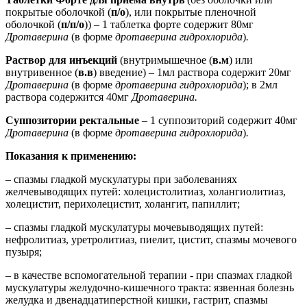
покрытые оболочкой (
п/о
), или покрытые пленочной
оболочкой (
п/п/о
)) – 1 таблетка форте содержит 80мг
Дротаверина
(в форме
дротаверина гидрохлорида
)
.
Раствор для инъекций
(внутримышечное (
в.м
) или
внутривенное (
в.в
) введение) – 1мл раствора содержит 20мг
Дротаверина
(в форме
дротаверина гидрохлорида
); в 2мл
раствора содержится 40мг
Дротаверина.
Суппозитории ректальные
– 1 суппозиторий содержит 40мг
Дротаверина
(в форме
дротаверина гидрохлорида
)
.
Показания к применению:
– спазмы гладкой мускулатуры при заболеваниях
желчевыводящих путей: холецистолитиаз, холангиолитиаз,
холецистит, перихолецистит, холангит, папиллит;
– спазмы гладкой мускулатуры мочевыводящих путей:
нефролитиаз, уретролитиаз, пиелит, цистит, спазмы мочевого
пузыря;
– в качестве вспомогательной терапии - при спазмах гладкой
мускулатуры желудочно-кишечного тракта: язвенная болезнь
желудка и двенадцатиперстной кишки, гастрит, спазмы