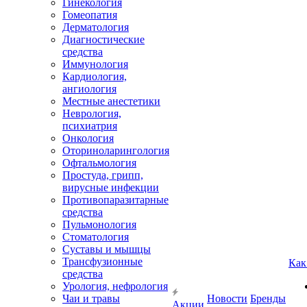
Гинекология
Гомеопатия
Дерматология
Диагностические
средства
Иммунология
Кардиология,
ангиология
Местные анестетики
Неврология,
психиатрия
Онкология
Оториноларингология
Офтальмология
Простуда, грипп,
вирусные инфекции
Противопаразитарные
средства
Пульмонология
Стоматология
Суставы и мышцы
Трансфузионные
Как
средства
Урология, нефрология
Чаи и травы
Новости
Бренды
Акции