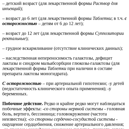
– детский возраст (для лекарственной формы
Раствор для
инъекций
);
– возраст до 6 лет (для лекарственной формы
Таблетки
; в т.ч.
с
осторожностью
– детям от 6 до 12 лет);
– возраст до 12 лет (для лекарственной формы
Суппозитории
ректальные
);
– грудное вскармливание (отсутствие клинических данных);
– наследственная непереносимость галактозы, дефицит
лактазы и синдром мальабсорбции глюкозы-галактозы (для
лекарственной формы
Таблетки
при наличии в составе
препарата лактозы моногидрата).
С осторожностью
–
при артериальной гипотензии; -у детей
(недостаточность клинического опыта применения); -у
беременных.
Побочное действие.
Редко и крайне редко могут наблюдаться
побочные эффекты:
-со стороны нервной системы
- головная
боль, вертиго, бессонница; головокружение (частота
неизвестна);
-со стороны сердечно-сосудистой системы
-
ощущение сердцебиения, снижение артериального давления;