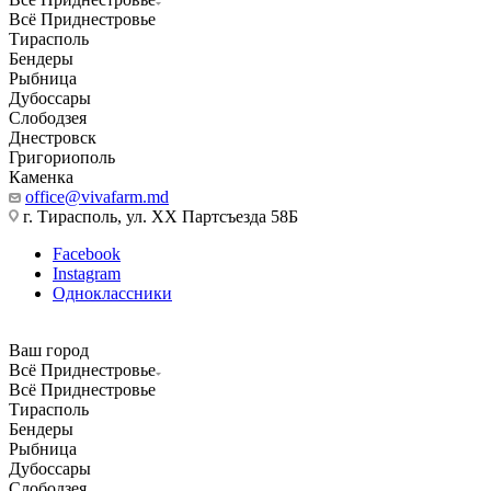
Всё Приднестровье
Тирасполь
Бендеры
Рыбница
Дубоссары
Слободзея
Днестровск
Григориополь
Каменка
office@vivafarm.md
г. Тирасполь, ул. ХХ Партсъезда 58Б
Facebook
Instagram
Одноклассники
Ваш город
Всё Приднестровье
Всё Приднестровье
Тирасполь
Бендеры
Рыбница
Дубоссары
Слободзея