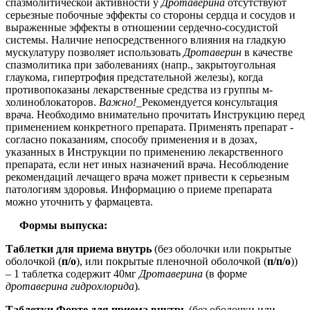
спазмолитической активности у
Дротаверина
отсутствуют
серьезные побочные эффекты со стороны сердца и сосудов и
выраженные эффекты в отношении сердечно-сосудистой
системы. Наличие непосредственного влияния на гладкую
мускулатуру позволяет использовать
Дротаверин
в качестве
спазмолитика при заболеваниях (напр., закрытоугольная
глаукома, гипертрофия предстательной железы), когда
противопоказаны лекарственные средства из группы м-
холиноблокаторов.
Важно!
_Рекомендуется консультация
врача. Необходимо внимательно прочитать Инструкцию перед
применением конкретного препарата. Применять препарат -
согласно показаниям, способу применения и в дозах,
указанных в Инструкции по применению лекарственного
препарата, если нет иных назначений врача. Несоблюдение
рекомендаций лечащего врача может привести к серьезным
патологиям здоровья. Информацию о приеме препарата
можно уточнить у фармацевта.
Формы выпуска:
Таблетки для приема внутрь
(без оболочки или покрытые
оболочкой (
п/о
), или покрытые пленочной оболочкой (
п/п/о
))
– 1 таблетка содержит 40мг
Дротаверина
(в форме
дротаверина гидрохлорида
)
.
Таблетки Форте для приема внутрь
(без оболочки или