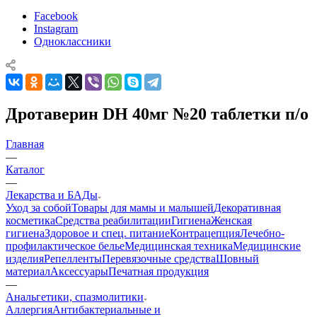
Facebook
Instagram
Одноклассники
Дротаверин DH 40мг №20 таблетки п/о
Главная
—
Каталог
—
Лекарства и БАДы
Уход за собой
Товары для мамы и малышей
Декоративная
косметика
Средства реабилитации
Гигиена
Женская
гигиена
Здоровое и спец. питание
Контрацепция
Лечебно-
профилактическое белье
Медицинская техника
Медицинские
изделия
Репелленты
Перевязочные средства
Шовный
материал
Аксессуары
Печатная продукция
—
Анальгетики, спазмолитики
Аллергия
Антибактериальные и