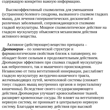
содержащую конкретно важную информацию.
Высокоэффективный спазмолитик для уменьшения
(устранения) болевого синдрома, вызванного спазмом гладких
мышц, для лечения гиперкинетических дискинезий и
различных заболеваний, сопровождающихся спазмами
гладкой мускулатуры. Мощное спазмолитическое действие на
гладкую мускулатуру объясняется механизмом действия
активного вещества.
Активное (действующее) вещество препарата –
Дротаверин
– по химической структуре и
фармакологическим свойствам близок к папаверину, но
обладает более сильным и продолжительным действием.
Дротаверин
эффективен при спазмах гладкой мускулатуры
как нейрогенного, так и мышечного происхождения.
Независимо от типа вегетативной иннервации, расслабляет
гладкую мускулатуру желудочно-кишечного тракта,
желчевыводящих путей, мочеполовой системы (снижает
тонус гладких мышц внутренних органов и перистальтику
кишечника). Вследствие своего сосудорасширяющего
действия
Дротаверин
улучшает кровоснабжение тканей,
расширяет кровеносные сосуды. Не влияет на вегетативную
нервную систему, не проникает в центральную нервную
систему. Благодаря механизму действия при высокой