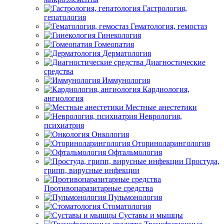
Гастрология,
гепатология
Гематология, гемостаз
Гинекология
Гомеопатия
Дерматология
Диагностические
средства
Иммунология
Кардиология,
ангиология
Местные анестетики
Неврология,
психиатрия
Онкология
Оториноларингология
Офтальмология
Простуда,
грипп, вирусные инфекции
Противопаразитарные средства
Пульмонология
Стоматология
Суставы и мышцы