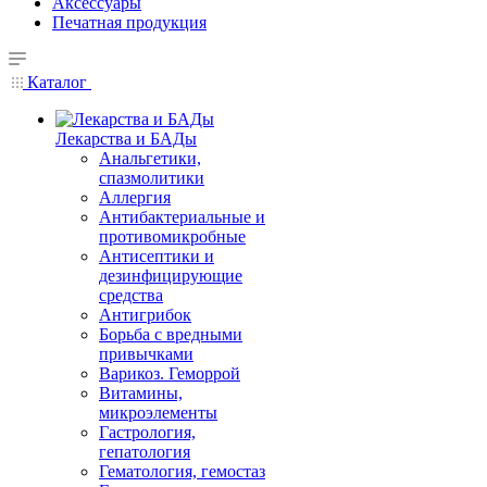
Аксессуары
Печатная продукция
Каталог
Лекарства и БАДы
Анальгетики,
спазмолитики
Аллергия
Антибактериальные и
противомикробные
Антисептики и
дезинфицирующие
средства
Антигрибок
Борьба с вредными
привычками
Варикоз. Геморрой
Витамины,
микроэлементы
Гастрология,
гепатология
Гематология, гемостаз