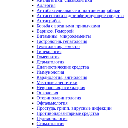
Анальгетики, спазмолитики
Аллергия
Антибактериальные и противомикробные
Антисептики и дезинфицирующие средства
Антигрибок
Борьба с вредными привычками
Варикоз. Геморрой
Витамины, микроэлементы
Гастрология, гепатология
Гематология, гемостаз
Гинекология
Гомеопатия
Дерматология
Диагностические средства
Иммунология
Кардиология, ангиология
Местные анестетики
Неврология, психиатрия
Онкология
Оториноларингология
Офтальмология
Простуда, грипп, вирусные инфекции
Противопаразитарные средства
Пульмонология
Стоматология