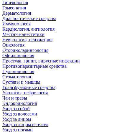
Гинекология
Гомеопатия
Дерматология
Диагностические средства
Иммунология
Кардиология, ангиология
Местные анестетики
Неврология, психиатрия
Онкология
Оториноларингология
Офтальмология
Простуда, грипп, вирусные инфекции
Противопаразитарные средства
Пульмонология
Стоматология
Суставы и мышцы
Трансфузионные средства
Урология, нефрология
Чаи и травы
Эндокринология
Уход за собой
Уход за волосами
Уход за лицом
Уход за лицом и телом
Уход за ногами