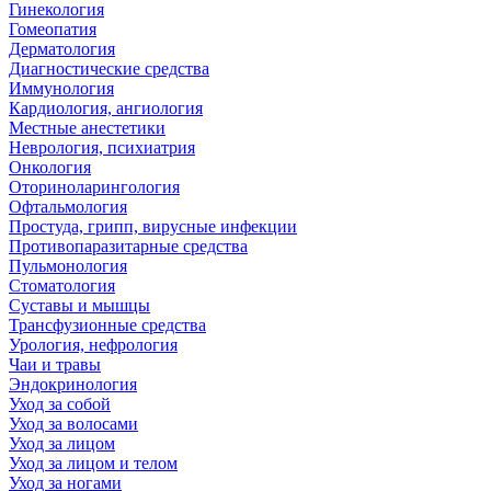
Гинекология
Гомеопатия
Дерматология
Диагностические средства
Иммунология
Кардиология, ангиология
Местные анестетики
Неврология, психиатрия
Онкология
Оториноларингология
Офтальмология
Простуда, грипп, вирусные инфекции
Противопаразитарные средства
Пульмонология
Стоматология
Суставы и мышцы
Трансфузионные средства
Урология, нефрология
Чаи и травы
Эндокринология
Уход за собой
Уход за волосами
Уход за лицом
Уход за лицом и телом
Уход за ногами