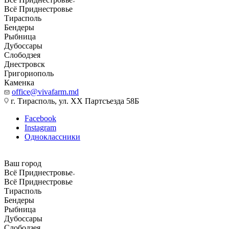
Всё Приднестровье
Тирасполь
Бендеры
Рыбница
Дубоссары
Слободзея
Днестровск
Григориополь
Каменка
office@vivafarm.md
г. Тирасполь, ул. ХХ Партсъезда 58Б
Facebook
Instagram
Одноклассники
Ваш город
Всё Приднестровье
Всё Приднестровье
Тирасполь
Бендеры
Рыбница
Дубоссары
Слободзея