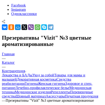
Facebook
Instagram
Одноклассники
Презервативы "Vizit" №3 цветные
ароматизированные
Главная
—
Каталог
—
Контрацепция
Лекарства и БАДы
Уход за собой
Товары для мамы и
малышей
Декоративная косметика
Средства
реабилитации
Гигиена
Женская гигиена
Здоровое и спец.
питание
Лечебно-профилактическое белье
Медицинская
техника
Медицинские изделия
Репелленты
Перевязочные
средства
Шовный материал
Аксессуары
Печатная продукция
—
Презервативы "Vizit" №3 цветные ароматизированные