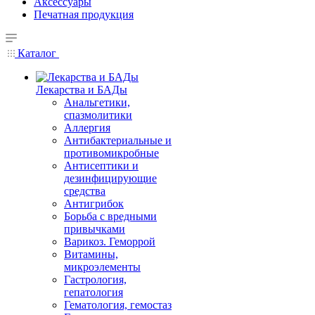
Аксессуары
Печатная продукция
Каталог
Лекарства и БАДы
Анальгетики,
спазмолитики
Аллергия
Антибактериальные и
противомикробные
Антисептики и
дезинфицирующие
средства
Антигрибок
Борьба с вредными
привычками
Варикоз. Геморрой
Витамины,
микроэлементы
Гастрология,
гепатология
Гематология, гемостаз