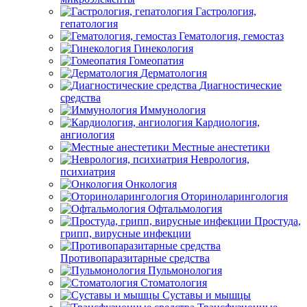
Гастрология,
гепатология
Гематология, гемостаз
Гинекология
Гомеопатия
Дерматология
Диагностические
средства
Иммунология
Кардиология,
ангиология
Местные анестетики
Неврология,
психиатрия
Онкология
Оториноларингология
Офтальмология
Простуда,
грипп, вирусные инфекции
Противопаразитарные средства
Пульмонология
Стоматология
Суставы и мышцы