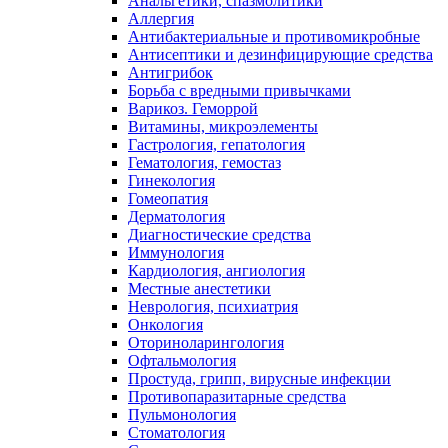
Анальгетики, спазмолитики
Аллергия
Антибактериальные и противомикробные
Антисептики и дезинфицирующие средства
Антигрибок
Борьба с вредными привычками
Варикоз. Геморрой
Витамины, микроэлементы
Гастрология, гепатология
Гематология, гемостаз
Гинекология
Гомеопатия
Дерматология
Диагностические средства
Иммунология
Кардиология, ангиология
Местные анестетики
Неврология, психиатрия
Онкология
Оториноларингология
Офтальмология
Простуда, грипп, вирусные инфекции
Противопаразитарные средства
Пульмонология
Стоматология