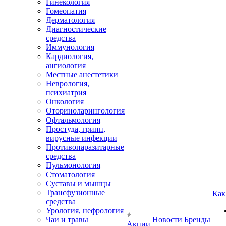
Гинекология
Гомеопатия
Дерматология
Диагностические
средства
Иммунология
Кардиология,
ангиология
Местные анестетики
Неврология,
психиатрия
Онкология
Оториноларингология
Офтальмология
Простуда, грипп,
вирусные инфекции
Противопаразитарные
средства
Пульмонология
Стоматология
Суставы и мышцы
Трансфузионные
Как
средства
Урология, нефрология
Чаи и травы
Новости
Бренды
Акции