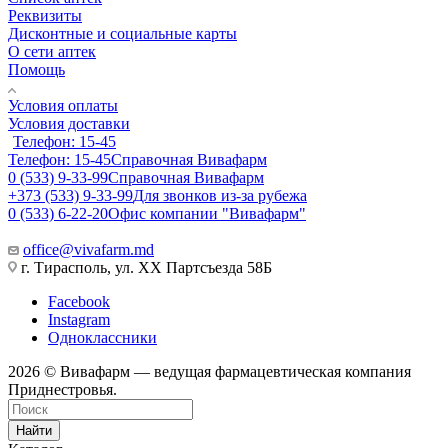
Реквизиты
Дисконтные и социальные карты
О сети аптек
Помощь
Условия оплаты
Условия доставки
Телефон: 15-45
Телефон: 15-45
Справочная Вивафарм
0 (533) 9-33-99
Справочная Вивафарм
+373 (533) 9-33-99
Для звонков из-за рубежа
0 (533) 6-22-20
Офис компании "Вивафарм"
office@vivafarm.md
г. Тирасполь, ул. ХХ Партсъезда 58Б
Facebook
Instagram
Одноклассники
2026 © Вивафарм — ведущая фармацевтическая компания
Приднестровья.
Найти