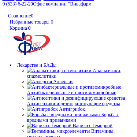
0 (533) 6-22-20
Офис компании "Вивафарм"
Сравнение
0
Избранные товары
0
Корзина
0
Лекарства и БАДы
Анальгетики,
спазмолитики
Аллергия
Антибактериальные и противомикробные
Антисептики и дезинфицирующие средства
Антигрибок
Борьба с
вредными привычками
Варикоз. Геморрой
Витамины,
микроэлементы