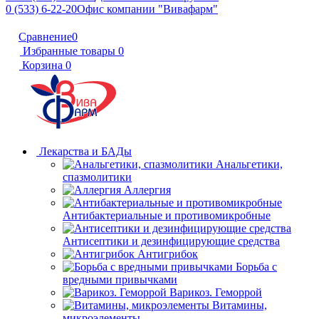
0 (533) 6-22-20
Офис компании "Вивафарм"
Сравнение
0
Избранные товары
0
Корзина
0
Лекарства и БАДы
Анальгетики,
спазмолитики
Аллергия
Антибактериальные и противомикробные
Антисептики и дезинфицирующие средства
Антигрибок
Борьба с
вредными привычками
Варикоз. Геморрой
Витамины,
микроэлементы