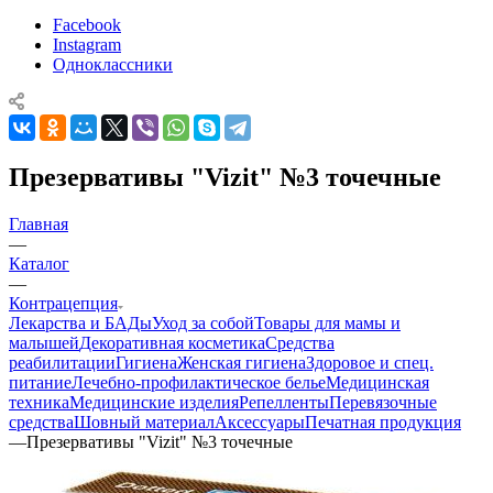
Facebook
Instagram
Одноклассники
Презервативы "Vizit" №3 точечные
Главная
—
Каталог
—
Контрацепция
Лекарства и БАДы
Уход за собой
Товары для мамы и
малышей
Декоративная косметика
Средства
реабилитации
Гигиена
Женская гигиена
Здоровое и спец.
питание
Лечебно-профилактическое белье
Медицинская
техника
Медицинские изделия
Репелленты
Перевязочные
средства
Шовный материал
Аксессуары
Печатная продукция
—
Презервативы "Vizit" №3 точечные