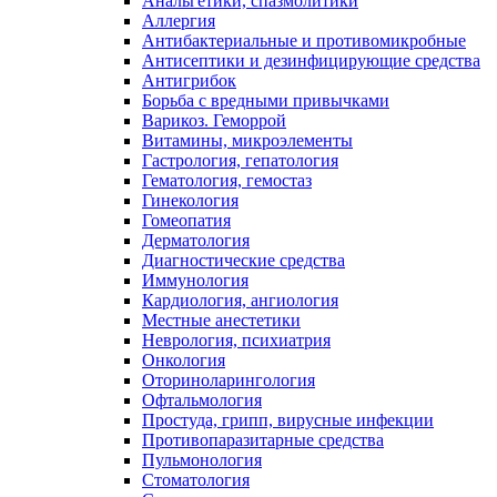
Анальгетики, спазмолитики
Аллергия
Антибактериальные и противомикробные
Антисептики и дезинфицирующие средства
Антигрибок
Борьба с вредными привычками
Варикоз. Геморрой
Витамины, микроэлементы
Гастрология, гепатология
Гематология, гемостаз
Гинекология
Гомеопатия
Дерматология
Диагностические средства
Иммунология
Кардиология, ангиология
Местные анестетики
Неврология, психиатрия
Онкология
Оториноларингология
Офтальмология
Простуда, грипп, вирусные инфекции
Противопаразитарные средства
Пульмонология
Стоматология