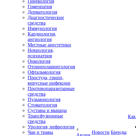
Гинекология
Гомеопатия
Дерматология
Диагностические
средства
Иммунология
Кардиология,
ангиология
Местные анестетики
Неврология,
психиатрия
Онкология
Оториноларингология
Офтальмология
Простуда, грипп,
вирусные инфекции
Противопаразитарные
средства
Пульмонология
Стоматология
Суставы и мышцы
Трансфузионные
Как
средства
Урология, нефрология
Чаи и травы
Новости
Бренды
Акции