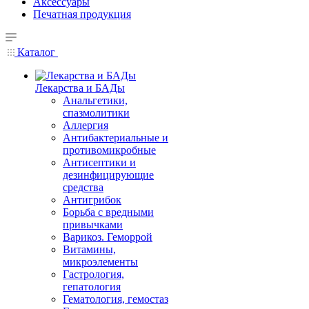
Аксессуары
Печатная продукция
Каталог
Лекарства и БАДы
Анальгетики,
спазмолитики
Аллергия
Антибактериальные и
противомикробные
Антисептики и
дезинфицирующие
средства
Антигрибок
Борьба с вредными
привычками
Варикоз. Геморрой
Витамины,
микроэлементы
Гастрология,
гепатология
Гематология, гемостаз