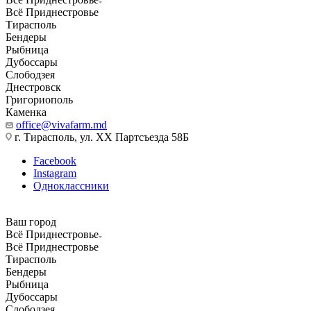
Всё Приднестровье
Тирасполь
Бендеры
Рыбница
Дубоссары
Слободзея
Днестровск
Григориополь
Каменка
office@vivafarm.md
г. Тирасполь, ул. ХХ Партсъезда 58Б
Facebook
Instagram
Одноклассники
Ваш город
Всё Приднестровье
Всё Приднестровье
Тирасполь
Бендеры
Рыбница
Дубоссары
Слободзея