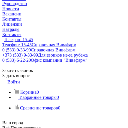
Руководство
Новости
Вакансии
Контакты
Лицензии
Награды
Контакты
Телефон: 15-45
Телефон: 15-45
Справочная Вивафарм
0 (533) 9-33-99
Справочная Вивафарм
+373 (533) 9-33-99
Для звонков из-за рубежа
0 (533) 6-22-20
Офис компании "Вивафарм"
Заказать звонок
Задать вопрос
Войти
Корзина
0
Избранные товары
0
Сравнение товаров
0
Ваш город
Всё Приднестровье