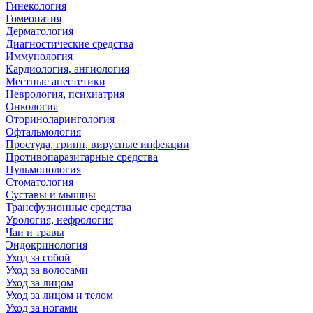
Гинекология
Гомеопатия
Дерматология
Диагностические средства
Иммунология
Кардиология, ангиология
Местные анестетики
Неврология, психиатрия
Онкология
Оториноларингология
Офтальмология
Простуда, грипп, вирусные инфекции
Противопаразитарные средства
Пульмонология
Стоматология
Суставы и мышцы
Трансфузионные средства
Урология, нефрология
Чаи и травы
Эндокринология
Уход за собой
Уход за волосами
Уход за лицом
Уход за лицом и телом
Уход за ногами