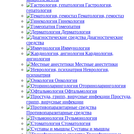
Гастрология,
гепатология
Гематология, гемостаз
Гинекология
Гомеопатия
Дерматология
Диагностические
средства
Иммунология
Кардиология,
ангиология
Местные анестетики
Неврология,
психиатрия
Онкология
Оториноларингология
Офтальмология
Простуда,
грипп, вирусные инфекции
Противопаразитарные средства
Пульмонология
Стоматология
Суставы и мышцы