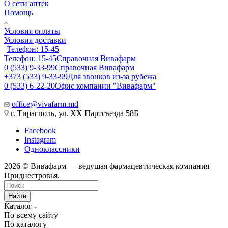
О сети аптек
Помощь
Условия оплаты
Условия доставки
Телефон: 15-45
Телефон: 15-45
Справочная Вивафарм
0 (533) 9-33-99
Справочная Вивафарм
+373 (533) 9-33-99
Для звонков из-за рубежа
0 (533) 6-22-20
Офис компании "Вивафарм"
office@vivafarm.md
г. Тирасполь, ул. ХХ Партсъезда 58Б
Facebook
Instagram
Одноклассники
2026 © Вивафарм — ведущая фармацевтическая компания
Приднестровья.
Найти
Каталог
По всему сайту
По каталогу