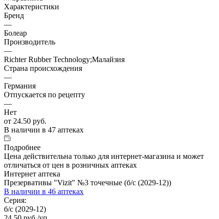
Характеристики
Бренд
—
Болеар
Производитель
—
Richter Rubber Technology;Малайзия
Страна происхождения
—
Германия
Отпускается по рецепту
—
Нет
от
24.50 руб.
В наличии
в 47 аптеках
Подробнее
Цена действительна только для интернет-магазина и может
отличаться от цен в розничных аптеках
Интернет аптека
Презервативы "Vizit" №3 точечные (б/с (2029-12))
В наличии
в 46 аптеках
Серия:
б/с (2029-12)
24.50
руб.
/уп