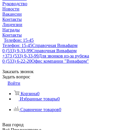
Руководство
Новости
Вакансии
Контакты
Лицензии
Награды
Контакты
Телефон: 15-45
Телефон: 15-45
Справочная Вивафарм
0 (533) 9-33-99
Справочная Вивафарм
+373 (533) 9-33-99
Для звонков из-за рубежа
0 (533) 6-22-20
Офис компании "Вивафарм"
Заказать звонок
Задать вопрос
Войти
Корзина
0
Избранные товары
0
Сравнение товаров
0
Ваш город
Всё Приднестровье