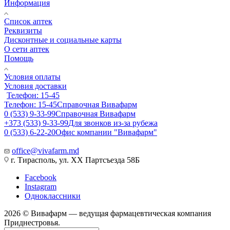
Информация
Список аптек
Реквизиты
Дисконтные и социальные карты
О сети аптек
Помощь
Условия оплаты
Условия доставки
Телефон: 15-45
Телефон: 15-45
Справочная Вивафарм
0 (533) 9-33-99
Справочная Вивафарм
+373 (533) 9-33-99
Для звонков из-за рубежа
0 (533) 6-22-20
Офис компании "Вивафарм"
office@vivafarm.md
г. Тирасполь, ул. ХХ Партсъезда 58Б
Facebook
Instagram
Одноклассники
2026 © Вивафарм — ведущая фармацевтическая компания
Приднестровья.