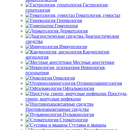
Гастрология,
гепатология
Гематология, гемостаз
Гинекология
Гомеопатия
Дерматология
Диагностические
средства
Иммунология
Кардиология,
ангиология
Местные анестетики
Неврология,
психиатрия
Онкология
Оториноларингология
Офтальмология
Простуда,
грипп, вирусные инфекции
Противопаразитарные средства
Пульмонология
Стоматология
Суставы и мышцы