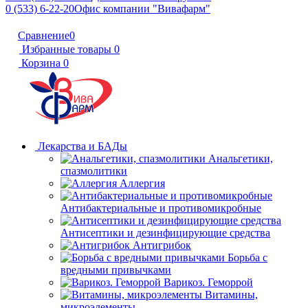
0 (533) 6-22-20
Офис компании "Вивафарм"
Сравнение
0
Избранные товары
0
Корзина
0
Лекарства и БАДы
Анальгетики,
спазмолитики
Аллергия
Антибактериальные и противомикробные
Антисептики и дезинфицирующие средства
Антигрибок
Борьба с
вредными привычками
Варикоз. Геморрой
Витамины,
микроэлементы