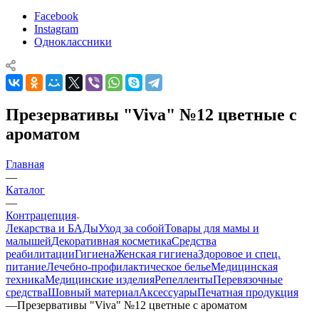
Facebook
Instagram
Одноклассники
Презервативы "Viva" №12 цветные с
ароматом
Главная
—
Каталог
—
Контрацепция
Лекарства и БАДы
Уход за собой
Товары для мамы и
малышей
Декоративная косметика
Средства
реабилитации
Гигиена
Женская гигиена
Здоровое и спец.
питание
Лечебно-профилактическое белье
Медицинская
техника
Медицинские изделия
Репелленты
Перевязочные
средства
Шовный материал
Аксессуары
Печатная продукция
—
Презервативы "Viva" №12 цветные с ароматом