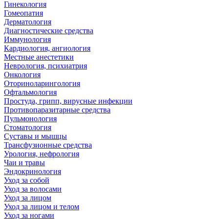
Гинекология
Гомеопатия
Дерматология
Диагностические средства
Иммунология
Кардиология, ангиология
Местные анестетики
Неврология, психиатрия
Онкология
Оториноларингология
Офтальмология
Простуда, грипп, вирусные инфекции
Противопаразитарные средства
Пульмонология
Стоматология
Суставы и мышцы
Трансфузионные средства
Урология, нефрология
Чаи и травы
Эндокринология
Уход за собой
Уход за волосами
Уход за лицом
Уход за лицом и телом
Уход за ногами