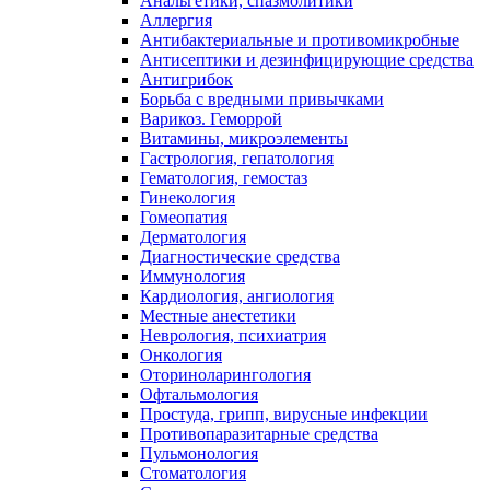
Анальгетики, спазмолитики
Аллергия
Антибактериальные и противомикробные
Антисептики и дезинфицирующие средства
Антигрибок
Борьба с вредными привычками
Варикоз. Геморрой
Витамины, микроэлементы
Гастрология, гепатология
Гематология, гемостаз
Гинекология
Гомеопатия
Дерматология
Диагностические средства
Иммунология
Кардиология, ангиология
Местные анестетики
Неврология, психиатрия
Онкология
Оториноларингология
Офтальмология
Простуда, грипп, вирусные инфекции
Противопаразитарные средства
Пульмонология
Стоматология