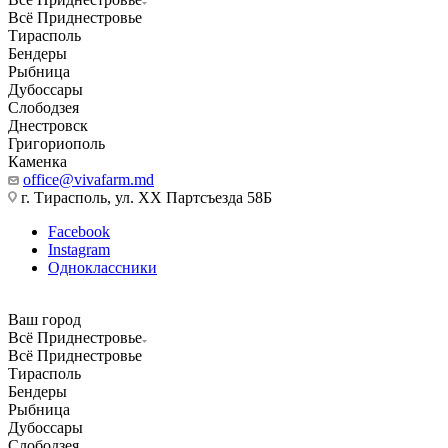
Всё Приднестровье
Тирасполь
Бендеры
Рыбница
Дубоссары
Слободзея
Днестровск
Григориополь
Каменка
office@vivafarm.md
г. Тирасполь, ул. ХХ Партсъезда 58Б
Facebook
Instagram
Одноклассники
Ваш город
Всё Приднестровье
Всё Приднестровье
Тирасполь
Бендеры
Рыбница
Дубоссары
Слободзея