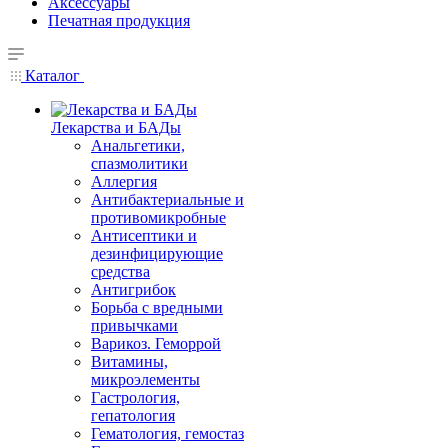
Аксессуары
Печатная продукция
Каталог
Лекарства и БАДы
Анальгетики,
спазмолитики
Аллергия
Антибактериальные и
противомикробные
Антисептики и
дезинфицирующие
средства
Антигрибок
Борьба с вредными
привычками
Варикоз. Геморрой
Витамины,
микроэлементы
Гастрология,
гепатология
Гематология, гемостаз