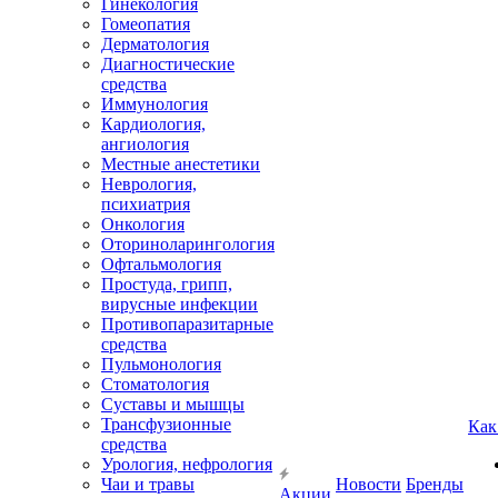
Гинекология
Гомеопатия
Дерматология
Диагностические
средства
Иммунология
Кардиология,
ангиология
Местные анестетики
Неврология,
психиатрия
Онкология
Оториноларингология
Офтальмология
Простуда, грипп,
вирусные инфекции
Противопаразитарные
средства
Пульмонология
Стоматология
Суставы и мышцы
Трансфузионные
Как
средства
Урология, нефрология
Чаи и травы
Новости
Бренды
Акции