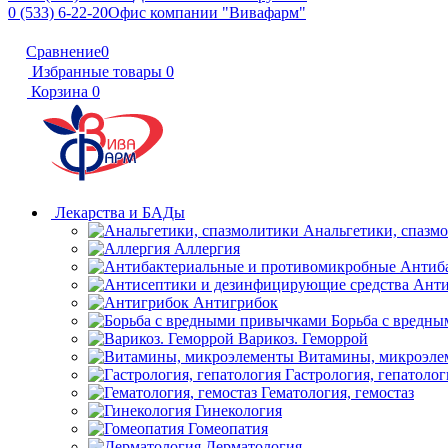
0 (533) 6-22-20
Офис компании "Вивафарм"
Сравнение
0
Избранные товары
0
Корзина
0
Лекарства и БАДы
Анальгетики, спазм
Аллергия
Антиб
Анти
Антигрибок
Борьба с вредн
Варикоз. Геморрой
Витамины, микроэле
Гастрология, гепатолог
Гематология, гемостаз
Гинекология
Гомеопатия
Дерматология