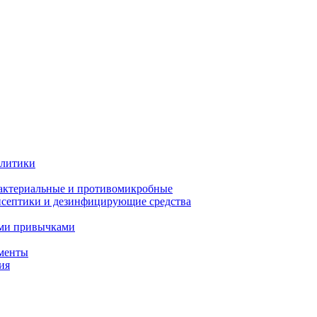
олитики
актериальные и противомикробные
септики и дезинфицирующие средства
ыми привычками
менты
ия