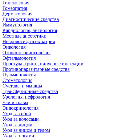
Гинекология
Гомеопатия
Дерматология
Диагностические средства
Иммунология
Кардиология, ангиология
Местные анестетики
Неврология, психиатрия
Онкология
Оториноларингология
Офтальмология
Простуда, грипп, вирусные инфекции
Противопаразитарные средства
Пульмонология
Стоматология
Суставы и мышцы
Трансфузионные средства
Урология, нефрология
Чаи и травы
Эндокринология
Уход за собой
Уход за волосами
Уход за лицом
Уход за лицом и телом
Уход за ногами