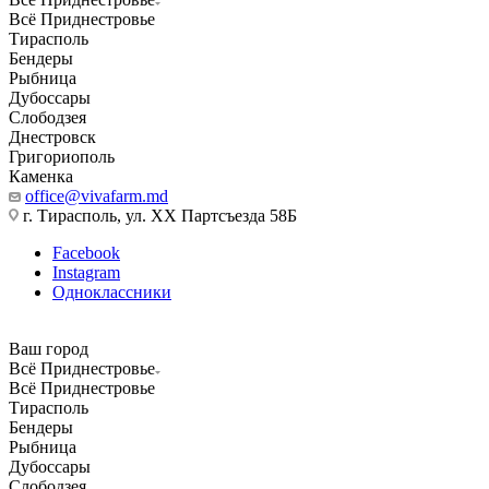
Всё Приднестровье
Тирасполь
Бендеры
Рыбница
Дубоссары
Слободзея
Днестровск
Григориополь
Каменка
office@vivafarm.md
г. Тирасполь, ул. ХХ Партсъезда 58Б
Facebook
Instagram
Одноклассники
Ваш город
Всё Приднестровье
Всё Приднестровье
Тирасполь
Бендеры
Рыбница
Дубоссары
Слободзея