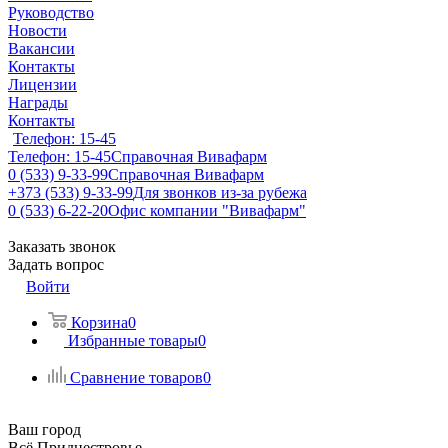
Руководство
Новости
Вакансии
Контакты
Лицензии
Награды
Контакты
Телефон: 15-45
Телефон: 15-45
Справочная Вивафарм
0 (533) 9-33-99
Справочная Вивафарм
+373 (533) 9-33-99
Для звонков из-за рубежа
0 (533) 6-22-20
Офис компании "Вивафарм"
Заказать звонок
Задать вопрос
Войти
Корзина
0
Избранные товары
0
Сравнение товаров
0
Ваш город
Всё Приднестровье