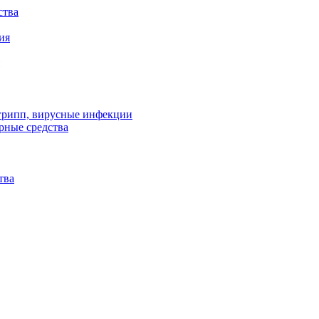
ства
ия
 грипп, вирусные инфекции
рные средства
тва