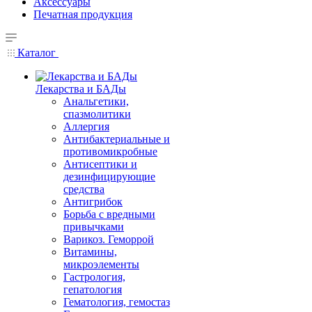
Аксессуары
Печатная продукция
Каталог
Лекарства и БАДы
Анальгетики,
спазмолитики
Аллергия
Антибактериальные и
противомикробные
Антисептики и
дезинфицирующие
средства
Антигрибок
Борьба с вредными
привычками
Варикоз. Геморрой
Витамины,
микроэлементы
Гастрология,
гепатология
Гематология, гемостаз