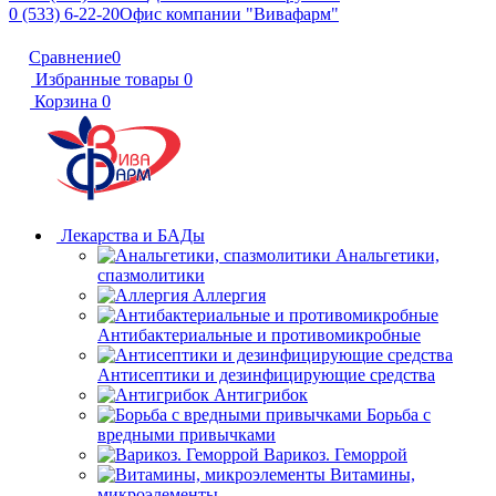
0 (533) 6-22-20
Офис компании "Вивафарм"
Сравнение
0
Избранные товары
0
Корзина
0
Лекарства и БАДы
Анальгетики,
спазмолитики
Аллергия
Антибактериальные и противомикробные
Антисептики и дезинфицирующие средства
Антигрибок
Борьба с
вредными привычками
Варикоз. Геморрой
Витамины,
микроэлементы