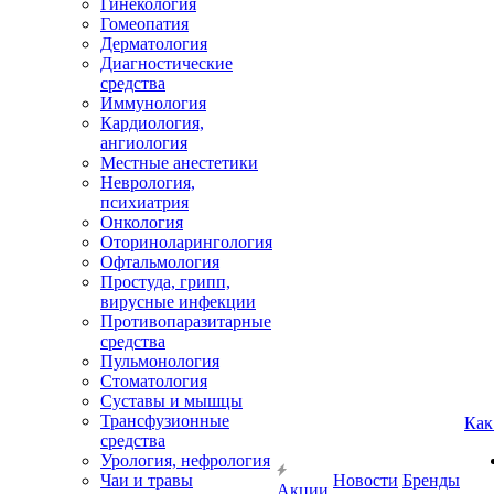
Гинекология
Гомеопатия
Дерматология
Диагностические
средства
Иммунология
Кардиология,
ангиология
Местные анестетики
Неврология,
психиатрия
Онкология
Оториноларингология
Офтальмология
Простуда, грипп,
вирусные инфекции
Противопаразитарные
средства
Пульмонология
Стоматология
Суставы и мышцы
Трансфузионные
Как
средства
Урология, нефрология
Чаи и травы
Новости
Бренды
Акции