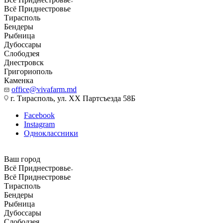
Всё Приднестровье
Тирасполь
Бендеры
Рыбница
Дубоссары
Слободзея
Днестровск
Григориополь
Каменка
office@vivafarm.md
г. Тирасполь, ул. ХХ Партсъезда 58Б
Facebook
Instagram
Одноклассники
Ваш город
Всё Приднестровье
Всё Приднестровье
Тирасполь
Бендеры
Рыбница
Дубоссары
Слободзея