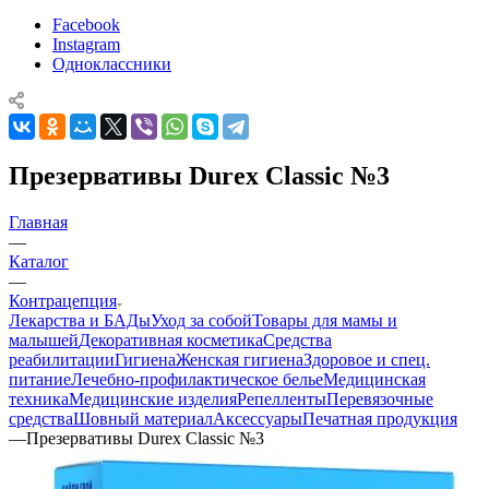
Facebook
Instagram
Одноклассники
Презервативы Durex Classic №3
Главная
—
Каталог
—
Контрацепция
Лекарства и БАДы
Уход за собой
Товары для мамы и
малышей
Декоративная косметика
Средства
реабилитации
Гигиена
Женская гигиена
Здоровое и спец.
питание
Лечебно-профилактическое белье
Медицинская
техника
Медицинские изделия
Репелленты
Перевязочные
средства
Шовный материал
Аксессуары
Печатная продукция
—
Презервативы Durex Classic №3