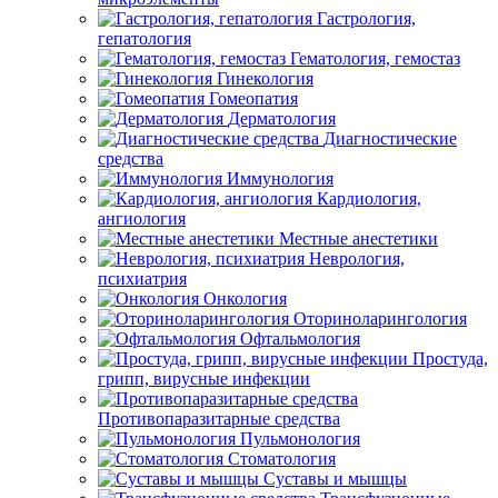
Гастрология,
гепатология
Гематология, гемостаз
Гинекология
Гомеопатия
Дерматология
Диагностические
средства
Иммунология
Кардиология,
ангиология
Местные анестетики
Неврология,
психиатрия
Онкология
Оториноларингология
Офтальмология
Простуда,
грипп, вирусные инфекции
Противопаразитарные средства
Пульмонология
Стоматология
Суставы и мышцы