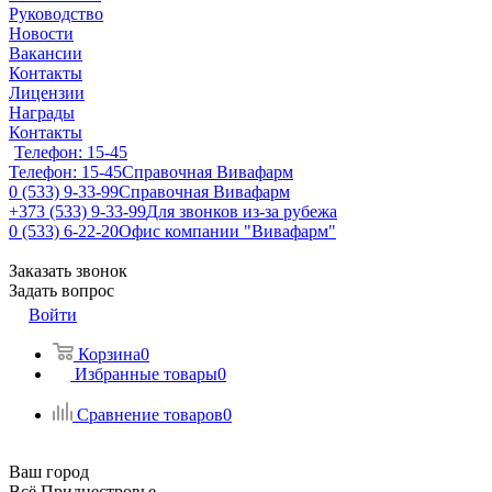
Руководство
Новости
Вакансии
Контакты
Лицензии
Награды
Контакты
Телефон: 15-45
Телефон: 15-45
Справочная Вивафарм
0 (533) 9-33-99
Справочная Вивафарм
+373 (533) 9-33-99
Для звонков из-за рубежа
0 (533) 6-22-20
Офис компании "Вивафарм"
Заказать звонок
Задать вопрос
Войти
Корзина
0
Избранные товары
0
Сравнение товаров
0
Ваш город
Всё Приднестровье