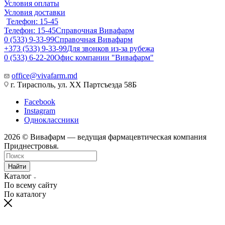
Условия оплаты
Условия доставки
Телефон: 15-45
Телефон: 15-45
Справочная Вивафарм
0 (533) 9-33-99
Справочная Вивафарм
+373 (533) 9-33-99
Для звонков из-за рубежа
0 (533) 6-22-20
Офис компании "Вивафарм"
office@vivafarm.md
г. Тирасполь, ул. ХХ Партсъезда 58Б
Facebook
Instagram
Одноклассники
2026 © Вивафарм — ведущая фармацевтическая компания
Приднестровья.
Найти
Каталог
По всему сайту
По каталогу