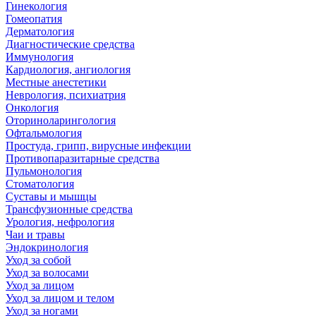
Гинекология
Гомеопатия
Дерматология
Диагностические средства
Иммунология
Кардиология, ангиология
Местные анестетики
Неврология, психиатрия
Онкология
Оториноларингология
Офтальмология
Простуда, грипп, вирусные инфекции
Противопаразитарные средства
Пульмонология
Стоматология
Суставы и мышцы
Трансфузионные средства
Урология, нефрология
Чаи и травы
Эндокринология
Уход за собой
Уход за волосами
Уход за лицом
Уход за лицом и телом
Уход за ногами