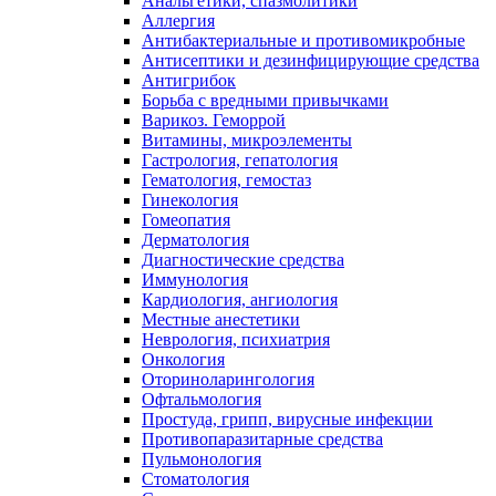
Анальгетики, спазмолитики
Аллергия
Антибактериальные и противомикробные
Антисептики и дезинфицирующие средства
Антигрибок
Борьба с вредными привычками
Варикоз. Геморрой
Витамины, микроэлементы
Гастрология, гепатология
Гематология, гемостаз
Гинекология
Гомеопатия
Дерматология
Диагностические средства
Иммунология
Кардиология, ангиология
Местные анестетики
Неврология, психиатрия
Онкология
Оториноларингология
Офтальмология
Простуда, грипп, вирусные инфекции
Противопаразитарные средства
Пульмонология
Стоматология