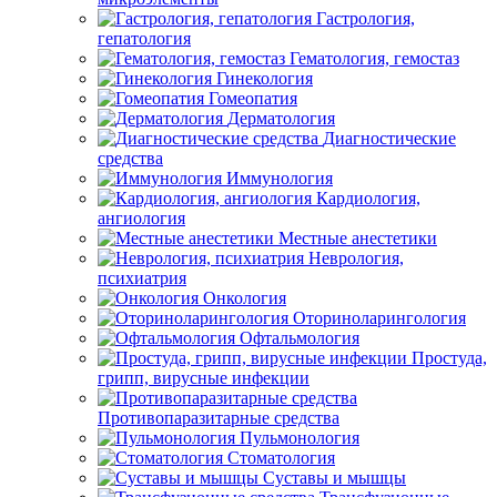
Гастрология,
гепатология
Гематология, гемостаз
Гинекология
Гомеопатия
Дерматология
Диагностические
средства
Иммунология
Кардиология,
ангиология
Местные анестетики
Неврология,
психиатрия
Онкология
Оториноларингология
Офтальмология
Простуда,
грипп, вирусные инфекции
Противопаразитарные средства
Пульмонология
Стоматология
Суставы и мышцы