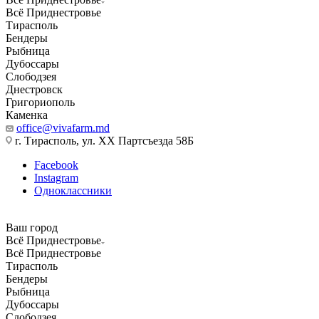
Всё Приднестровье
Тирасполь
Бендеры
Рыбница
Дубоссары
Слободзея
Днестровск
Григориополь
Каменка
office@vivafarm.md
г. Тирасполь, ул. ХХ Партсъезда 58Б
Facebook
Instagram
Одноклассники
Ваш город
Всё Приднестровье
Всё Приднестровье
Тирасполь
Бендеры
Рыбница
Дубоссары
Слободзея