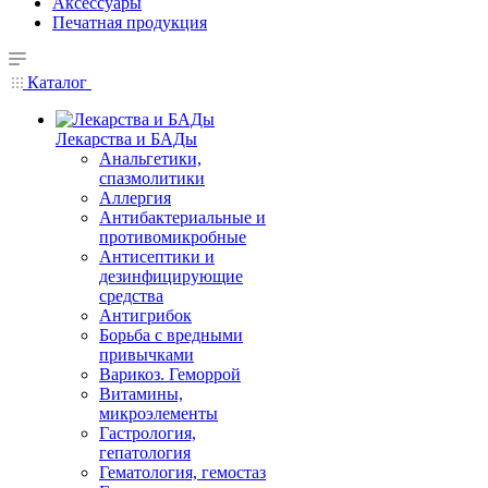
Аксессуары
Печатная продукция
Каталог
Лекарства и БАДы
Анальгетики,
спазмолитики
Аллергия
Антибактериальные и
противомикробные
Антисептики и
дезинфицирующие
средства
Антигрибок
Борьба с вредными
привычками
Варикоз. Геморрой
Витамины,
микроэлементы
Гастрология,
гепатология
Гематология, гемостаз