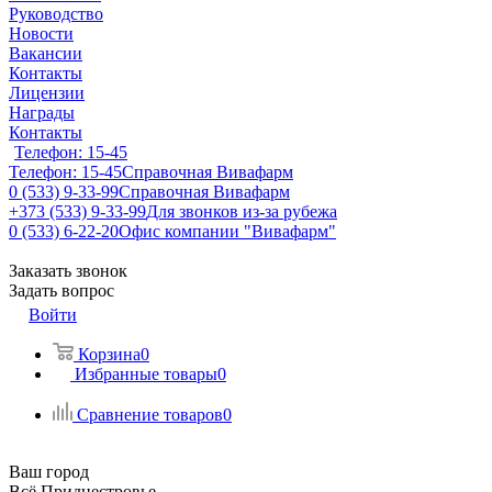
Руководство
Новости
Вакансии
Контакты
Лицензии
Награды
Контакты
Телефон: 15-45
Телефон: 15-45
Справочная Вивафарм
0 (533) 9-33-99
Справочная Вивафарм
+373 (533) 9-33-99
Для звонков из-за рубежа
0 (533) 6-22-20
Офис компании "Вивафарм"
Заказать звонок
Задать вопрос
Войти
Корзина
0
Избранные товары
0
Сравнение товаров
0
Ваш город
Всё Приднестровье