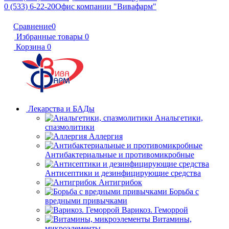
0 (533) 6-22-20
Офис компании "Вивафарм"
Сравнение
0
Избранные товары
0
Корзина
0
Лекарства и БАДы
Анальгетики,
спазмолитики
Аллергия
Антибактериальные и противомикробные
Антисептики и дезинфицирующие средства
Антигрибок
Борьба с
вредными привычками
Варикоз. Геморрой
Витамины,
микроэлементы