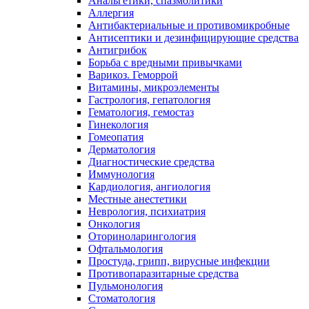
Анальгетики, спазмолитики
Аллергия
Антибактериальные и противомикробные
Антисептики и дезинфицирующие средства
Антигрибок
Борьба с вредными привычками
Варикоз. Геморрой
Витамины, микроэлементы
Гастрология, гепатология
Гематология, гемостаз
Гинекология
Гомеопатия
Дерматология
Диагностические средства
Иммунология
Кардиология, ангиология
Местные анестетики
Неврология, психиатрия
Онкология
Оториноларингология
Офтальмология
Простуда, грипп, вирусные инфекции
Противопаразитарные средства
Пульмонология
Стоматология