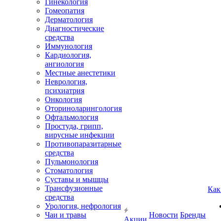
Гинекология
Гомеопатия
Дерматология
Диагностические
средства
Иммунология
Кардиология,
ангиология
Местные анестетики
Неврология,
психиатрия
Онкология
Оториноларингология
Офтальмология
Простуда, грипп,
вирусные инфекции
Противопаразитарные
средства
Пульмонология
Стоматология
Суставы и мышцы
Трансфузионные
Как
средства
Урология, нефрология
Чаи и травы
Новости
Бренды
Акции