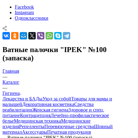
Facebook
Instagram
Одноклассники
Ватные палочки "IPEK" №100
(запаска)
Главная
—
Каталог
—
Гигиена
Лекарства и БАДы
Уход за собой
Товары для мамы и
малышей
Декоративная косметика
Средства
реабилитации
Женская гигиена
Здоровое и спец.
питание
Контрацепция
Лечебно-профилактическое
белье
Медицинская техника
Медицинские
изделия
Репелленты
Перевязочные средства
Шовный
материал
Аксессуары
Печатная продукция
—
Ватные палочки "IPEK" №100 (запаска)