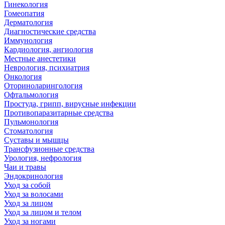
Гинекология
Гомеопатия
Дерматология
Диагностические средства
Иммунология
Кардиология, ангиология
Местные анестетики
Неврология, психиатрия
Онкология
Оториноларингология
Офтальмология
Простуда, грипп, вирусные инфекции
Противопаразитарные средства
Пульмонология
Стоматология
Суставы и мышцы
Трансфузионные средства
Урология, нефрология
Чаи и травы
Эндокринология
Уход за собой
Уход за волосами
Уход за лицом
Уход за лицом и телом
Уход за ногами