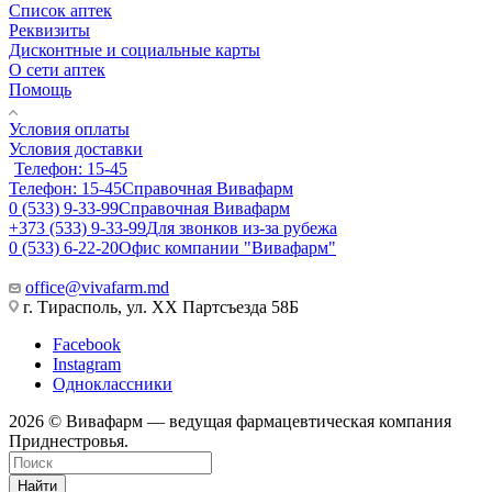
Список аптек
Реквизиты
Дисконтные и социальные карты
О сети аптек
Помощь
Условия оплаты
Условия доставки
Телефон: 15-45
Телефон: 15-45
Справочная Вивафарм
0 (533) 9-33-99
Справочная Вивафарм
+373 (533) 9-33-99
Для звонков из-за рубежа
0 (533) 6-22-20
Офис компании "Вивафарм"
office@vivafarm.md
г. Тирасполь, ул. ХХ Партсъезда 58Б
Facebook
Instagram
Одноклассники
2026 © Вивафарм — ведущая фармацевтическая компания
Приднестровья.
Найти