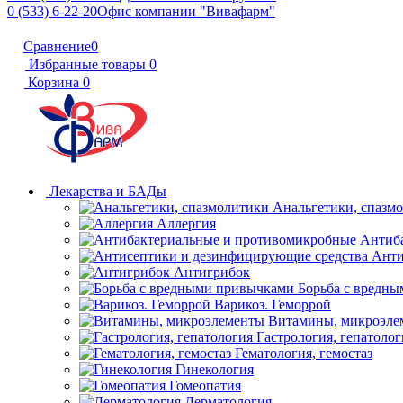
0 (533) 6-22-20
Офис компании "Вивафарм"
Сравнение
0
Избранные товары
0
Корзина
0
Лекарства и БАДы
Анальгетики, спазм
Аллергия
Антиб
Анти
Антигрибок
Борьба с вредн
Варикоз. Геморрой
Витамины, микроэле
Гастрология, гепатолог
Гематология, гемостаз
Гинекология
Гомеопатия
Дерматология