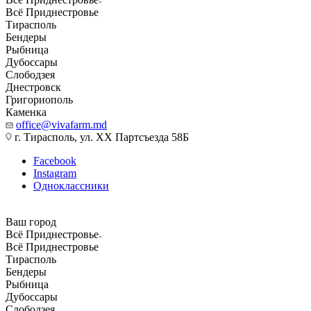
Всё Приднестровье
Тирасполь
Бендеры
Рыбница
Дубоссары
Слободзея
Днестровск
Григориополь
Каменка
office@vivafarm.md
г. Тирасполь, ул. ХХ Партсъезда 58Б
Facebook
Instagram
Одноклассники
Ваш город
Всё Приднестровье
Всё Приднестровье
Тирасполь
Бендеры
Рыбница
Дубоссары
Слободзея