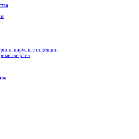
ства
ия
 грипп, вирусные инфекции
рные средства
тва