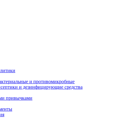
олитики
актериальные и противомикробные
септики и дезинфицирующие средства
ыми привычками
менты
ия