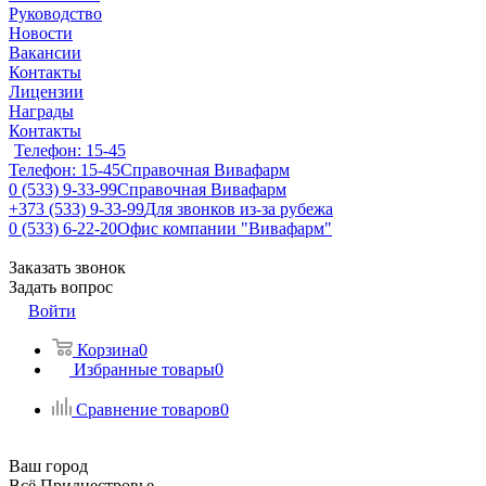
Руководство
Новости
Вакансии
Контакты
Лицензии
Награды
Контакты
Телефон: 15-45
Телефон: 15-45
Справочная Вивафарм
0 (533) 9-33-99
Справочная Вивафарм
+373 (533) 9-33-99
Для звонков из-за рубежа
0 (533) 6-22-20
Офис компании "Вивафарм"
Заказать звонок
Задать вопрос
Войти
Корзина
0
Избранные товары
0
Сравнение товаров
0
Ваш город
Всё Приднестровье