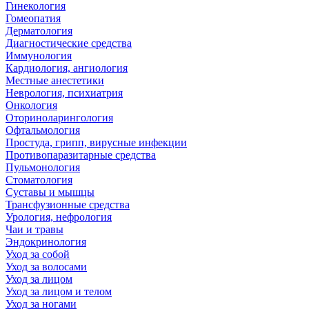
Гинекология
Гомеопатия
Дерматология
Диагностические средства
Иммунология
Кардиология, ангиология
Местные анестетики
Неврология, психиатрия
Онкология
Оториноларингология
Офтальмология
Простуда, грипп, вирусные инфекции
Противопаразитарные средства
Пульмонология
Стоматология
Суставы и мышцы
Трансфузионные средства
Урология, нефрология
Чаи и травы
Эндокринология
Уход за собой
Уход за волосами
Уход за лицом
Уход за лицом и телом
Уход за ногами