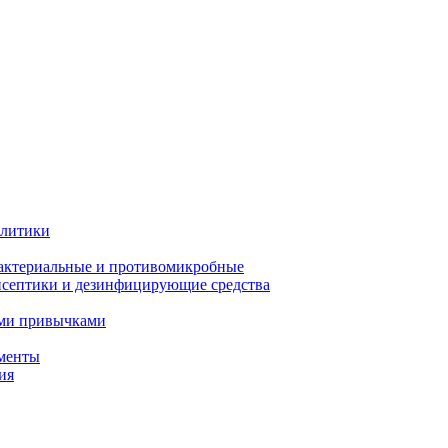
олитики
актериальные и противомикробные
септики и дезинфицирующие средства
ыми привычками
менты
ия