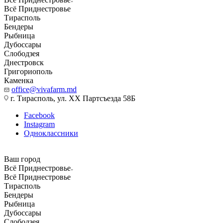
Всё Приднестровье
Тирасполь
Бендеры
Рыбница
Дубоссары
Слободзея
Днестровск
Григориополь
Каменка
office@vivafarm.md
г. Тирасполь, ул. ХХ Партсъезда 58Б
Facebook
Instagram
Одноклассники
Ваш город
Всё Приднестровье
Всё Приднестровье
Тирасполь
Бендеры
Рыбница
Дубоссары
Слободзея