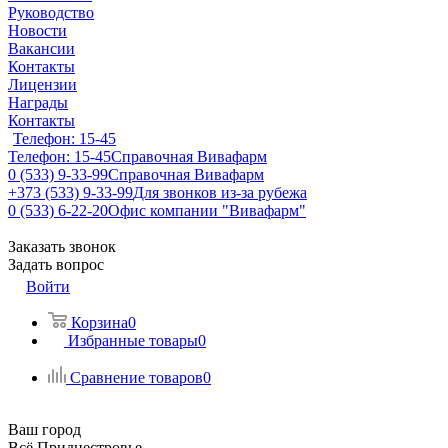
Руководство
Новости
Вакансии
Контакты
Лицензии
Награды
Контакты
Телефон: 15-45
Телефон: 15-45
Справочная Вивафарм
0 (533) 9-33-99
Справочная Вивафарм
+373 (533) 9-33-99
Для звонков из-за рубежа
0 (533) 6-22-20
Офис компании "Вивафарм"
Заказать звонок
Задать вопрос
Войти
Корзина
0
Избранные товары
0
Сравнение товаров
0
Ваш город
Всё Приднестровье