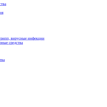
ства
ия
 грипп, вирусные инфекции
рные средства
тва