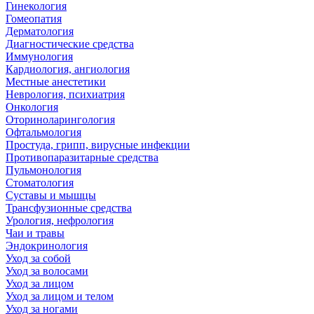
Гинекология
Гомеопатия
Дерматология
Диагностические средства
Иммунология
Кардиология, ангиология
Местные анестетики
Неврология, психиатрия
Онкология
Оториноларингология
Офтальмология
Простуда, грипп, вирусные инфекции
Противопаразитарные средства
Пульмонология
Стоматология
Суставы и мышцы
Трансфузионные средства
Урология, нефрология
Чаи и травы
Эндокринология
Уход за собой
Уход за волосами
Уход за лицом
Уход за лицом и телом
Уход за ногами