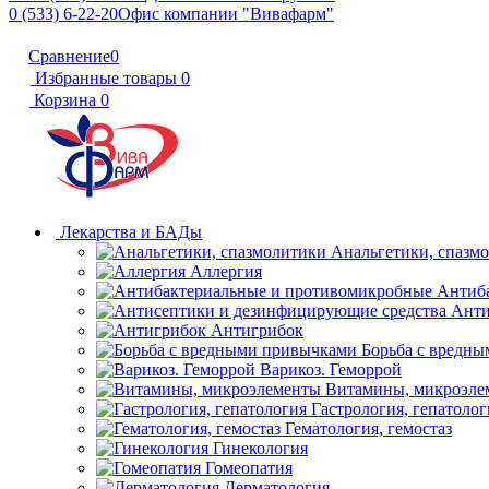
0 (533) 6-22-20
Офис компании "Вивафарм"
Сравнение
0
Избранные товары
0
Корзина
0
Лекарства и БАДы
Анальгетики, спазм
Аллергия
Антиб
Анти
Антигрибок
Борьба с вредн
Варикоз. Геморрой
Витамины, микроэле
Гастрология, гепатолог
Гематология, гемостаз
Гинекология
Гомеопатия
Дерматология