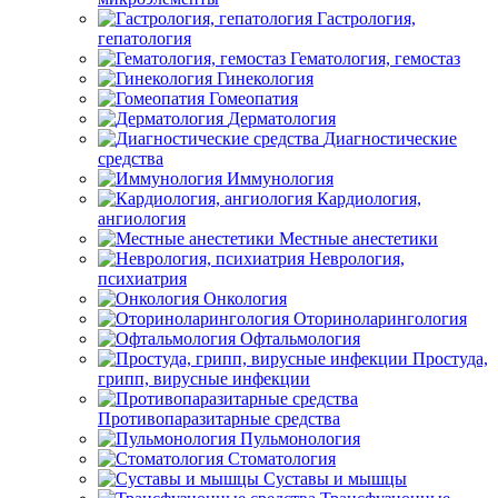
Гастрология,
гепатология
Гематология, гемостаз
Гинекология
Гомеопатия
Дерматология
Диагностические
средства
Иммунология
Кардиология,
ангиология
Местные анестетики
Неврология,
психиатрия
Онкология
Оториноларингология
Офтальмология
Простуда,
грипп, вирусные инфекции
Противопаразитарные средства
Пульмонология
Стоматология
Суставы и мышцы