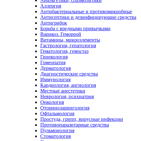
Анальгетики, спазмолитики
Аллергия
Антибактериальные и противомикробные
Антисептики и дезинфицирующие средства
Антигрибок
Борьба с вредными привычками
Варикоз. Геморрой
Витамины, микроэлементы
Гастрология, гепатология
Гематология, гемостаз
Гинекология
Гомеопатия
Дерматология
Диагностические средства
Иммунология
Кардиология, ангиология
Местные анестетики
Неврология, психиатрия
Онкология
Оториноларингология
Офтальмология
Простуда, грипп, вирусные инфекции
Противопаразитарные средства
Пульмонология
Стоматология