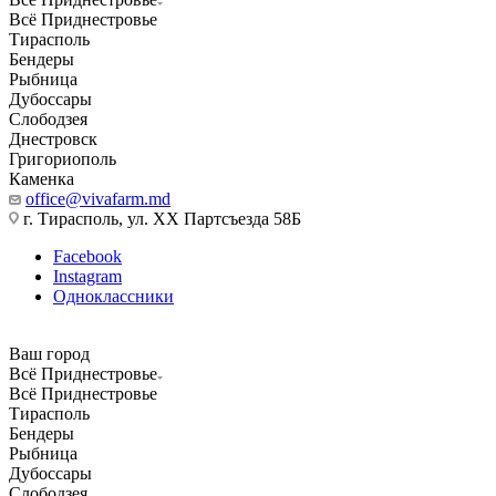
Всё Приднестровье
Тирасполь
Бендеры
Рыбница
Дубоссары
Слободзея
Днестровск
Григориополь
Каменка
office@vivafarm.md
г. Тирасполь, ул. ХХ Партсъезда 58Б
Facebook
Instagram
Одноклассники
Ваш город
Всё Приднестровье
Всё Приднестровье
Тирасполь
Бендеры
Рыбница
Дубоссары
Слободзея