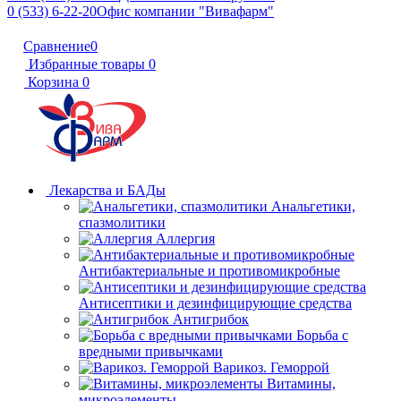
0 (533) 6-22-20
Офис компании "Вивафарм"
Сравнение
0
Избранные товары
0
Корзина
0
Лекарства и БАДы
Анальгетики,
спазмолитики
Аллергия
Антибактериальные и противомикробные
Антисептики и дезинфицирующие средства
Антигрибок
Борьба с
вредными привычками
Варикоз. Геморрой
Витамины,
микроэлементы