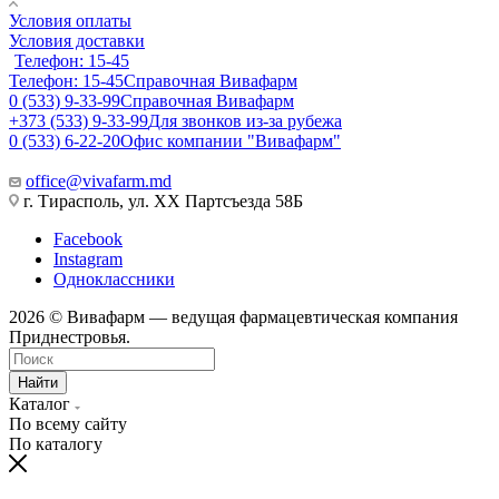
Условия оплаты
Условия доставки
Телефон: 15-45
Телефон: 15-45
Справочная Вивафарм
0 (533) 9-33-99
Справочная Вивафарм
+373 (533) 9-33-99
Для звонков из-за рубежа
0 (533) 6-22-20
Офис компании "Вивафарм"
office@vivafarm.md
г. Тирасполь, ул. ХХ Партсъезда 58Б
Facebook
Instagram
Одноклассники
2026 © Вивафарм — ведущая фармацевтическая компания
Приднестровья.
Найти
Каталог
По всему сайту
По каталогу