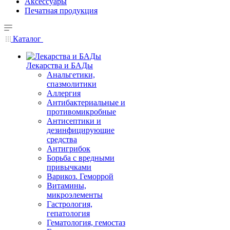
Аксессуары
Печатная продукция
Каталог
Лекарства и БАДы
Анальгетики,
спазмолитики
Аллергия
Антибактериальные и
противомикробные
Антисептики и
дезинфицирующие
средства
Антигрибок
Борьба с вредными
привычками
Варикоз. Геморрой
Витамины,
микроэлементы
Гастрология,
гепатология
Гематология, гемостаз