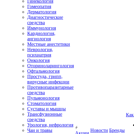
Гинекология
Гомеопатия
Дерматология
Диагностические
средства
Иммунология
Кардиология,
ангиология
Местные анестетики
Неврология,
психиатрия
Онкология
Оториноларингология
Офтальмология
Простуда, грипп,
вирусные инфекции
Противопаразитарные
средства
Пульмонология
Стоматология
Суставы и мышцы
Трансфузионные
Как
средства
Урология, нефрология
Чаи и травы
Новости
Бренды
Акции