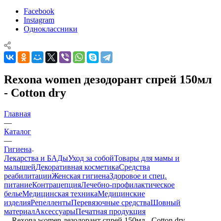
Facebook
Instagram
Одноклассники
Rexona women дезодорант спрей 150мл
- Cotton dry
Главная
—
Каталог
—
Гигиена
Лекарства и БАДы
Уход за собой
Товары для мамы и
малышей
Декоративная косметика
Средства
реабилитации
Женская гигиена
Здоровое и спец.
питание
Контрацепция
Лечебно-профилактическое
белье
Медицинская техника
Медицинские
изделия
Репелленты
Перевязочные средства
Шовный
материал
Аксессуары
Печатная продукция
—
Rexona women дезодорант спрей 150мл - Cotton dry