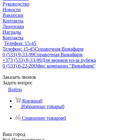
Руководство
Новости
Вакансии
Контакты
Лицензии
Награды
Контакты
Телефон: 15-45
Телефон: 15-45
Справочная Вивафарм
0 (533) 9-33-99
Справочная Вивафарм
+373 (533) 9-33-99
Для звонков из-за рубежа
0 (533) 6-22-20
Офис компании "Вивафарм"
Заказать звонок
Задать вопрос
Войти
Корзина
0
Избранные товары
0
Сравнение товаров
0
Ваш город
Всё Приднестровье