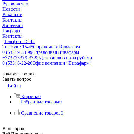
Руководство
Новости
Вакансии
Контакты
Лицензии
Награды
Контакты
Телефон: 15-45
Телефон: 15-45
Справочная Вивафарм
0 (533) 9-33-99
Справочная Вивафарм
+373 (533) 9-33-99
Для звонков из-за рубежа
0 (533) 6-22-20
Офис компании "Вивафарм"
Заказать звонок
Задать вопрос
Войти
Корзина
0
Избранные товары
0
Сравнение товаров
0
Ваш город
Всё Приднестровье