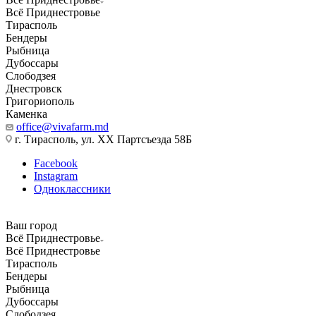
Всё Приднестровье
Тирасполь
Бендеры
Рыбница
Дубоссары
Слободзея
Днестровск
Григориополь
Каменка
office@vivafarm.md
г. Тирасполь, ул. ХХ Партсъезда 58Б
Facebook
Instagram
Одноклассники
Ваш город
Всё Приднестровье
Всё Приднестровье
Тирасполь
Бендеры
Рыбница
Дубоссары
Слободзея