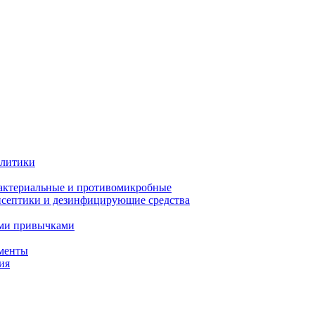
олитики
актериальные и противомикробные
септики и дезинфицирующие средства
ыми привычками
менты
ия