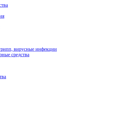
ства
ия
 грипп, вирусные инфекции
рные средства
тва