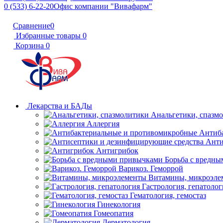
0 (533) 6-22-20
Офис компании "Вивафарм"
Сравнение
0
Избранные товары
0
Корзина
0
Лекарства и БАДы
Анальгетики, спазм
Аллергия
Антиб
Анти
Антигрибок
Борьба с вредн
Варикоз. Геморрой
Витамины, микроэле
Гастрология, гепатолог
Гематология, гемостаз
Гинекология
Гомеопатия
Дерматология