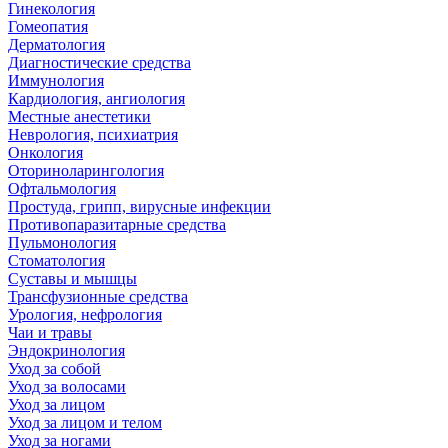
Гинекология
Гомеопатия
Дерматология
Диагностические средства
Иммунология
Кардиология, ангиология
Местные анестетики
Неврология, психиатрия
Онкология
Оториноларингология
Офтальмология
Простуда, грипп, вирусные инфекции
Противопаразитарные средства
Пульмонология
Стоматология
Суставы и мышцы
Трансфузионные средства
Урология, нефрология
Чаи и травы
Эндокринология
Уход за собой
Уход за волосами
Уход за лицом
Уход за лицом и телом
Уход за ногами