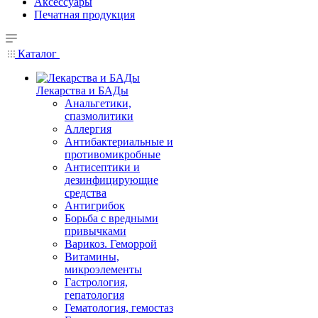
Аксессуары
Печатная продукция
Каталог
Лекарства и БАДы
Анальгетики,
спазмолитики
Аллергия
Антибактериальные и
противомикробные
Антисептики и
дезинфицирующие
средства
Антигрибок
Борьба с вредными
привычками
Варикоз. Геморрой
Витамины,
микроэлементы
Гастрология,
гепатология
Гематология, гемостаз