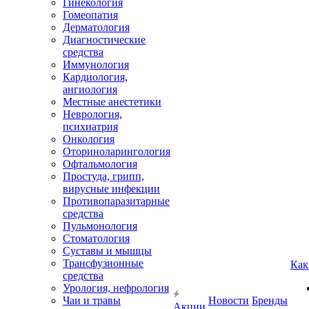
Гинекология
Гомеопатия
Дерматология
Диагностические
средства
Иммунология
Кардиология,
ангиология
Местные анестетики
Неврология,
психиатрия
Онкология
Оториноларингология
Офтальмология
Простуда, грипп,
вирусные инфекции
Противопаразитарные
средства
Пульмонология
Стоматология
Суставы и мышцы
Трансфузионные
Как
средства
Урология, нефрология
Чаи и травы
Новости
Бренды
Акции