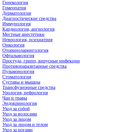
Гинекология
Гомеопатия
Дерматология
Диагностические средства
Иммунология
Кардиология, ангиология
Местные анестетики
Неврология, психиатрия
Онкология
Оториноларингология
Офтальмология
Простуда, грипп, вирусные инфекции
Противопаразитарные средства
Пульмонология
Стоматология
Суставы и мышцы
Трансфузионные средства
Урология, нефрология
Чаи и травы
Эндокринология
Уход за собой
Уход за волосами
Уход за лицом
Уход за лицом и телом
Уход за ногами