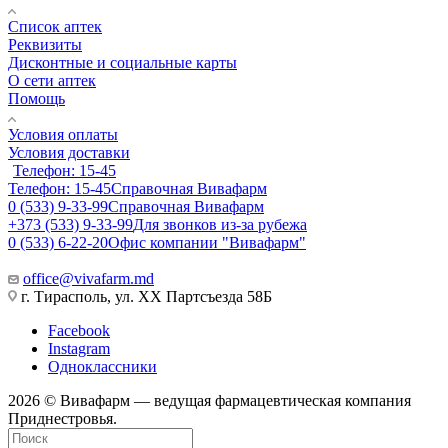
Список аптек
Реквизиты
Дисконтные и социальные карты
О сети аптек
Помощь
Условия оплаты
Условия доставки
Телефон: 15-45
Телефон: 15-45
Справочная Вивафарм
0 (533) 9-33-99
Справочная Вивафарм
+373 (533) 9-33-99
Для звонков из-за рубежа
0 (533) 6-22-20
Офис компании "Вивафарм"
office@vivafarm.md
г. Тирасполь, ул. ХХ Партсъезда 58Б
Facebook
Instagram
Одноклассники
2026 © Вивафарм — ведущая фармацевтическая компания
Приднестровья.