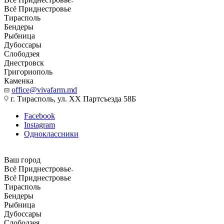
Всё Приднестровье
Тирасполь
Бендеры
Рыбница
Дубоссары
Слободзея
Днестровск
Григориополь
Каменка
office@vivafarm.md
г. Тирасполь, ул. ХХ Партсъезда 58Б
Facebook
Instagram
Одноклассники
Ваш город
Всё Приднестровье
Всё Приднестровье
Тирасполь
Бендеры
Рыбница
Дубоссары
Слободзея