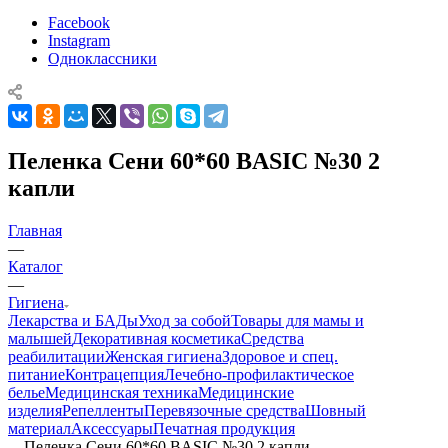
Facebook
Instagram
Одноклассники
Пеленка Сени 60*60 BASIC №30 2
капли
Главная
—
Каталог
—
Гигиена
Лекарства и БАДы
Уход за собой
Товары для мамы и
малышей
Декоративная косметика
Средства
реабилитации
Женская гигиена
Здоровое и спец.
питание
Контрацепция
Лечебно-профилактическое
белье
Медицинская техника
Медицинские
изделия
Репелленты
Перевязочные средства
Шовный
материал
Аксессуары
Печатная продукция
—
Пеленка Сени 60*60 BASIC №30 2 капли