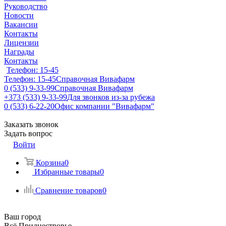
Руководство
Новости
Вакансии
Контакты
Лицензии
Награды
Контакты
Телефон: 15-45
Телефон: 15-45
Справочная Вивафарм
0 (533) 9-33-99
Справочная Вивафарм
+373 (533) 9-33-99
Для звонков из-за рубежа
0 (533) 6-22-20
Офис компании "Вивафарм"
Заказать звонок
Задать вопрос
Войти
Корзина
0
Избранные товары
0
Сравнение товаров
0
Ваш город
Всё Приднестровье