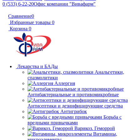
0 (533) 6-22-20
Офис компании "Вивафарм"
Сравнение
0
Избранные товары
0
Корзина
0
Лекарства и БАДы
Анальгетики,
спазмолитики
Аллергия
Антибактериальные и противомикробные
Антисептики и дезинфицирующие средства
Антигрибок
Борьба с
вредными привычками
Варикоз. Геморрой
Витамины,
микроэлементы