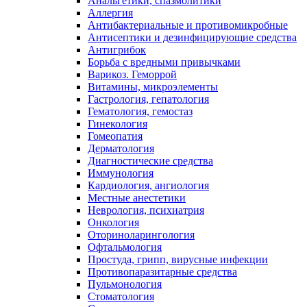
Анальгетики, спазмолитики
Аллергия
Антибактериальные и противомикробные
Антисептики и дезинфицирующие средства
Антигрибок
Борьба с вредными привычками
Варикоз. Геморрой
Витамины, микроэлементы
Гастрология, гепатология
Гематология, гемостаз
Гинекология
Гомеопатия
Дерматология
Диагностические средства
Иммунология
Кардиология, ангиология
Местные анестетики
Неврология, психиатрия
Онкология
Оториноларингология
Офтальмология
Простуда, грипп, вирусные инфекции
Противопаразитарные средства
Пульмонология
Стоматология