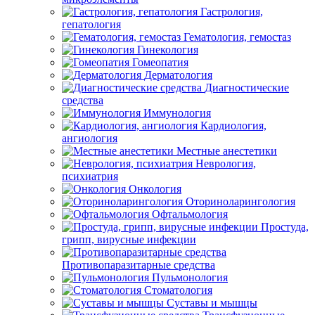
Гастрология,
гепатология
Гематология, гемостаз
Гинекология
Гомеопатия
Дерматология
Диагностические
средства
Иммунология
Кардиология,
ангиология
Местные анестетики
Неврология,
психиатрия
Онкология
Оториноларингология
Офтальмология
Простуда,
грипп, вирусные инфекции
Противопаразитарные средства
Пульмонология
Стоматология
Суставы и мышцы