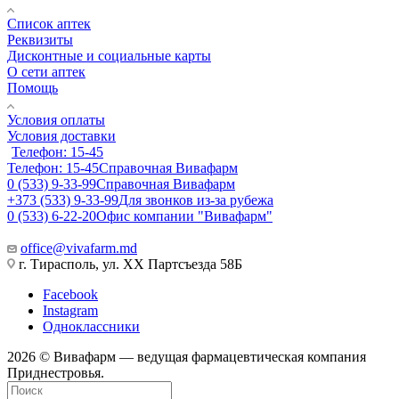
Список аптек
Реквизиты
Дисконтные и социальные карты
О сети аптек
Помощь
Условия оплаты
Условия доставки
Телефон: 15-45
Телефон: 15-45
Справочная Вивафарм
0 (533) 9-33-99
Справочная Вивафарм
+373 (533) 9-33-99
Для звонков из-за рубежа
0 (533) 6-22-20
Офис компании "Вивафарм"
office@vivafarm.md
г. Тирасполь, ул. ХХ Партсъезда 58Б
Facebook
Instagram
Одноклассники
2026 © Вивафарм — ведущая фармацевтическая компания
Приднестровья.