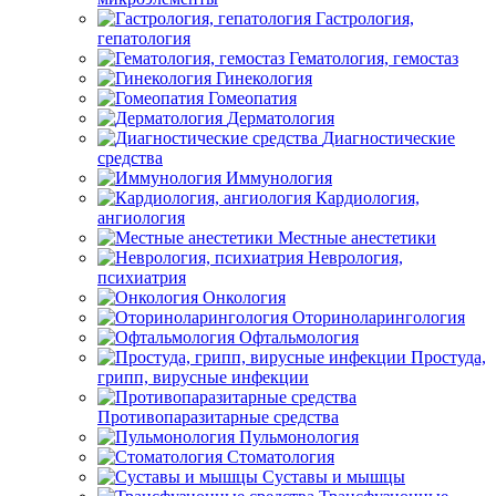
Гастрология,
гепатология
Гематология, гемостаз
Гинекология
Гомеопатия
Дерматология
Диагностические
средства
Иммунология
Кардиология,
ангиология
Местные анестетики
Неврология,
психиатрия
Онкология
Оториноларингология
Офтальмология
Простуда,
грипп, вирусные инфекции
Противопаразитарные средства
Пульмонология
Стоматология
Суставы и мышцы