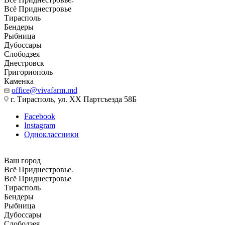
Всё Приднестровье
Тирасполь
Бендеры
Рыбница
Дубоссары
Слободзея
Днестровск
Григориополь
Каменка
office@vivafarm.md
г. Тирасполь, ул. ХХ Партсъезда 58Б
Facebook
Instagram
Одноклассники
Ваш город
Всё Приднестровье
Всё Приднестровье
Тирасполь
Бендеры
Рыбница
Дубоссары
Слободзея