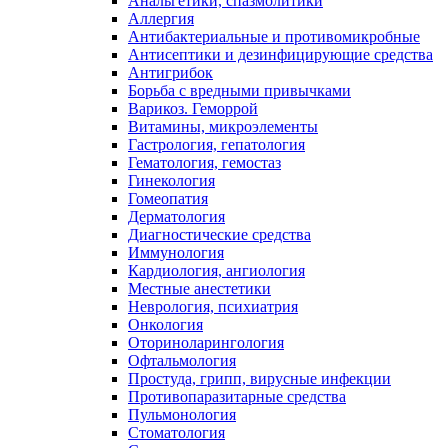
Анальгетики, спазмолитики
Аллергия
Антибактериальные и противомикробные
Антисептики и дезинфицирующие средства
Антигрибок
Борьба с вредными привычками
Варикоз. Геморрой
Витамины, микроэлементы
Гастрология, гепатология
Гематология, гемостаз
Гинекология
Гомеопатия
Дерматология
Диагностические средства
Иммунология
Кардиология, ангиология
Местные анестетики
Неврология, психиатрия
Онкология
Оториноларингология
Офтальмология
Простуда, грипп, вирусные инфекции
Противопаразитарные средства
Пульмонология
Стоматология