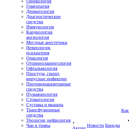
Гинекология
Гомеопатия
Дерматология
Диагностические
средства
Иммунология
Кардиология,
ангиология
Местные анестетики
Неврология,
психиатрия
Онкология
Оториноларингология
Офтальмология
Простуда, грипп,
вирусные инфекции
Противопаразитарные
средства
Пульмонология
Стоматология
Суставы и мышцы
Трансфузионные
Как
средства
Урология, нефрология
Чаи и травы
Новости
Бренды
Акции