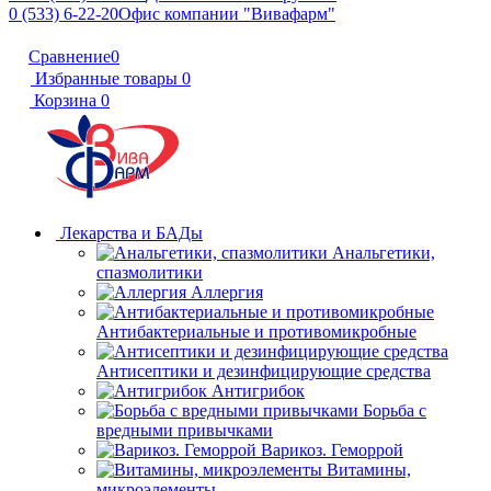
0 (533) 6-22-20
Офис компании "Вивафарм"
Сравнение
0
Избранные товары
0
Корзина
0
Лекарства и БАДы
Анальгетики,
спазмолитики
Аллергия
Антибактериальные и противомикробные
Антисептики и дезинфицирующие средства
Антигрибок
Борьба с
вредными привычками
Варикоз. Геморрой
Витамины,
микроэлементы