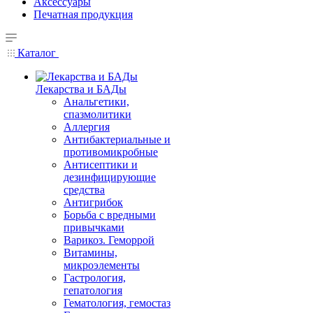
Аксессуары
Печатная продукция
Каталог
Лекарства и БАДы
Анальгетики,
спазмолитики
Аллергия
Антибактериальные и
противомикробные
Антисептики и
дезинфицирующие
средства
Антигрибок
Борьба с вредными
привычками
Варикоз. Геморрой
Витамины,
микроэлементы
Гастрология,
гепатология
Гематология, гемостаз