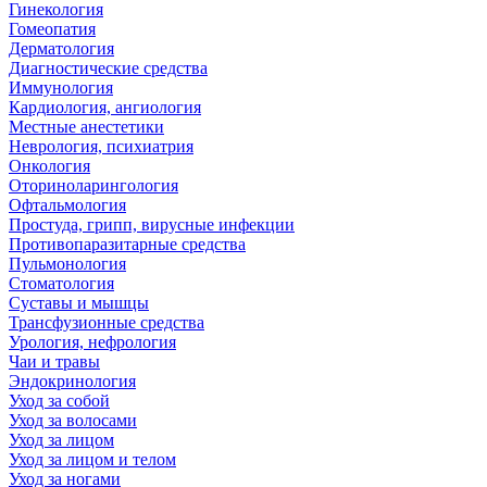
Гинекология
Гомеопатия
Дерматология
Диагностические средства
Иммунология
Кардиология, ангиология
Местные анестетики
Неврология, психиатрия
Онкология
Оториноларингология
Офтальмология
Простуда, грипп, вирусные инфекции
Противопаразитарные средства
Пульмонология
Стоматология
Суставы и мышцы
Трансфузионные средства
Урология, нефрология
Чаи и травы
Эндокринология
Уход за собой
Уход за волосами
Уход за лицом
Уход за лицом и телом
Уход за ногами