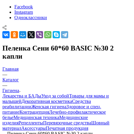
Facebook
Instagram
Одноклассники
Пеленка Сени 60*60 BASIC №30 2
капли
Главная
—
Каталог
—
Гигиена
Лекарства и БАДы
Уход за собой
Товары для мамы и
малышей
Декоративная косметика
Средства
реабилитации
Женская гигиена
Здоровое и спец.
питание
Контрацепция
Лечебно-профилактическое
белье
Медицинская техника
Медицинские
изделия
Репелленты
Перевязочные средства
Шовный
материал
Аксессуары
Печатная продукция
—
Пеленка Сени 60*60 BASIC №30 2 капли