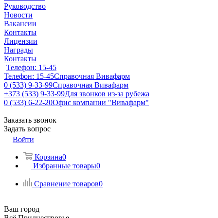
Руководство
Новости
Вакансии
Контакты
Лицензии
Награды
Контакты
Телефон: 15-45
Телефон: 15-45
Справочная Вивафарм
0 (533) 9-33-99
Справочная Вивафарм
+373 (533) 9-33-99
Для звонков из-за рубежа
0 (533) 6-22-20
Офис компании "Вивафарм"
Заказать звонок
Задать вопрос
Войти
Корзина
0
Избранные товары
0
Сравнение товаров
0
Ваш город
Всё Приднестровье