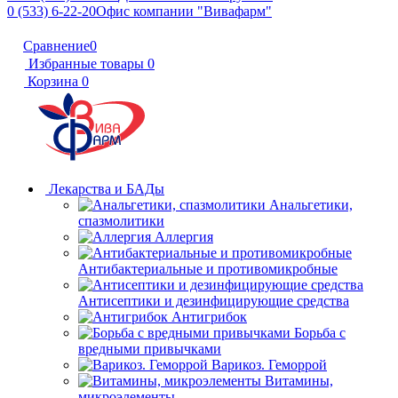
0 (533) 6-22-20
Офис компании "Вивафарм"
Сравнение
0
Избранные товары
0
Корзина
0
Лекарства и БАДы
Анальгетики,
спазмолитики
Аллергия
Антибактериальные и противомикробные
Антисептики и дезинфицирующие средства
Антигрибок
Борьба с
вредными привычками
Варикоз. Геморрой
Витамины,
микроэлементы