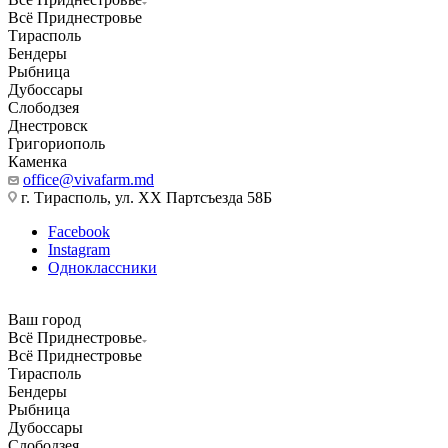
Всё Приднестровье
Тирасполь
Бендеры
Рыбница
Дубоссары
Слободзея
Днестровск
Григориополь
Каменка
office@vivafarm.md
г. Тирасполь, ул. ХХ Партсъезда 58Б
Facebook
Instagram
Одноклассники
Ваш город
Всё Приднестровье
Всё Приднестровье
Тирасполь
Бендеры
Рыбница
Дубоссары
Слободзея