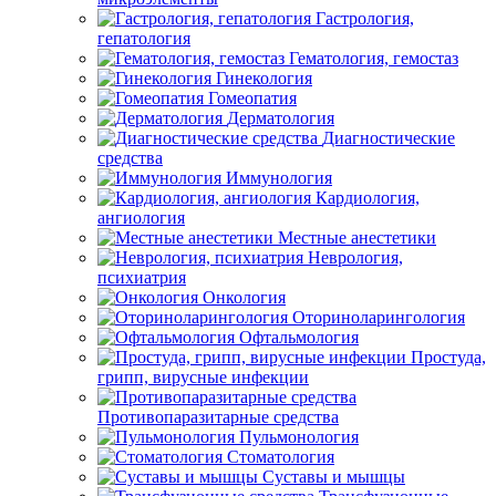
Гастрология,
гепатология
Гематология, гемостаз
Гинекология
Гомеопатия
Дерматология
Диагностические
средства
Иммунология
Кардиология,
ангиология
Местные анестетики
Неврология,
психиатрия
Онкология
Оториноларингология
Офтальмология
Простуда,
грипп, вирусные инфекции
Противопаразитарные средства
Пульмонология
Стоматология
Суставы и мышцы