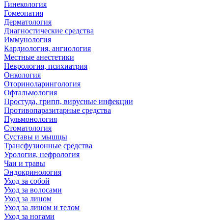
Гинекология
Гомеопатия
Дерматология
Диагностические средства
Иммунология
Кардиология, ангиология
Местные анестетики
Неврология, психиатрия
Онкология
Оториноларингология
Офтальмология
Простуда, грипп, вирусные инфекции
Противопаразитарные средства
Пульмонология
Стоматология
Суставы и мышцы
Трансфузионные средства
Урология, нефрология
Чаи и травы
Эндокринология
Уход за собой
Уход за волосами
Уход за лицом
Уход за лицом и телом
Уход за ногами