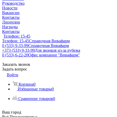
Руководство
Новости
Вакансии
Контакты
Лицензии
Награды
Контакты
Телефон: 15-45
Телефон: 15-45
Справочная Вивафарм
0 (533) 9-33-99
Справочная Вивафарм
+373 (533) 9-33-99
Для звонков из-за рубежа
0 (533) 6-22-20
Офис компании "Вивафарм"
Заказать звонок
Задать вопрос
Войти
Корзина
0
Избранные товары
0
Сравнение товаров
0
Ваш город
Всё Приднестровье