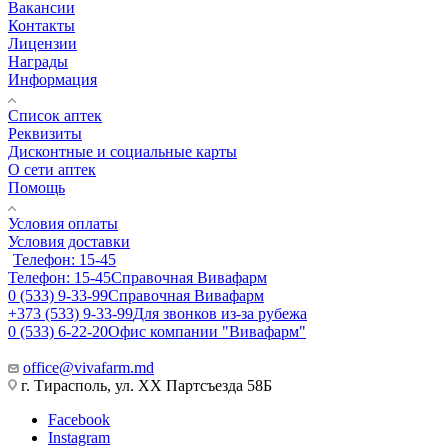
Вакансии
Контакты
Лицензии
Награды
Информация
Список аптек
Реквизиты
Дисконтные и социальные карты
О сети аптек
Помощь
Условия оплаты
Условия доставки
Телефон: 15-45
Телефон: 15-45
Справочная Вивафарм
0 (533) 9-33-99
Справочная Вивафарм
+373 (533) 9-33-99
Для звонков из-за рубежа
0 (533) 6-22-20
Офис компании "Вивафарм"
office@vivafarm.md
г. Тирасполь, ул. ХХ Партсъезда 58Б
Facebook
Instagram