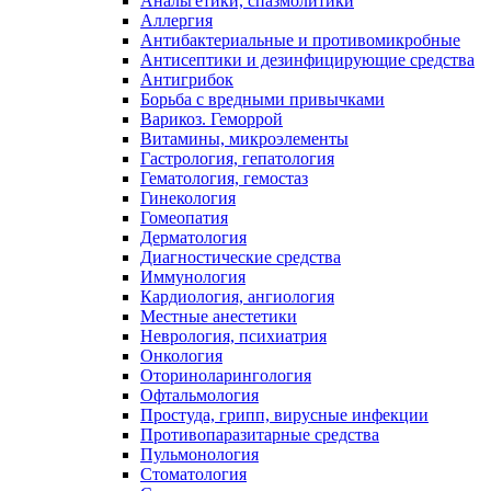
Анальгетики, спазмолитики
Аллергия
Антибактериальные и противомикробные
Антисептики и дезинфицирующие средства
Антигрибок
Борьба с вредными привычками
Варикоз. Геморрой
Витамины, микроэлементы
Гастрология, гепатология
Гематология, гемостаз
Гинекология
Гомеопатия
Дерматология
Диагностические средства
Иммунология
Кардиология, ангиология
Местные анестетики
Неврология, психиатрия
Онкология
Оториноларингология
Офтальмология
Простуда, грипп, вирусные инфекции
Противопаразитарные средства
Пульмонология
Стоматология