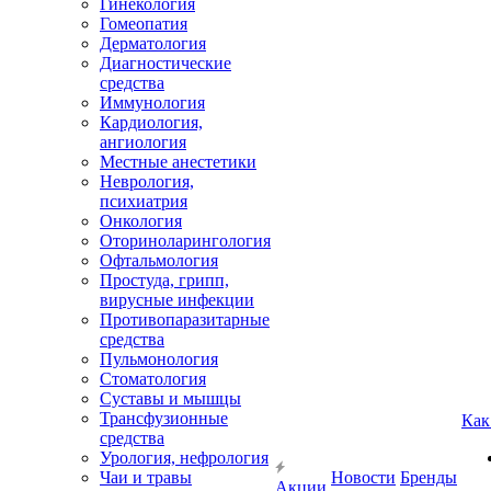
Гинекология
Гомеопатия
Дерматология
Диагностические
средства
Иммунология
Кардиология,
ангиология
Местные анестетики
Неврология,
психиатрия
Онкология
Оториноларингология
Офтальмология
Простуда, грипп,
вирусные инфекции
Противопаразитарные
средства
Пульмонология
Стоматология
Суставы и мышцы
Трансфузионные
Как
средства
Урология, нефрология
Чаи и травы
Новости
Бренды
Акции