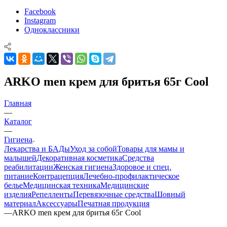
Facebook
Instagram
Одноклассники
ARKO men крем для бритья 65г Cool
Главная
—
Каталог
—
Гигиена
Лекарства и БАДы
Уход за собой
Товары для мамы и
малышей
Декоративная косметика
Средства
реабилитации
Женская гигиена
Здоровое и спец.
питание
Контрацепция
Лечебно-профилактическое
белье
Медицинская техника
Медицинские
изделия
Репелленты
Перевязочные средства
Шовный
материал
Аксессуары
Печатная продукция
—
ARKO men крем для бритья 65г Cool