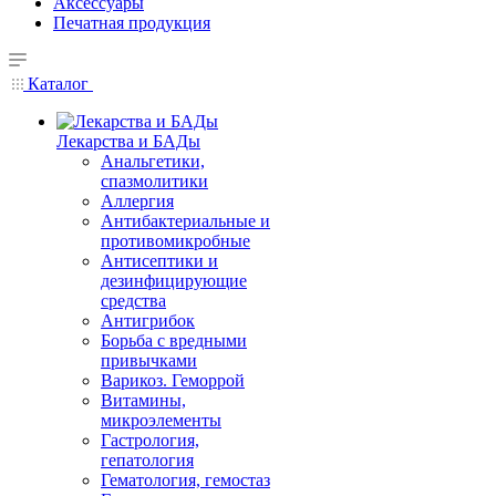
Аксессуары
Печатная продукция
Каталог
Лекарства и БАДы
Анальгетики,
спазмолитики
Аллергия
Антибактериальные и
противомикробные
Антисептики и
дезинфицирующие
средства
Антигрибок
Борьба с вредными
привычками
Варикоз. Геморрой
Витамины,
микроэлементы
Гастрология,
гепатология
Гематология, гемостаз