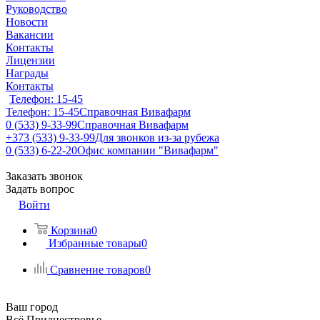
Руководство
Новости
Вакансии
Контакты
Лицензии
Награды
Контакты
Телефон: 15-45
Телефон: 15-45
Справочная Вивафарм
0 (533) 9-33-99
Справочная Вивафарм
+373 (533) 9-33-99
Для звонков из-за рубежа
0 (533) 6-22-20
Офис компании "Вивафарм"
Заказать звонок
Задать вопрос
Войти
Корзина
0
Избранные товары
0
Сравнение товаров
0
Ваш город
Всё Приднестровье