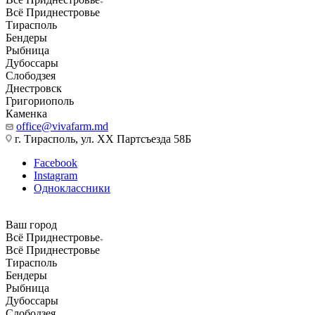
Всё Приднестровье
Тирасполь
Бендеры
Рыбница
Дубоссары
Слободзея
Днестровск
Григориополь
Каменка
office@vivafarm.md
г. Тирасполь, ул. ХХ Партсъезда 58Б
Facebook
Instagram
Одноклассники
Ваш город
Всё Приднестровье
Всё Приднестровье
Тирасполь
Бендеры
Рыбница
Дубоссары
Слободзея