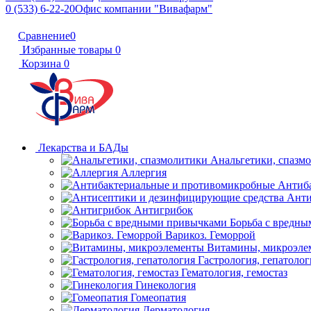
0 (533) 6-22-20
Офис компании "Вивафарм"
Сравнение
0
Избранные товары
0
Корзина
0
Лекарства и БАДы
Анальгетики, спазм
Аллергия
Антиб
Анти
Антигрибок
Борьба с вредн
Варикоз. Геморрой
Витамины, микроэле
Гастрология, гепатолог
Гематология, гемостаз
Гинекология
Гомеопатия
Дерматология