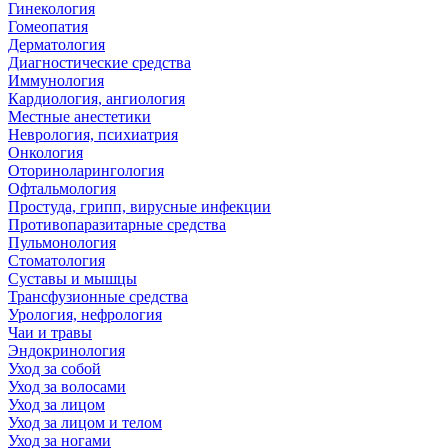
Гинекология
Гомеопатия
Дерматология
Диагностические средства
Иммунология
Кардиология, ангиология
Местные анестетики
Неврология, психиатрия
Онкология
Оториноларингология
Офтальмология
Простуда, грипп, вирусные инфекции
Противопаразитарные средства
Пульмонология
Стоматология
Суставы и мышцы
Трансфузионные средства
Урология, нефрология
Чаи и травы
Эндокринология
Уход за собой
Уход за волосами
Уход за лицом
Уход за лицом и телом
Уход за ногами