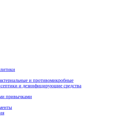
олитики
актериальные и противомикробные
септики и дезинфицирующие средства
ыми привычками
менты
ия