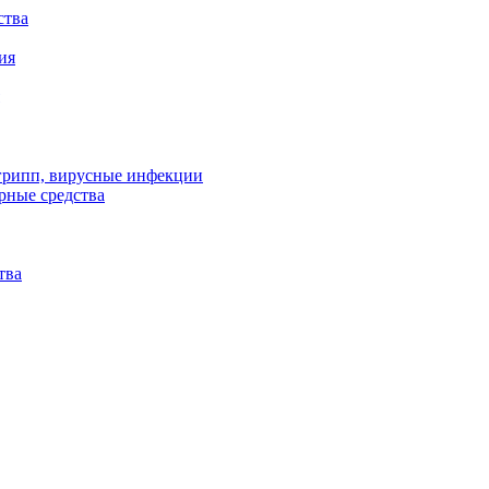
ства
ия
 грипп, вирусные инфекции
рные средства
тва