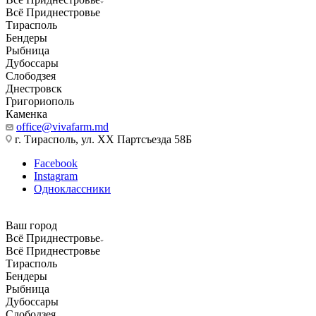
Всё Приднестровье
Тирасполь
Бендеры
Рыбница
Дубоссары
Слободзея
Днестровск
Григориополь
Каменка
office@vivafarm.md
г. Тирасполь, ул. ХХ Партсъезда 58Б
Facebook
Instagram
Одноклассники
Ваш город
Всё Приднестровье
Всё Приднестровье
Тирасполь
Бендеры
Рыбница
Дубоссары
Слободзея