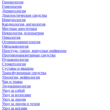
Гинекология
Гомеопатия
Дерматология
Диагностические средства
Иммунология
Кардиология, ангиология
Местные анестетики
Неврология, психиатрия
Онкология
Оториноларингология
Офтальмология
Простуда, грипп, вирусные инфекции
Противопаразитарные средства
Пульмонология
Стоматология
Суставы и мышцы
Трансфузионные средства
Урология, нефрология
Чаи и травы
Эндокринология
Уход за собой
Уход за волосами
Уход за лицом
Уход за лицом и телом
Уход за ногами