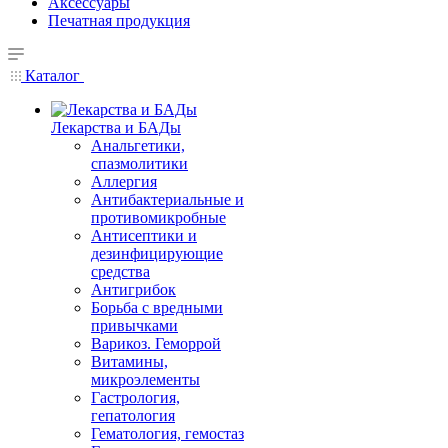
Аксессуары
Печатная продукция
Каталог
Лекарства и БАДы
Анальгетики,
спазмолитики
Аллергия
Антибактериальные и
противомикробные
Антисептики и
дезинфицирующие
средства
Антигрибок
Борьба с вредными
привычками
Варикоз. Геморрой
Витамины,
микроэлементы
Гастрология,
гепатология
Гематология, гемостаз