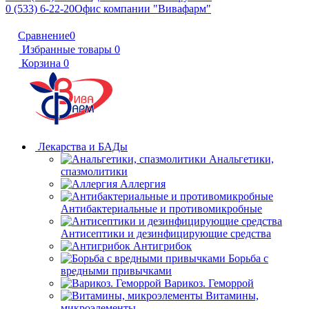
0 (533) 6-22-20
Офис компании "Вивафарм"
Сравнение
0
Избранные товары
0
Корзина
0
Лекарства и БАДы
Анальгетики,
спазмолитики
Аллергия
Антибактериальные и противомикробные
Антисептики и дезинфицирующие средства
Антигрибок
Борьба с
вредными привычками
Варикоз. Геморрой
Витамины,
микроэлементы