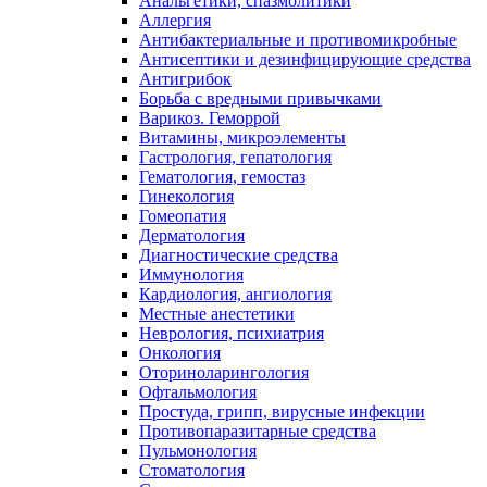
Анальгетики, спазмолитики
Аллергия
Антибактериальные и противомикробные
Антисептики и дезинфицирующие средства
Антигрибок
Борьба с вредными привычками
Варикоз. Геморрой
Витамины, микроэлементы
Гастрология, гепатология
Гематология, гемостаз
Гинекология
Гомеопатия
Дерматология
Диагностические средства
Иммунология
Кардиология, ангиология
Местные анестетики
Неврология, психиатрия
Онкология
Оториноларингология
Офтальмология
Простуда, грипп, вирусные инфекции
Противопаразитарные средства
Пульмонология
Стоматология