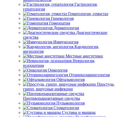
Гастрология,
гепатология
Гематология, гемостаз
Гинекология
Гомеопатия
Дерматология
Диагностические
средства
Иммунология
Кардиология,
ангиология
Местные анестетики
Неврология,
психиатрия
Онкология
Оториноларингология
Офтальмология
Простуда,
грипп, вирусные инфекции
Противопаразитарные средства
Пульмонология
Стоматология
Суставы и мышцы