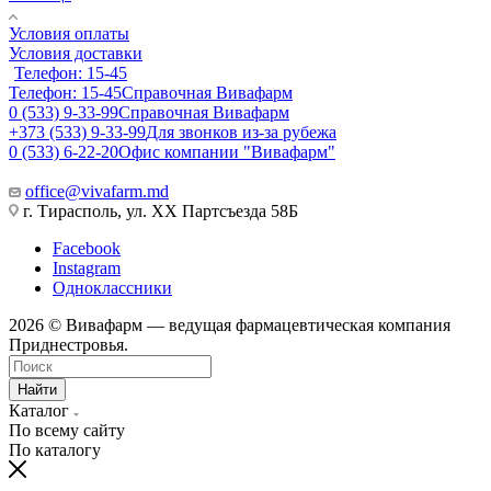
Условия оплаты
Условия доставки
Телефон: 15-45
Телефон: 15-45
Справочная Вивафарм
0 (533) 9-33-99
Справочная Вивафарм
+373 (533) 9-33-99
Для звонков из-за рубежа
0 (533) 6-22-20
Офис компании "Вивафарм"
office@vivafarm.md
г. Тирасполь, ул. ХХ Партсъезда 58Б
Facebook
Instagram
Одноклассники
2026 © Вивафарм — ведущая фармацевтическая компания
Приднестровья.
Найти
Каталог
По всему сайту
По каталогу