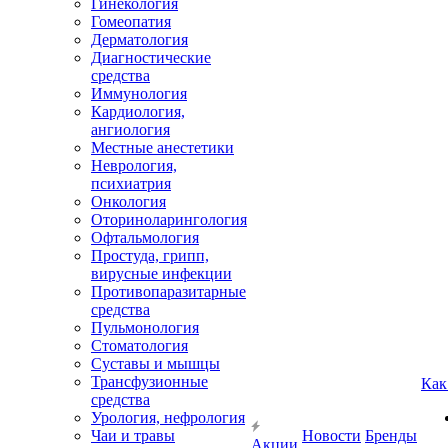
Гинекология
Гомеопатия
Дерматология
Диагностические
средства
Иммунология
Кардиология,
ангиология
Местные анестетики
Неврология,
психиатрия
Онкология
Оториноларингология
Офтальмология
Простуда, грипп,
вирусные инфекции
Противопаразитарные
средства
Пульмонология
Стоматология
Суставы и мышцы
Трансфузионные
Как
средства
Урология, нефрология
Чаи и травы
Новости
Бренды
Акции