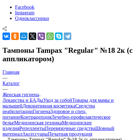
Facebook
Instagram
Одноклассники
Тампоны Tampax "Regular" №18 2к (с
аппликатором)
Главная
—
Каталог
—
Женская гигиена
Лекарства и БАДы
Уход за собой
Товары для мамы и
малышей
Декоративная косметика
Средства
реабилитации
Гигиена
Здоровое и спец.
питание
Контрацепция
Лечебно-профилактическое
белье
Медицинская техника
Медицинские
изделия
Репелленты
Перевязочные средства
Шовный
материал
Аксессуары
Печатная продукция
—
Тампоны Tampax "Regular" №18 2к (с аппликатором)