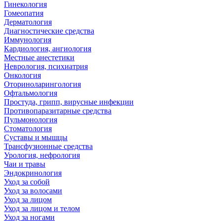
Гинекология
Гомеопатия
Дерматология
Диагностические средства
Иммунология
Кардиология, ангиология
Местные анестетики
Неврология, психиатрия
Онкология
Оториноларингология
Офтальмология
Простуда, грипп, вирусные инфекции
Противопаразитарные средства
Пульмонология
Стоматология
Суставы и мышцы
Трансфузионные средства
Урология, нефрология
Чаи и травы
Эндокринология
Уход за собой
Уход за волосами
Уход за лицом
Уход за лицом и телом
Уход за ногами