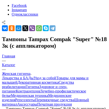
Facebook
Instagram
Одноклассники
Тампоны Tampax Compak "Super" №18
3к (с аппликатором)
Главная
—
Каталог
—
Женская гигиена
Лекарства и БАДы
Уход за собой
Товары для мамы и
малышей
Декоративная косметика
Средства
реабилитации
Гигиена
Здоровое и спец.
питание
Контрацепция
Лечебно-профилактическое
белье
Медицинская техника
Медицинские
изделия
Репелленты
Перевязочные средства
Шовный
материал
Аксессуары
Печатная продукция
—
Тампоны Tampax Compak "Super" №18 3к (с аппликатором)