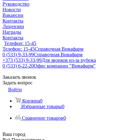
Руководство
Новости
Вакансии
Контакты
Лицензии
Награды
Контакты
Телефон: 15-45
Телефон: 15-45
Справочная Вивафарм
0 (533) 9-33-99
Справочная Вивафарм
+373 (533) 9-33-99
Для звонков из-за рубежа
0 (533) 6-22-20
Офис компании "Вивафарм"
Заказать звонок
Задать вопрос
Войти
Корзина
0
Избранные товары
0
Сравнение товаров
0
Ваш город
Всё Приднестровье