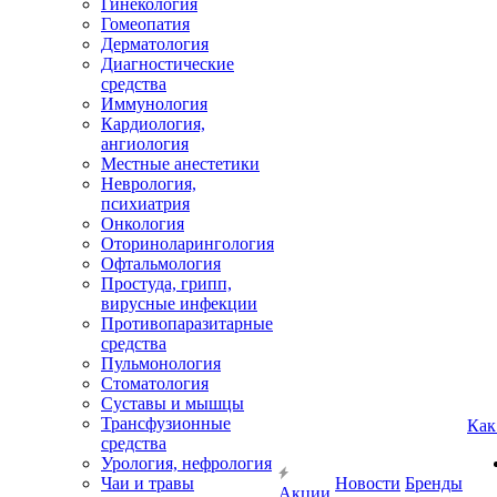
Гинекология
Гомеопатия
Дерматология
Диагностические
средства
Иммунология
Кардиология,
ангиология
Местные анестетики
Неврология,
психиатрия
Онкология
Оториноларингология
Офтальмология
Простуда, грипп,
вирусные инфекции
Противопаразитарные
средства
Пульмонология
Стоматология
Суставы и мышцы
Трансфузионные
Как
средства
Урология, нефрология
Чаи и травы
Новости
Бренды
Акции