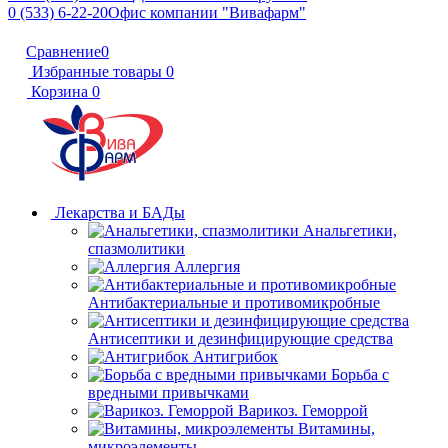
0 (533) 6-22-20
Офис компании "Вивафарм"
Сравнение
0
Избранные товары
0
Корзина
0
Лекарства и БАДы
Анальгетики,
спазмолитики
Аллергия
Антибактериальные и противомикробные
Антисептики и дезинфицирующие средства
Антигрибок
Борьба с
вредными привычками
Варикоз. Геморрой
Витамины,
микроэлементы