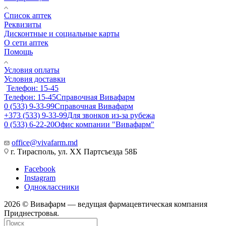
Список аптек
Реквизиты
Дисконтные и социальные карты
О сети аптек
Помощь
Условия оплаты
Условия доставки
Телефон: 15-45
Телефон: 15-45
Справочная Вивафарм
0 (533) 9-33-99
Справочная Вивафарм
+373 (533) 9-33-99
Для звонков из-за рубежа
0 (533) 6-22-20
Офис компании "Вивафарм"
office@vivafarm.md
г. Тирасполь, ул. ХХ Партсъезда 58Б
Facebook
Instagram
Одноклассники
2026 © Вивафарм — ведущая фармацевтическая компания
Приднестровья.