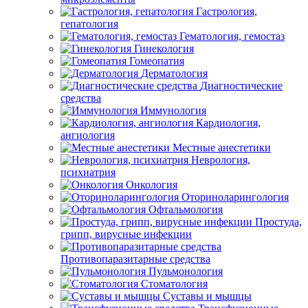
Гастрология,
гепатология
Гематология, гемостаз
Гинекология
Гомеопатия
Дерматология
Диагностические
средства
Иммунология
Кардиология,
ангиология
Местные анестетики
Неврология,
психиатрия
Онкология
Оториноларингология
Офтальмология
Простуда,
грипп, вирусные инфекции
Противопаразитарные средства
Пульмонология
Стоматология
Суставы и мышцы