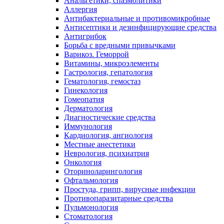
Анальгетики, спазмолитики
Аллергия
Антибактериальные и противомикробные
Антисептики и дезинфицирующие средства
Антигрибок
Борьба с вредными привычками
Варикоз. Геморрой
Витамины, микроэлементы
Гастрология, гепатология
Гематология, гемостаз
Гинекология
Гомеопатия
Дерматология
Диагностические средства
Иммунология
Кардиология, ангиология
Местные анестетики
Неврология, психиатрия
Онкология
Оториноларингология
Офтальмология
Простуда, грипп, вирусные инфекции
Противопаразитарные средства
Пульмонология
Стоматология