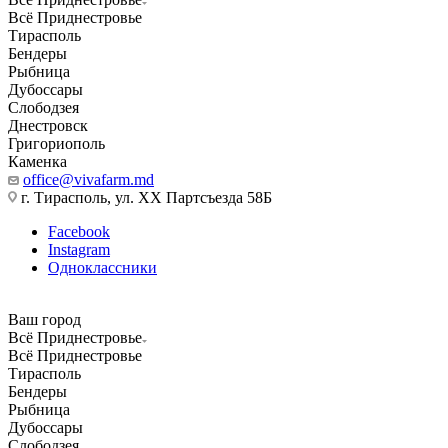
Всё Приднестровье
Тирасполь
Бендеры
Рыбница
Дубоссары
Слободзея
Днестровск
Григориополь
Каменка
office@vivafarm.md
г. Тирасполь, ул. ХХ Партсъезда 58Б
Facebook
Instagram
Одноклассники
Ваш город
Всё Приднестровье
Всё Приднестровье
Тирасполь
Бендеры
Рыбница
Дубоссары
Слободзея