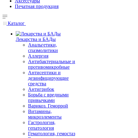
Аксессуары
Печатная продукция
Каталог
Лекарства и БАДы
Анальгетики,
спазмолитики
Аллергия
Антибактериальные и
противомикробные
Антисептики и
дезинфицирующие
средства
Антигрибок
Борьба с вредными
привычками
Варикоз. Геморрой
Витамины,
микроэлементы
Гастрология,
гепатология
Гематология, гемостаз