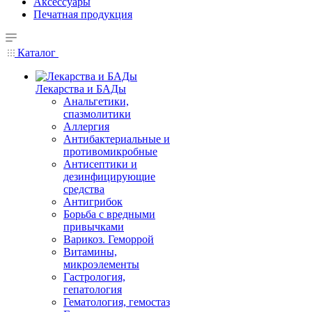
Аксессуары
Печатная продукция
Каталог
Лекарства и БАДы
Анальгетики,
спазмолитики
Аллергия
Антибактериальные и
противомикробные
Антисептики и
дезинфицирующие
средства
Антигрибок
Борьба с вредными
привычками
Варикоз. Геморрой
Витамины,
микроэлементы
Гастрология,
гепатология
Гематология, гемостаз