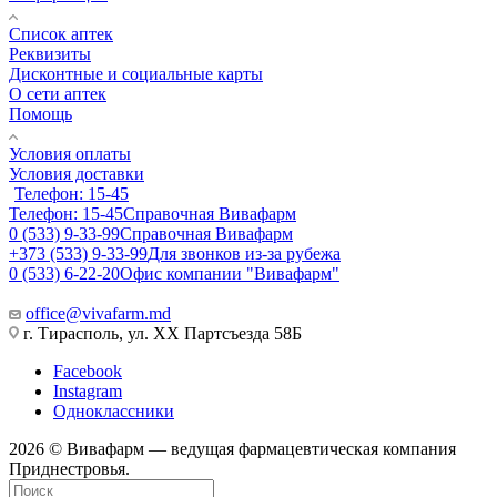
Список аптек
Реквизиты
Дисконтные и социальные карты
О сети аптек
Помощь
Условия оплаты
Условия доставки
Телефон: 15-45
Телефон: 15-45
Справочная Вивафарм
0 (533) 9-33-99
Справочная Вивафарм
+373 (533) 9-33-99
Для звонков из-за рубежа
0 (533) 6-22-20
Офис компании "Вивафарм"
office@vivafarm.md
г. Тирасполь, ул. ХХ Партсъезда 58Б
Facebook
Instagram
Одноклассники
2026 © Вивафарм — ведущая фармацевтическая компания
Приднестровья.