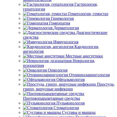
Гастрология,
гепатология
Гематология, гемостаз
Гинекология
Гомеопатия
Дерматология
Диагностические
средства
Иммунология
Кардиология,
ангиология
Местные анестетики
Неврология,
психиатрия
Онкология
Оториноларингология
Офтальмология
Простуда,
грипп, вирусные инфекции
Противопаразитарные средства
Пульмонология
Стоматология
Суставы и мышцы