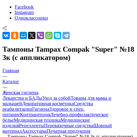
Facebook
Instagram
Одноклассники
Тампоны Tampax Compak "Super" №18
3к (с аппликатором)
Главная
—
Каталог
—
Женская гигиена
Лекарства и БАДы
Уход за собой
Товары для мамы и
малышей
Декоративная косметика
Средства
реабилитации
Гигиена
Здоровое и спец.
питание
Контрацепция
Лечебно-профилактическое
белье
Медицинская техника
Медицинские
изделия
Репелленты
Перевязочные средства
Шовный
материал
Аксессуары
Печатная продукция
—
Тампоны Tampax Compak "Super" №18 3к (с аппликатором)