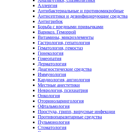
Анальгетики, спазмолитики
Аллергия
Антибактериальные и противомикробные
Антисептики и дезинфицирующие средства
Антигрибок
Борьба с вредными привычками
Варикоз. Геморрой
Витамины, микроэлементы
Гастрология, гепатология
Гематология, гемостаз
Гинекология
Гомеопатия
Дерматология
Диагностические средства
Иммунология
Кардиология, ангиология
Местные анестетики
Неврология, психиатрия
Онкология
Оториноларингология
Офтальмология
Простуда, грипп, вирусные инфекции
Противопаразитарные средства
Пульмонология
Стоматология