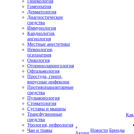
Гинекология
Гомеопатия
Дерматология
Диагностические
средства
Иммунология
Кардиология,
ангиология
Местные анестетики
Неврология,
психиатрия
Онкология
Оториноларингология
Офтальмология
Простуда, грипп,
вирусные инфекции
Противопаразитарные
средства
Пульмонология
Стоматология
Суставы и мышцы
Трансфузионные
Как
средства
Урология, нефрология
Чаи и травы
Новости
Бренды
Акции