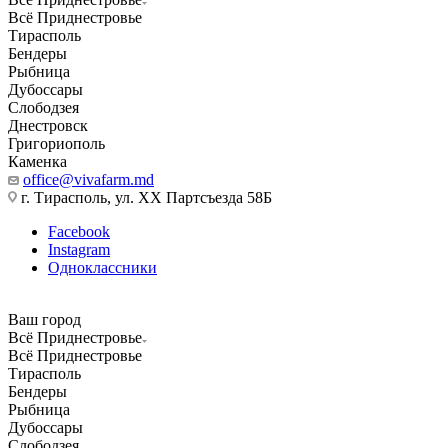
Всё Приднестровье
Тирасполь
Бендеры
Рыбница
Дубоссары
Слободзея
Днестровск
Григориополь
Каменка
office@vivafarm.md
г. Тирасполь, ул. ХХ Партсъезда 58Б
Facebook
Instagram
Одноклассники
Ваш город
Всё Приднестровье
Всё Приднестровье
Тирасполь
Бендеры
Рыбница
Дубоссары
Слободзея