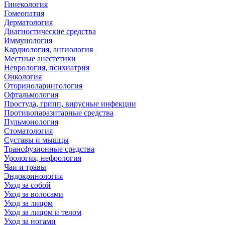
Гинекология
Гомеопатия
Дерматология
Диагностические средства
Иммунология
Кардиология, ангиология
Местные анестетики
Неврология, психиатрия
Онкология
Оториноларингология
Офтальмология
Простуда, грипп, вирусные инфекции
Противопаразитарные средства
Пульмонология
Стоматология
Суставы и мышцы
Трансфузионные средства
Урология, нефрология
Чаи и травы
Эндокринология
Уход за собой
Уход за волосами
Уход за лицом
Уход за лицом и телом
Уход за ногами