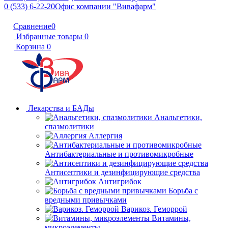
0 (533) 6-22-20
Офис компании "Вивафарм"
Сравнение
0
Избранные товары
0
Корзина
0
Лекарства и БАДы
Анальгетики,
спазмолитики
Аллергия
Антибактериальные и противомикробные
Антисептики и дезинфицирующие средства
Антигрибок
Борьба с
вредными привычками
Варикоз. Геморрой
Витамины,
микроэлементы