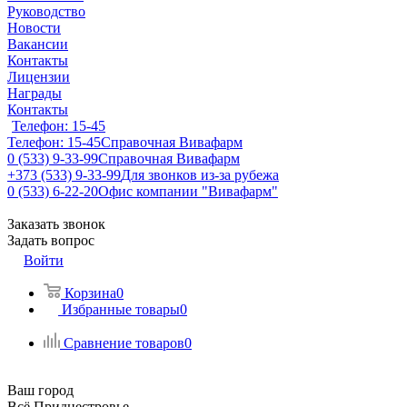
Руководство
Новости
Вакансии
Контакты
Лицензии
Награды
Контакты
Телефон: 15-45
Телефон: 15-45
Справочная Вивафарм
0 (533) 9-33-99
Справочная Вивафарм
+373 (533) 9-33-99
Для звонков из-за рубежа
0 (533) 6-22-20
Офис компании "Вивафарм"
Заказать звонок
Задать вопрос
Войти
Корзина
0
Избранные товары
0
Сравнение товаров
0
Ваш город
Всё Приднестровье