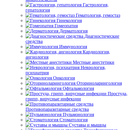
Гастрология,
гепатология
Гематология, гемостаз
Гинекология
Гомеопатия
Дерматология
Диагностические
средства
Иммунология
Кардиология,
ангиология
Местные анестетики
Неврология,
психиатрия
Онкология
Оториноларингология
Офтальмология
Простуда,
грипп, вирусные инфекции
Противопаразитарные средства
Пульмонология
Стоматология
Суставы и мышцы