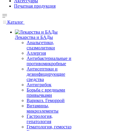
Аксессуары
Печатная продукция
Каталог
Лекарства и БАДы
Анальгетики,
спазмолитики
Аллергия
Антибактериальные и
противомикробные
Антисептики и
дезинфицирующие
средства
Антигрибок
Борьба с вредными
привычками
Варикоз. Геморрой
Витамины,
микроэлементы
Гастрология,
гепатология
Гематология, гемостаз