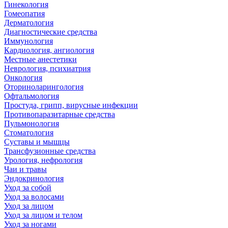
Гинекология
Гомеопатия
Дерматология
Диагностические средства
Иммунология
Кардиология, ангиология
Местные анестетики
Неврология, психиатрия
Онкология
Оториноларингология
Офтальмология
Простуда, грипп, вирусные инфекции
Противопаразитарные средства
Пульмонология
Стоматология
Суставы и мышцы
Трансфузионные средства
Урология, нефрология
Чаи и травы
Эндокринология
Уход за собой
Уход за волосами
Уход за лицом
Уход за лицом и телом
Уход за ногами