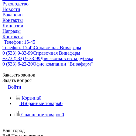
Руководство
Новости
Вакансии
Контакты
Лицензии
Награды
Контакты
Телефон: 15-45
Телефон: 15-45
Справочная Вивафарм
0 (533) 9-33-99
Справочная Вивафарм
+373 (533) 9-33-99
Для звонков из-за рубежа
0 (533) 6-22-20
Офис компании "Вивафарм"
Заказать звонок
Задать вопрос
Войти
Корзина
0
Избранные товары
0
Сравнение товаров
0
Ваш город
Всё Приднестровье