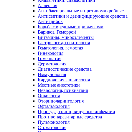
Анальгетики, спазмолитики
Аллергия
Антибактериальные и противомикробные
Антисептики и дезинфицирующие средства
Антигрибок
Борьба с вредными привычками
Варикоз. Геморрой
Витамины, микроэлементы
Гастрология, гепатология
Гематология, гемостаз
Гинекология
Гомеопатия
Дерматология
Диагностические средства
Иммунология
Кардиология, ангиология
Местные анестетики
Неврология, психиатрия
Онкология
Оториноларингология
Офтальмология
Простуда, грипп, вирусные инфекции
Противопаразитарные средства
Пульмонология
Стоматология