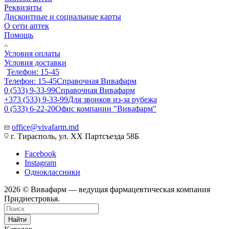
Реквизиты
Дисконтные и социальные карты
О сети аптек
Помощь
Условия оплаты
Условия доставки
Телефон: 15-45
Телефон: 15-45
Справочная Вивафарм
0 (533) 9-33-99
Справочная Вивафарм
+373 (533) 9-33-99
Для звонков из-за рубежа
0 (533) 6-22-20
Офис компании "Вивафарм"
office@vivafarm.md
г. Тирасполь, ул. ХХ Партсъезда 58Б
Facebook
Instagram
Одноклассники
2026 © Вивафарм — ведущая фармацевтическая компания
Приднестровья.
Найти