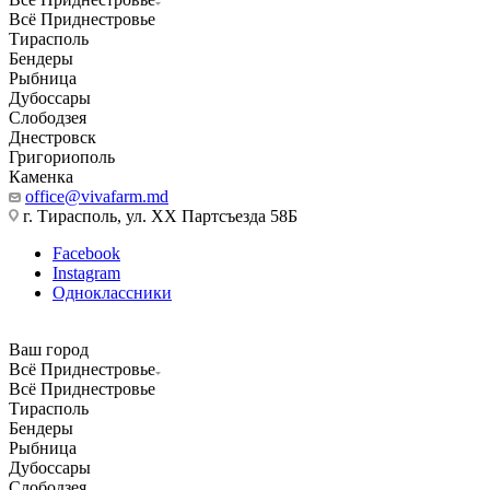
Всё Приднестровье
Тирасполь
Бендеры
Рыбница
Дубоссары
Слободзея
Днестровск
Григориополь
Каменка
office@vivafarm.md
г. Тирасполь, ул. ХХ Партсъезда 58Б
Facebook
Instagram
Одноклассники
Ваш город
Всё Приднестровье
Всё Приднестровье
Тирасполь
Бендеры
Рыбница
Дубоссары
Слободзея