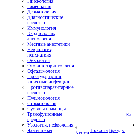
Гинекология
Гомеопатия
Дерматология
Диагностические
средства
Иммунология
Кардиология,
ангиология
Местные анестетики
Неврология,
психиатрия
Онкология
Оториноларингология
Офтальмология
Простуда, грипп,
вирусные инфекции
Противопаразитарные
средства
Пульмонология
Стоматология
Суставы и мышцы
Трансфузионные
Как
средства
Урология, нефрология
Чаи и травы
Новости
Бренды
Акции