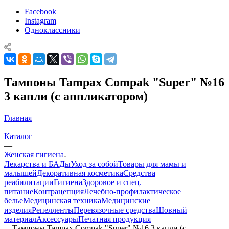
Facebook
Instagram
Одноклассники
Тампоны Tampax Compak "Super" №16
3 капли (с аппликатором)
Главная
—
Каталог
—
Женская гигиена
Лекарства и БАДы
Уход за собой
Товары для мамы и
малышей
Декоративная косметика
Средства
реабилитации
Гигиена
Здоровое и спец.
питание
Контрацепция
Лечебно-профилактическое
белье
Медицинская техника
Медицинские
изделия
Репелленты
Перевязочные средства
Шовный
материал
Аксессуары
Печатная продукция
—
Тампоны Tampax Compak "Super" №16 3 капли (с