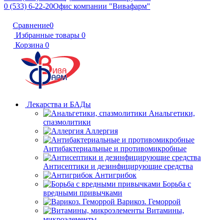
0 (533) 6-22-20
Офис компании "Вивафарм"
Сравнение
0
Избранные товары
0
Корзина
0
Лекарства и БАДы
Анальгетики,
спазмолитики
Аллергия
Антибактериальные и противомикробные
Антисептики и дезинфицирующие средства
Антигрибок
Борьба с
вредными привычками
Варикоз. Геморрой
Витамины,
микроэлементы