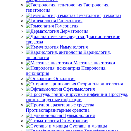
Гастрология,
гепатология
Гематология, гемостаз
Гинекология
Гомеопатия
Дерматология
Диагностические
средства
Иммунология
Кардиология,
ангиология
Местные анестетики
Неврология,
психиатрия
Онкология
Оториноларингология
Офтальмология
Простуда,
грипп, вирусные инфекции
Противопаразитарные средства
Пульмонология
Стоматология
Суставы и мышцы