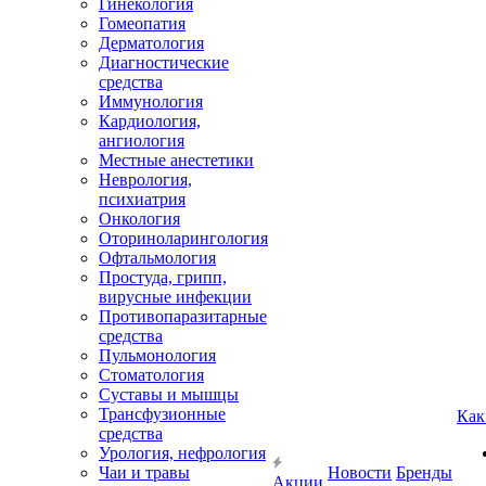
Гинекология
Гомеопатия
Дерматология
Диагностические
средства
Иммунология
Кардиология,
ангиология
Местные анестетики
Неврология,
психиатрия
Онкология
Оториноларингология
Офтальмология
Простуда, грипп,
вирусные инфекции
Противопаразитарные
средства
Пульмонология
Стоматология
Суставы и мышцы
Трансфузионные
Как
средства
Урология, нефрология
Чаи и травы
Новости
Бренды
Акции