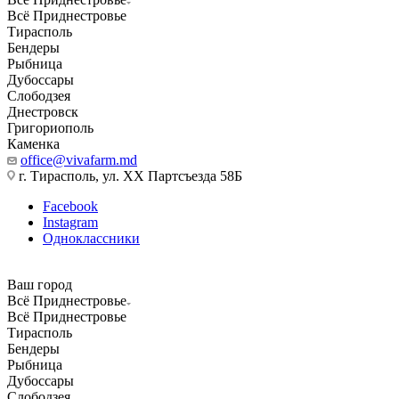
Всё Приднестровье
Тирасполь
Бендеры
Рыбница
Дубоссары
Слободзея
Днестровск
Григориополь
Каменка
office@vivafarm.md
г. Тирасполь, ул. ХХ Партсъезда 58Б
Facebook
Instagram
Одноклассники
Ваш город
Всё Приднестровье
Всё Приднестровье
Тирасполь
Бендеры
Рыбница
Дубоссары
Слободзея