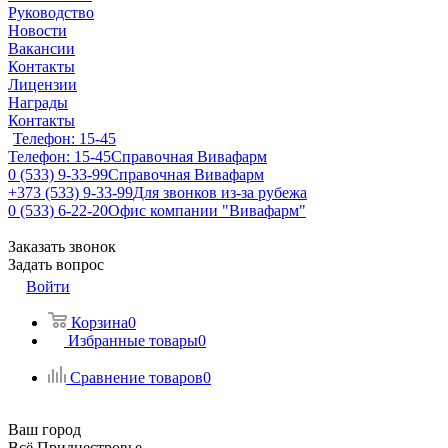
Руководство
Новости
Вакансии
Контакты
Лицензии
Награды
Контакты
Телефон: 15-45
Телефон: 15-45
Справочная Вивафарм
0 (533) 9-33-99
Справочная Вивафарм
+373 (533) 9-33-99
Для звонков из-за рубежа
0 (533) 6-22-20
Офис компании "Вивафарм"
Заказать звонок
Задать вопрос
Войти
Корзина
0
Избранные товары
0
Сравнение товаров
0
Ваш город
Всё Приднестровье