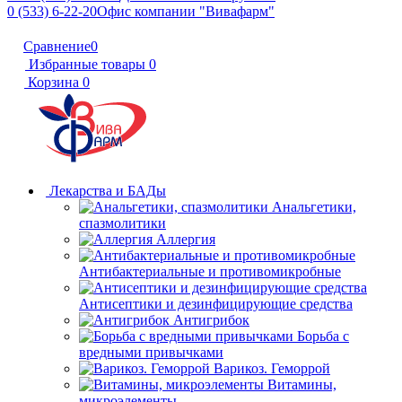
0 (533) 6-22-20
Офис компании "Вивафарм"
Сравнение
0
Избранные товары
0
Корзина
0
Лекарства и БАДы
Анальгетики,
спазмолитики
Аллергия
Антибактериальные и противомикробные
Антисептики и дезинфицирующие средства
Антигрибок
Борьба с
вредными привычками
Варикоз. Геморрой
Витамины,
микроэлементы