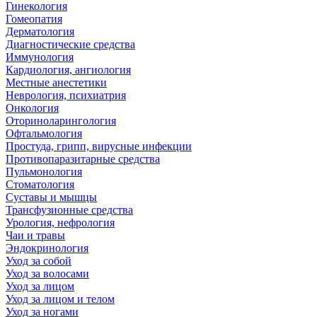
Гинекология
Гомеопатия
Дерматология
Диагностические средства
Иммунология
Кардиология, ангиология
Местные анестетики
Неврология, психиатрия
Онкология
Оториноларингология
Офтальмология
Простуда, грипп, вирусные инфекции
Противопаразитарные средства
Пульмонология
Стоматология
Суставы и мышцы
Трансфузионные средства
Урология, нефрология
Чаи и травы
Эндокринология
Уход за собой
Уход за волосами
Уход за лицом
Уход за лицом и телом
Уход за ногами