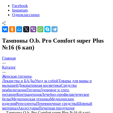
Facebook
Instagram
Одноклассники
Тампоны O.b. Pro Comfort super Plus
№16 (6 кап)
Главная
—
Каталог
—
Женская гигиена
Лекарства и БАДы
Уход за собой
Товары для мамы и
малышей
Декоративная косметика
Средства
реабилитации
Гигиена
Здоровое и спец.
питание
Контрацепция
Лечебно-профилактическое
белье
Медицинская техника
Медицинские
изделия
Репелленты
Перевязочные средства
Шовный
материал
Аксессуары
Печатная продукция
—
Тампоны O.b. Pro Comfort super Plus №16 (6 кап)