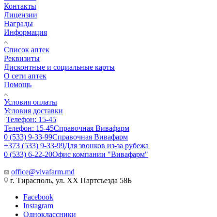
Контакты
Лицензии
Награды
Информация
Список аптек
Реквизиты
Дисконтные и социальные карты
О сети аптек
Помощь
Условия оплаты
Условия доставки
Телефон: 15-45
Телефон: 15-45
Справочная Вивафарм
0 (533) 9-33-99
Справочная Вивафарм
+373 (533) 9-33-99
Для звонков из-за рубежа
0 (533) 6-22-20
Офис компании "Вивафарм"
office@vivafarm.md
г. Тирасполь, ул. ХХ Партсъезда 58Б
Facebook
Instagram
Одноклассники