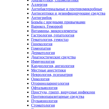
Анальгетики, спазмолитики
Аллергия
Антибактериальные и противомикробные
Антисептики и дезинфицирующие средства
Антигрибок
Борьба с вредными привычками
Варикоз. Геморрой
Витамины, микроэлементы
Гастрология, гепатология
Гематология, гемостаз
Гинекология
Гомеопатия
Дерматология
Диагностические средства
Иммунология
Кардиология, ангиология
Местные анестетики
Неврология, психиатрия
Онкология
Оториноларингология
Офтальмология
Простуда, грипп, вирусные инфекции
Противопаразитарные средства
Пульмонология
Стоматология