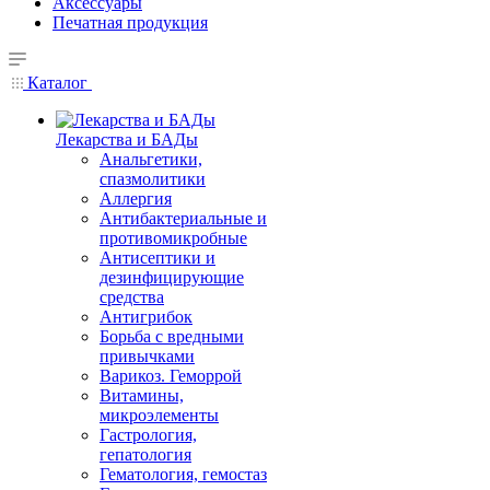
Аксессуары
Печатная продукция
Каталог
Лекарства и БАДы
Анальгетики,
спазмолитики
Аллергия
Антибактериальные и
противомикробные
Антисептики и
дезинфицирующие
средства
Антигрибок
Борьба с вредными
привычками
Варикоз. Геморрой
Витамины,
микроэлементы
Гастрология,
гепатология
Гематология, гемостаз